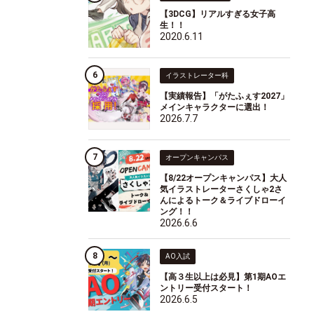
【3DCG】リアルすぎる女子高
生！！
2020.6.11
イラストレーター科
【実績報告】「がたふぇす2027」
メインキャラクターに選出！
2026.7.7
オープンキャンパス
【8/22オープンキャンパス】大人
気イラストレーターさくしゃ2さ
んによるトーク＆ライブドローイ
ング！！
2026.6.6
AO入試
【高３生以上は必見】第1期AOエ
ントリー受付スタート！
2026.6.5