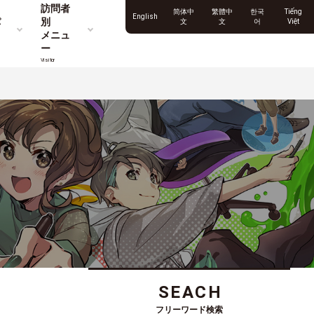
訪問者
简体中
繁體中
한국
Tiếng
English
パ
別
文
文
어
Việt
メニュ
ー
Visitor
SEACH
フリーワード検索