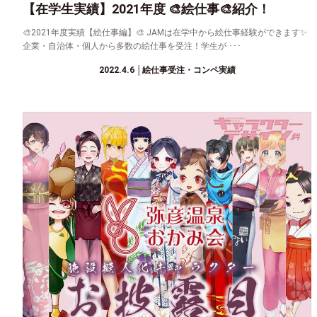
【在学生実績】2021年度 🎨絵仕事🎨紹介！
🎨2021年度実績【絵仕事編】🎨 JAMは在学中から絵仕事経験ができます✨
企業・自治体・個人から多数の絵仕事を受注！学生が ･･･
2022.4.6
│絵仕事受注・コンペ実績