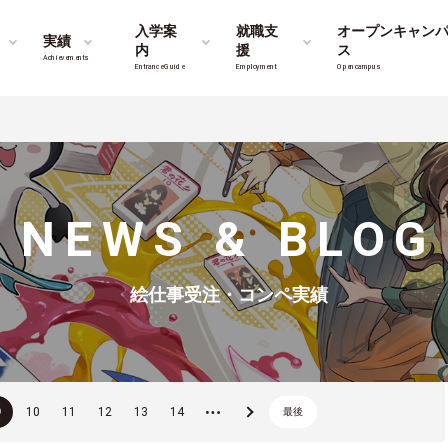
入学案
就職支
オープンキャン
実績
内
援
ス
Achievements
Entrance Guide
Employment
Opencampus
NEWS & BLOG
絵仕事受注・コンペ実績
9
10
11
12
13
14
...
»
最後