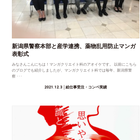
新潟県警察本部と産学連携、薬物乱用防止マンガ
表彰式
みなさんこんにちは！マンガクリエイト科のアオイケです。 以前にこちら
のブログでも紹介しましたが、マンガクリエイト科では毎年、新潟県警
察 ･･･
2021.12.3
│絵仕事受注・コンペ実績