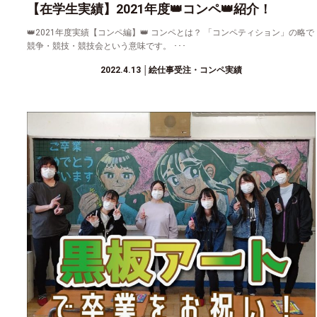
【在学生実績】2021年度👑コンペ👑紹介！
👑2021年度実績【コンペ編】👑 コンペとは？ 「コンペティション」の略で
競争・競技・競技会という意味です。 ･･･
2022.4.13
│絵仕事受注・コンペ実績