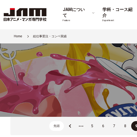
JAMについ
学科・コース紹
て
介
Feature
Department
Home
絵仕事受注・コンペ実績
«
...
5
6
7
8
先頭