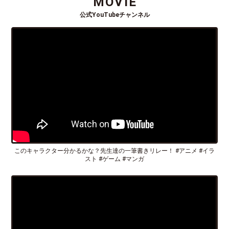
MOVIE
公式YouTubeチャンネル
このキャラクター分かるかな？先生達の一筆書きリレー！ #アニメ #イラ
スト #ゲーム #マンガ