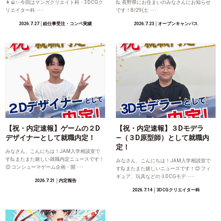
👩‍💻✨ 今回はマンガクリエイト科・3DCGク
🙋 長野県にお住まいのみなさんにお知らせ
リエイター科 ･･･
です！8/29(土 ･･･
2026.7.27
│絵仕事受注・コンペ実績
2026.7.23
│オープンキャンパス
【祝・内定速報】ゲームの２D
【祝・内定速報】３Dモデラ
デザイナーとして就職内定！
―（３D原型師）として就職内
定！
みなさん、こんにちは！JAM入学相談室で
す🙋またまた嬉しい就職内定ニュースです！
みなさん、こんにちは！JAM入学相談室で
😊 コンシューマゲーム企画・開 ･･･
す🙋またまた嬉しいニュースです！😊 フィ
ギュア、玩具などの３DCGモデ ･･･
2026.7.21
│内定報告
2026.7.14
│3DCGクリエイター科