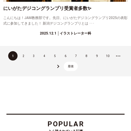
にいがたデジコングランプリ受賞者多数✨
こんにちは！JAM教務部です。先日、にいがたデジコングランプリ2025の表彰
式に参加してきました！ 新潟デジコングランプリとは ･･･
2025.12.1
│イラストレーター科
1
2
3
4
5
6
7
8
9
10
...
最後
»
POPULAR