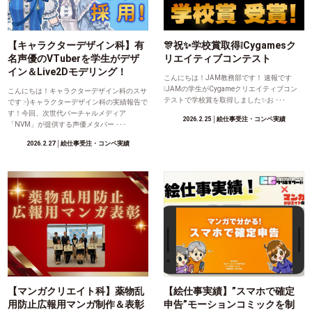
【キャラクターデザイン科】有
🎊祝✨学校賞取得❕Cygamesク
名声優のVTuberを学生がデザ
リエイティブコンテスト
イン＆Live2Dモデリング！
こんにちは！JAM教務部です！ 速報です
❕JAMの学生がCygameクリエイティブコン
こんにちは！キャラクターデザイン科のスサ
テストで学校賞を取得しました✨お ･･･
です :-)キャラクターデザイン科の実績報告で
す！今回、次世代バーチャルメディア
2026.2.25
│絵仕事受注・コンペ実績
「NVM」が提供する声優メタバー ･･･
2026.2.27
│絵仕事受注・コンペ実績
【マンガクリエイト科】薬物乱
【絵仕事実績】”スマホで確定
用防止広報用マンガ制作＆表彰
申告”モーションコミックを制