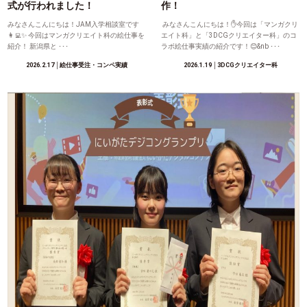
式が行われました！
作！
みなさんこんにちは！JAM入学相談室です
みなさんこんにちは！✋今回は「マンガクリ
👩‍💻✨ 今回はマンガクリエイト科の絵仕事を
エイト科」と「3DCGクリエイター科」のコ
紹介！ 新潟県と ･･･
ラボ絵仕事実績の紹介です！😊&nb ･･･
2026.2.17
│絵仕事受注・コンペ実績
2026.1.19
│3DCGクリエイター科