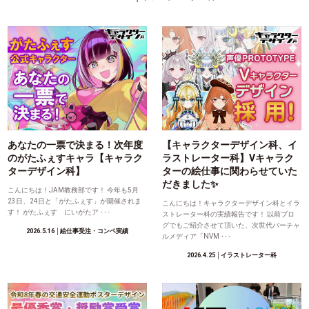
あなたの一票で決まる！次年度
【キャラクターデザイン科、イ
のがたふぇすキャラ【キャラク
ラストレーター科】Vキャラク
ターデザイン科】
ターの絵仕事に関わらせていた
だきました✨
こんにちは！JAM教務部です！ 今年も5月
23日、24日と「がたふぇす」が開催されま
こんにちは！キャラクターデザイン科とイラ
す！ がたふぇす にいがたア ･･･
ストレーター科の実績報告です！ 以前ブロ
グでもご紹介させて頂いた、次世代バーチャ
2026.5.16
│絵仕事受注・コンペ実績
ルメディア「NVM ･･･
2026.4.25
│イラストレーター科