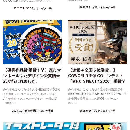
CGWORLD主催のCGコンテストで ･･･
2026.7.7
│イラストレーター科
2026.7.7
│3DCGクリエイター科
【優秀作品賞 受賞！🏅】燕市マ
【速報📣全国５位受賞！】
ンホールふたデザイン受賞贈呈
CGWORLD主催 CGコンテスト
式が行われました。
「WHO’S NEXT? 2026」受賞🏅
みなさんこんにちは！入学相談室です✋また
みなさん、こんにちは！✋入学相談室です！
また嬉しいニュースを紹介しちゃいます
😊CGWORLD主催「WHO'S NEXT? 2026」日
♪♪ 📣燕市マンホールデザイン 一般の部
本全国５位受賞！この度CG・ゲーム・
『優秀 ･･･
映 ･･･
2026.7.2
│絵仕事受注・コンペ実績
2026.6.26
│CGクリエイター科