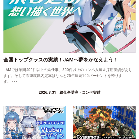
全国トップクラスの実績！JAMへ夢をかなえよう！
JAMでは年間400件以上の絵仕事、500件以上のコンペ入選＆採用実績があり
ます。そして希望就職内定率はなんと25年連続100パーセントを誇りま
す。 ･･･
2026.3.31
│絵仕事受注・コンペ実績