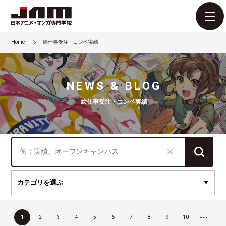
Home
絵仕事受注・コンペ実績
NEWS & BLOG
絵仕事受注・コンペ実績
1
2
3
4
5
6
7
8
9
10
...