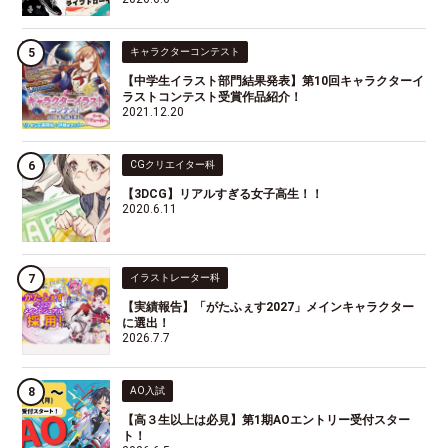
キャラクターコンテスト
【中学生イラスト部門結果発表】第10回キャラクターイ
ラストコンテスト受賞作品紹介！
2021.12.20
CGクリエイター科
【3DCG】リアルすぎる女子高生！！
2020.6.11
イラストレーター科
【実績報告】「がたふぇす2027」メインキャラクター
に選出！
2026.7.7
AO入試
【高３生以上は必見】第1期AOエントリー受付スター
ト！