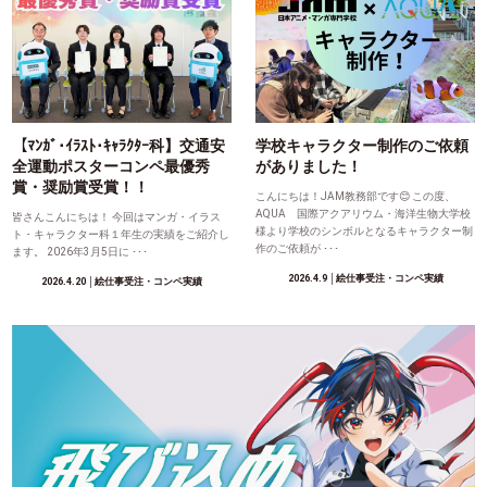
【ﾏﾝｶﾞ･ｲﾗｽﾄ･ｷｬﾗｸﾀｰ科】交通安
学校キャラクター制作のご依頼
全運動ポスターコンペ最優秀
がありました！
賞・奨励賞受賞！！
こんにちは！JAM教務部です😊 この度、
AQUA 国際アクアリウム・海洋生物大学校
皆さんこんにちは！ 今回はマンガ・イラス
様より学校のシンボルとなるキャラクター制
ト・キャラクター科１年生の実績をご紹介し
作のご依頼が ･･･
ます。 2026年3月5日に ･･･
2026.4.9
│絵仕事受注・コンペ実績
2026.4.20
│絵仕事受注・コンペ実績