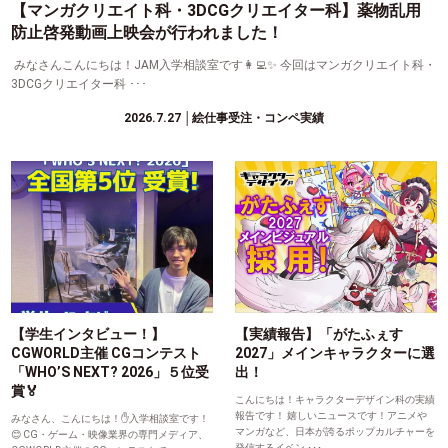
【マンガクリエイト科・3DCGクリエイター科】薬物乱用
防止啓発動画上映会が行われました！
みなさんこんにちは！JAM入学相談室です👩‍💻✨ 今回はマンガクリエイト科・
3DCGクリエイター科 ･･･
2026.7.27
│絵仕事受注・コンペ実績
【学生インタビュー！】
【実績報告】「がたふぇす
CGWORLD主催 CGコンテスト
2027」メインキャラクターに選
「WHO’S NEXT? 2026」５位受
出！
賞🏅
こんにちは！キャラクターデザイン科の実績
報告です！ 嬉しいニュースです！アニメや
みなさん、こんにちは！✋入学相談室です！
マンガなど、日本が誇るポップカルチャーを
😊 CG・ゲーム・映像業界の専門メディア、
発信するイベン ･･･