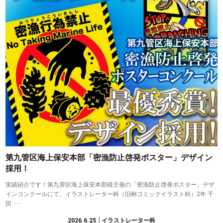
第九管区海上保安本部「密漁防止啓発ポスター」デザイン
採用！
実績紹介です！第九管区海上保安本部様主催の「密漁防止啓発ポスター」デザ
インコンクールにて、イラストレーター科（旧称コミックイラスト科）2年 千
田 ･･･
2026.6.25
│イラストレーター科