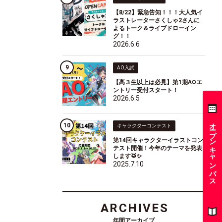
【8/22】緊急告知！！！大人気イ
ラストレーターさくしゃ2さんに
よるトーク＆ライブドローイン
グ！！
2026.6.6
AO入試
【高３生以上は必見】第1期AOエ
ントリー受付スタート！
2026.6.5
オープンキャンパス
キャラクターコンテスト
第14回キャラクターイラストコン
テスト開催！今年のテーマを発表
します🥁✨
2025.7.10
ARCHIVES
年間アーカイブ