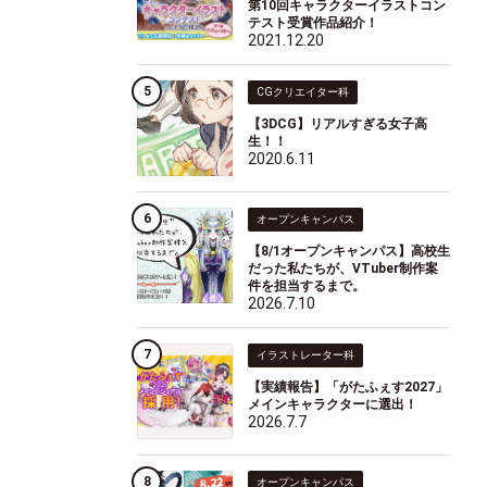
第10回キャラクターイラストコン
テスト受賞作品紹介！
2021.12.20
CGクリエイター科
【3DCG】リアルすぎる女子高
生！！
2020.6.11
オープンキャンパス
【8/1オープンキャンパス】高校生
だった私たちが、VTuber制作案
件を担当するまで。
2026.7.10
イラストレーター科
【実績報告】「がたふぇす2027」
メインキャラクターに選出！
2026.7.7
オープンキャンパス