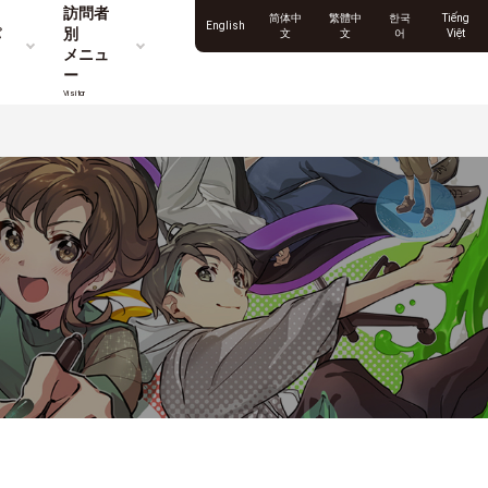
訪問者
简体中
繁體中
한국
Tiếng
English
パ
別
文
文
어
Việt
メニュ
ー
Visitor