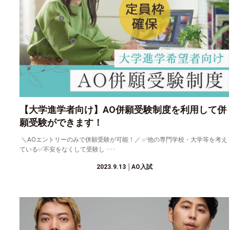
【大学進学者向け】AO併願受験制度を利用して併
願受験ができます！
＼AOエントリーのみで併願受験が可能！／ ✅他の専門学校・大学等を考え
ている✅不安をなくして受験し ･･･
2023.9.13
│AO入試