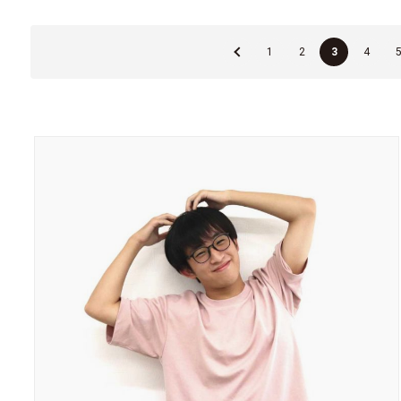
«
1
2
3
4