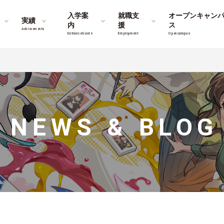
入学案
就職支
オープンキャン
実績
内
援
ス
Achievements
Entrance Guide
Employment
Opencampus
NEWS & BLOG