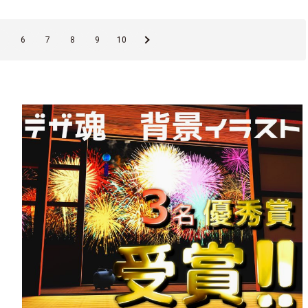
5
6
7
8
9
10
»