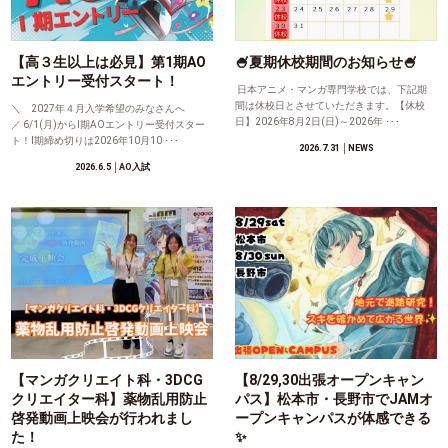
【高３生以上は必見】第1期AO
🍧夏期休校期間のお知らせ🍧
エントリー受付スタート！
日本アニメ・マンガ専門学校では、下記期
間は休校日とさせていただきます。【休校
＼ 2027年４月入学希望のみなさんへ
日】2026年8月2日(日)～2026年 ･･･
／ 6/1(月)からⅠ期AOエントリー受付スター
ト！Ⅰ期締め切りは2026年10月10 ･･･
2026.7.31
│NEWS
2026.6.5
│AO入試
【マンガクリエイト科・3DCG
【8/29,30出張オープンキャン
クリエイター科】薬物乱用防止
パス】松本市・長野市でJAMオ
啓発動画上映会が行われまし
ープンキャンパスが体感できる
た！
✨