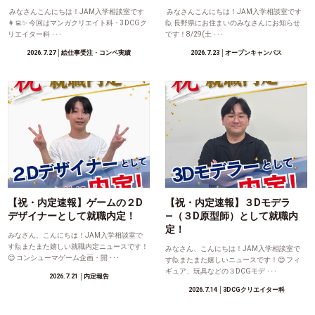
みなさんこんにちは！JAM入学相談室です
みなさんこんにちは！JAM入学相談室です
👩‍💻✨ 今回はマンガクリエイト科・3DCGク
🙋 長野県にお住まいのみなさんにお知らせ
リエイター科 ･･･
です！8/29(土 ･･･
2026.7.27
│絵仕事受注・コンペ実績
2026.7.23
│オープンキャンパス
【祝・内定速報】ゲームの２D
【祝・内定速報】３Dモデラ
デザイナーとして就職内定！
―（３D原型師）として就職内
定！
みなさん、こんにちは！JAM入学相談室で
す🙋またまた嬉しい就職内定ニュースです！
みなさん、こんにちは！JAM入学相談室で
😊 コンシューマゲーム企画・開 ･･･
す🙋またまた嬉しいニュースです！😊 フィ
ギュア、玩具などの３DCGモデ ･･･
2026.7.21
│内定報告
2026.7.14
│3DCGクリエイター科