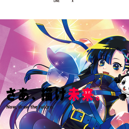
LINE
X
Now, draw the future.