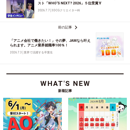
スト「WHO'S NEXT? 2026」５位受賞🏅
2026.7.7
│
3DCGクリエイター科
前の記事
「アニメ会社で働きたい！」その夢、JAMなら叶え
られます。アニメ業界就職率100％！
2026.7.3
│
業界で活躍する卒業生
WHAT'S NEW
新着記事