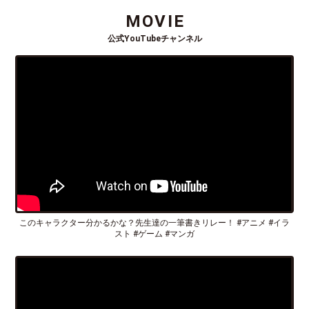
MOVIE
公式YouTubeチャンネル
このキャラクター分かるかな？先生達の一筆書きリレー！ #アニメ #イラ
スト #ゲーム #マンガ