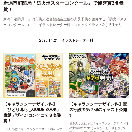
新潟市消防局『防火ポスターコンクール』で優秀賞2名受
賞！
新潟市消防局・新潟市防火連合協議会主催の火災予防を啓発する「防火ポスタ
ーコンクール」にて、イラストレーター科（コミックイラスト科）P.N.モリ
子 ･･･
2025.11.21
│イラストレーター科
【キャラクターデザイン科】
【キャラクターデザイン科】匠
「ひとり暮らしGUIDE BOOK」
の守護者第７弾のイラスト公開
表紙デザインコンペにて３名受
✨
賞！
皆さんこんにちは！キャラクターデザイン科
の実績報告です :-) 以前からお仕事をさせて
こんにちは！キャラクターデザイン科のスサ