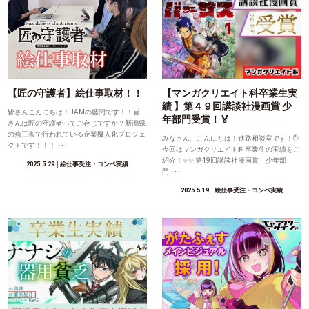
【匠の守護者】絵仕事取材！！
【マンガクリエイト科卒業生実
績 】第４９回講談社漫画賞 少
皆さんこんにちは！JAMの藤間です！！皆
年部門受賞！🏅
さんは匠の守護者ってご存じですか？新潟県
の燕三条で行われている企業擬人化プロジェ
みなさん、こんにちは！進路相談室です！✋
クトです！！！ ･･･
今回はマンガクリエイト科卒業生の実績をご
紹介！✨✨ 第49回講談社漫画賞 少年部
2025.5.29
│絵仕事受注・コンペ実績
門 ･･･
2025.5.19
│絵仕事受注・コンペ実績