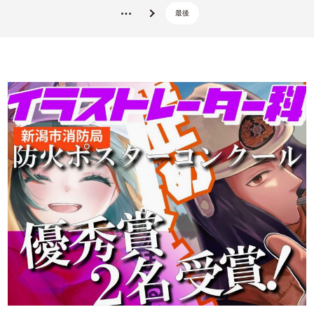
最後
...
»