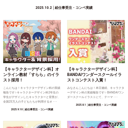
2025.10.2
│絵仕事受注・コンペ実績
【キャラクターデザイン科】オ
【キャラクターデザイン科】
ンライン教材「すらら」のイラ
BANDAIワンダースクールイラ
スト採用！
ストコンテスト入賞！
こんにちは！キャラクターデザイン科の実績
みなさんこんにちは！本日連続、キャラクタ
報告です✨キャラクターデザイン科2年生の
ーデザイン科の実績報告です✨ BANDAIワン
学生がデザインしたキャラクターと背景が、
ダースクールイラストにて、テーマ ･･･
全国25万人の子どもたちが利用するオ ･･･
2025.8.1
│絵仕事受注・コンペ実績
2025.9.10
│絵仕事受注・コンペ実績