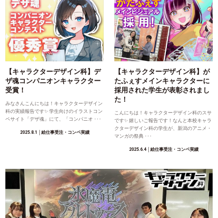
【キャラクターデザイン科】デ
【キャラクターデザイン科】が
ザ魂コンパニオンキャラクター
たふぇすメインキャラクターに
受賞！
採用された学生が表彰されまし
た！
みなさんこんにちは！キャラクターデザイン
科の実績報告です✨ 学生向けのイラストコン
こんにちは！キャラクターデザイン科のスサ
ペサイト「デザ魂」にて、「コンパニオ ･･･
です✨ 嬉しいご報告です！なんと本校キャラ
クターデザイン科の学生が、新潟のアニメ・
2025.8.1
│絵仕事受注・コンペ実績
マンガの祭典 ･･･
2025.6.4
│絵仕事受注・コンペ実績