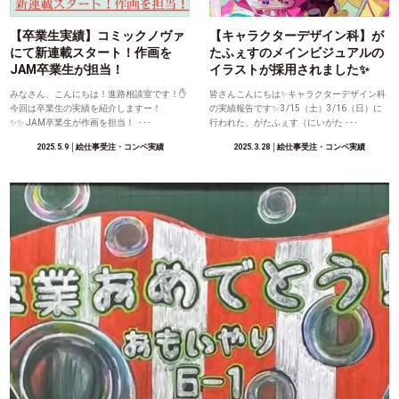
【卒業生実績】コミックノヴァ
【キャラクターデザイン科】が
にて新連載スタート！作画を
たふぇすのメインビジュアルの
JAM卒業生が担当！
イラストが採用されました✨
みなさん、こんにちは！進路相談室です！✋
皆さんこんにちは✨キャラクターデザイン科
今回は卒業生の実績を紹介しますー！
の実績報告です✨ 3/15（土）3/16（日）に
✨✨ JAM卒業生が作画を担当！ ･･･
行われた、がたふぇす（にいがた ･･･
2025.5.9
│絵仕事受注・コンペ実績
2025.3.28
│絵仕事受注・コンペ実績