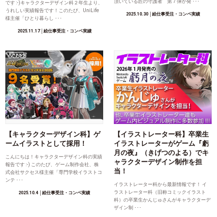
頂いている匠の守護者 第７弾が発 ･･･
です :-)キャラクターデザイン科２年生より、
うれしい実績報告です！このたび、UniLife
2025.10.30
│絵仕事受注・コンペ実績
様主催「ひとり暮らし ･･･
2025.11.17
│絵仕事受注・コンペ実績
【キャラクターデザイン科】ゲ
【イラストレーター科】卒業生
ームイラストとして採用！
イラストレーターがゲーム『虧
月の夜』（きげつのよる）でキ
こんにちは！キャラクターデザイン科の実績
ャラクターデザイン制作を担
報告です :-) このたび、ゲーム制作会社、株
当！
式会社サクセス様主催「専門学校イラストコ
ンテ ･･･
イラストレーター科から最新情報です！ イ
ラストレーター科（旧称コミックイラスト
2025.10.4
│絵仕事受注・コンペ実績
科）の卒業生かんじゅさんがキャラクターデ
ザイン制 ･･･