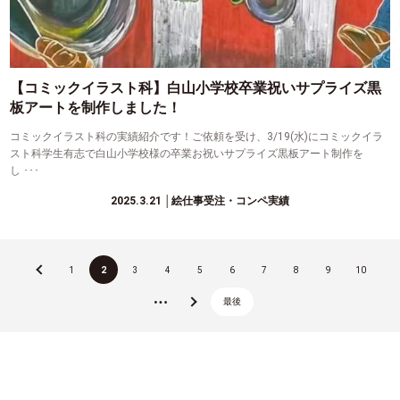
【コミックイラスト科】白山小学校卒業祝いサプライズ黒
板アートを制作しました！
コミックイラスト科の実績紹介です！ご依頼を受け、3/19(水)にコミックイラ
スト科学生有志で白山小学校様の卒業お祝いサプライズ黒板アート制作を
し ･･･
2025.3.21
│絵仕事受注・コンペ実績
«
1
2
3
4
5
6
7
8
9
10
最後
...
»