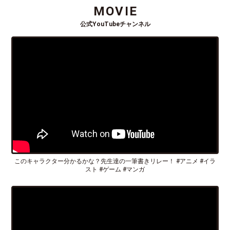
MOVIE
公式YouTubeチャンネル
このキャラクター分かるかな？先生達の一筆書きリレー！ #アニメ #イラ
スト #ゲーム #マンガ