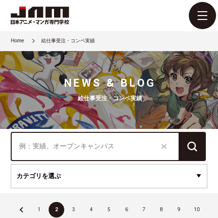
Home
絵仕事受注・コンペ実績
NEWS & BLOG
絵仕事受注・コンペ実績
«
1
2
3
4
5
6
7
8
9
10