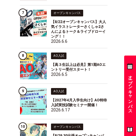
オープンキャンパス
【8/22オープンキャンパス】大人
気イラストレーターさくしゃ2さ
んによるトーク＆ライブドローイ
ング！！
2026.6.6
AO入試
【高３生以上は必見】第1期AOエ
ントリー受付スタート！
2026.6.5
オープンキャンパス
AO入試
【2027年4月入学生向け】AO特待
入試実技試験セミナー開催！
2026.6.17
オープンキャンパス
【8/29,30出張オープンキャンパ