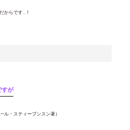
だからです…！
ですが
二―ル・スティーブンスン著）