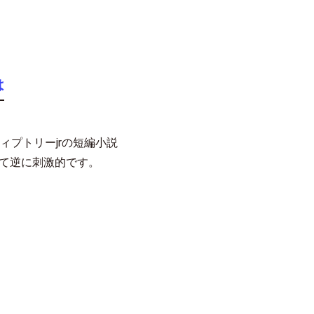
は
ィプトリーjrの短編小説
て逆に刺激的です。