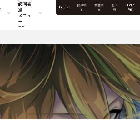
訪問者
简体中
繁體中
한국
Tiếng
English
パ
別
文
文
어
Việt
メニュ
ー
Visitor