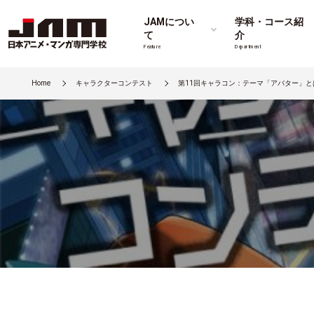
JAMについ
学科・コース紹
て
介
Feature
Department
Home
キャラクターコンテスト
第11回キャラコン：テーマ「アバター」と