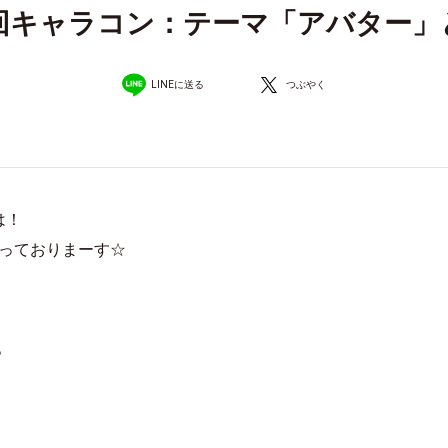
1回キャラコン：テーマ「アバター」
LINEに送る
つぶやく
は！
っておりまーす☆
。