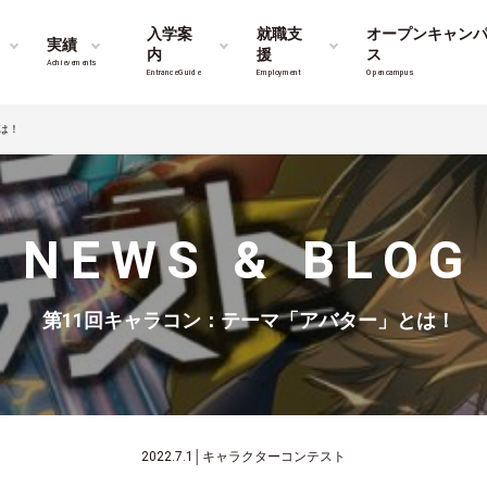
入学案
就職支
オープンキャン
実績
内
援
ス
Achievements
Entrance Guide
Employment
Opencampus
は！
NEWS & BLOG
第11回キャラコン：テーマ「アバター」とは！
2022.7.1
│
キャラクターコンテスト