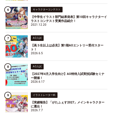
キャラクターコンテスト
【中学生イラスト部門結果発表】第10回キャラクターイ
ラストコンテスト受賞作品紹介！
2021.12.20
AO入試
【高３生以上は必見】第1期AOエントリー受付スター
ト！
2026.6.5
AO入試
【2027年4月入学生向け】AO特待入試実技試験セミナ
ー開催！
2026.6.17
イラストレーター科
【実績報告】「がたふぇす2027」メインキャラクター
に選出！
2026.7.7