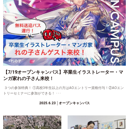
【7/19オープンキャンパス】卒業生イラストレーター・マ
ンガ家れの子さん来校！
３つの参加特典！ ①高校3年生以上の方はAOエントリー資格付与！②AOエン
トリーセミナーに参加ができる！ ･･･
2025.6.23
│オープンキャンパス