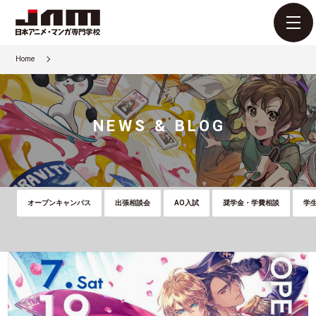
Home
NEWS & BLOG
オープンキャンパス
出張相談会
AO入試
奨学金・学費相談
学