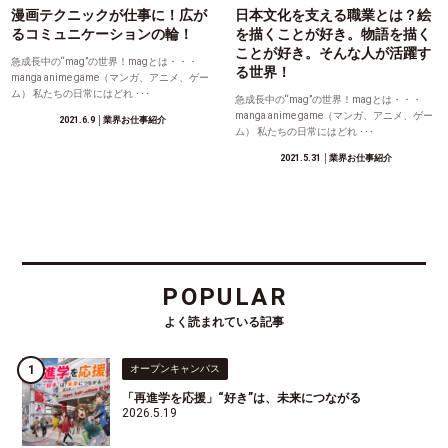
漫画テクニックが仕事に！広が
日本文化を支える職業とは？絵
るコミュニケーションの輪！
を描くことが好き。物語を描く
ことが好き。そんな人が活躍す
急成長中の“mag”の世界！magとは・・・
る世界！
manga anime game（マンガ、アニメ、ゲー
ム） 私たちの日常にはどれ ･･･
急成長中の“mag”の世界！magとは・・・
manga anime game（マンガ、アニメ、ゲー
2021.6.9
│業界お仕事紹介
ム） 私たちの日常にはどれ ･･･
2021.5.31
│業界お仕事紹介
POPULAR
よく読まれている記事
オープンキャンパス
「再進学を応援」“好き”は、未来につながる
2026.5.19