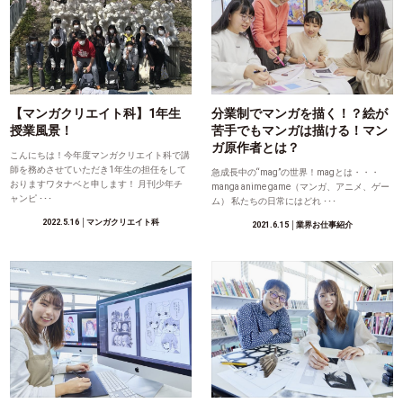
【マンガクリエイト科】1年生
分業制でマンガを描く！？絵が
授業風景！
苦手でもマンガは描ける！マン
ガ原作者とは？
こんにちは！今年度マンガクリエイト科で講
師を務めさせていただき1年生の担任をして
急成長中の“mag”の世界！magとは・・・
おりますワタナベと申します！ 月刊少年チ
manga anime game（マンガ、アニメ、ゲー
ャンピ ･･･
ム） 私たちの日常にはどれ ･･･
2022.5.16
│マンガクリエイト科
2021.6.15
│業界お仕事紹介