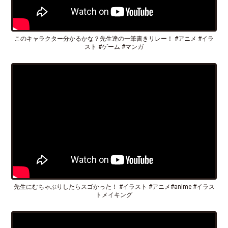
このキャラクター分かるかな？先生達の一筆書きリレー！ #アニメ #イラ
スト #ゲーム #マンガ
先生にむちゃぶりしたらスゴかった！ #イラスト #アニメ#anime #イラス
トメイキング