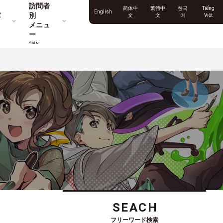
訪問者
简体中
繁體中
한국
Tiếng
English
パ
別
文
文
어
Việt
メニュ
ー
Visitor
SEACH
フリーワード検索