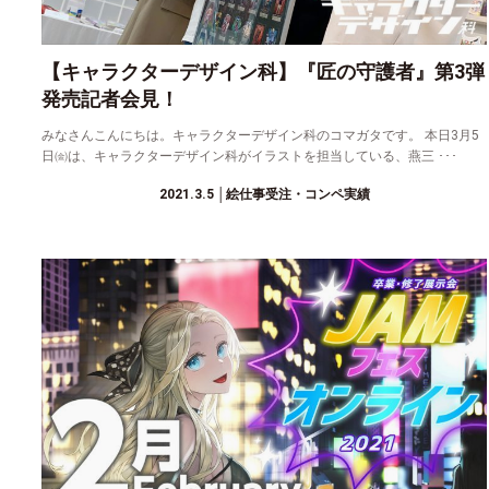
【キャラクターデザイン科】『匠の守護者』第3弾
発売記者会見！
みなさんこんにちは。キャラクターデザイン科のコマガタです。 本日3月5
日㈮は、キャラクターデザイン科がイラストを担当している、燕三 ･･･
2021.3.5
│絵仕事受注・コンペ実績