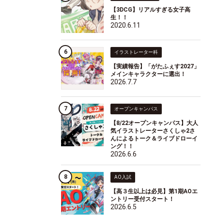
【3DCG】リアルすぎる女子高
生！！
2020.6.11
イラストレーター科
【実績報告】「がたふぇす2027」
メインキャラクターに選出！
2026.7.7
オープンキャンパス
【8/22オープンキャンパス】大人
気イラストレーターさくしゃ2さ
んによるトーク＆ライブドローイ
ング！！
2026.6.6
AO入試
【高３生以上は必見】第1期AOエ
ントリー受付スタート！
2026.6.5