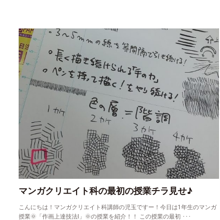
マンガクリエイト科の最初の授業チラ見せ♪
こんにちは！マンガクリエイト科講師の児玉ですー！今日は1年生のマンガ
授業🌞「作画上達技法Ⅰ」🌞の授業を紹介！！ この授業の最初 ･･･