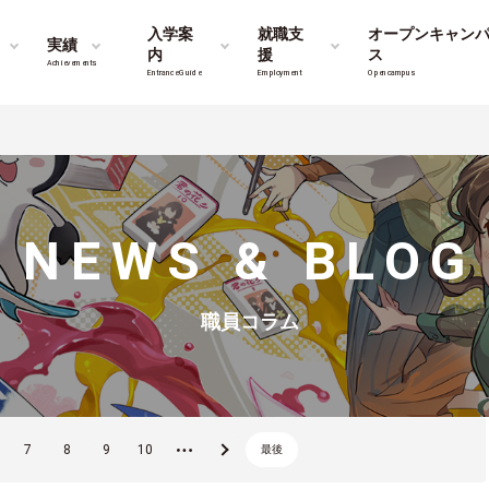
入学案
就職支
オープンキャン
実績
内
援
ス
Achievements
Entrance Guide
Employment
Opencampus
NEWS & BLOG
職員コラム
7
8
9
10
...
»
最後