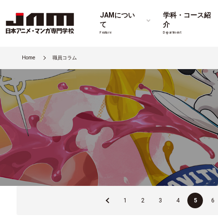
JAMについ
学科・コース紹
て
介
Feature
Department
Home
職員コラム
«
1
2
3
4
5
6