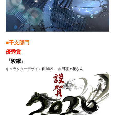
■干支部門
優秀賞
『駿躍』
キャラクターデザイン科1年生 吉田凜々花さん