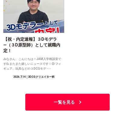
【祝・内定速報】３Dモデラ
―（３D原型師）として就職内
定！
みなさん、こんにちは！JAM入学相談室で
す🙋またまた嬉しいニュースです！😊 フィ
ギュア、玩具などの３DCGモデ ･･･
2026.7.14
│3DCGクリエイター科
一覧を見る