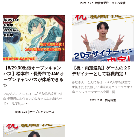
2026.7.27
│絵仕事受注・コンペ実績
【8/29,30出張オープンキャン
【祝・内定速報】ゲームの２D
パス】松本市・長野市でJAMオ
デザイナーとして就職内定！
ープンキャンパスが体感できる
みなさん、こんにちは！JAM入学相談室で
✨
す🙋またまた嬉しい就職内定ニュースです！
😊 コンシューマゲーム企画・開 ･･･
みなさんこんにちは！JAM入学相談室です
🙋 長野県にお住まいのみなさんにお知らせ
2026.7.21
│内定報告
です！8/29(土 ･･･
2026.7.23
│オープンキャンパス