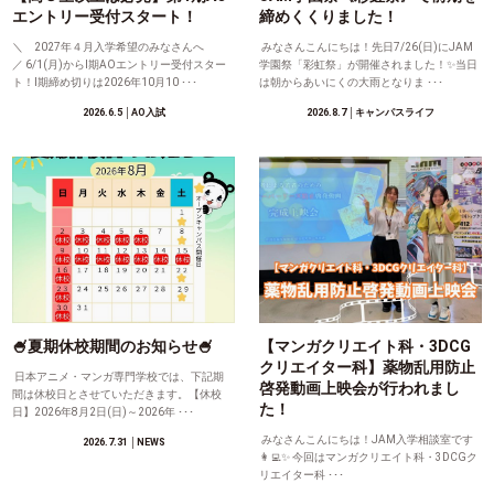
エントリー受付スタート！
締めくくりました！
＼ 2027年４月入学希望のみなさんへ
みなさんこんにちは！先日7/26(日)にJAM
／ 6/1(月)からⅠ期AOエントリー受付スター
学園祭「彩虹祭」が開催されました！✨当日
ト！Ⅰ期締め切りは2026年10月10 ･･･
は朝からあいにくの大雨となりま ･･･
2026.6.5
│AO入試
2026.8.7
│キャンパスライフ
🍧夏期休校期間のお知らせ🍧
【マンガクリエイト科・3DCG
クリエイター科】薬物乱用防止
日本アニメ・マンガ専門学校では、下記期
啓発動画上映会が行われまし
間は休校日とさせていただきます。【休校
た！
日】2026年8月2日(日)～2026年 ･･･
みなさんこんにちは！JAM入学相談室です
2026.7.31
│NEWS
👩‍💻✨ 今回はマンガクリエイト科・3DCGク
リエイター科 ･･･