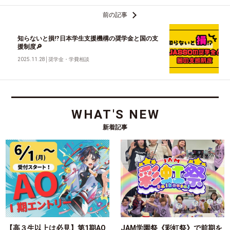
前の記事
知らないと損⁉日本学生支援機構の奨学金と国の支
援制度🔎
2025.11.28
│
奨学金・学費相談
WHAT'S NEW
新着記事
【高３生以上は必見】第1期AO
JAM学園祭《彩虹祭》で前期を