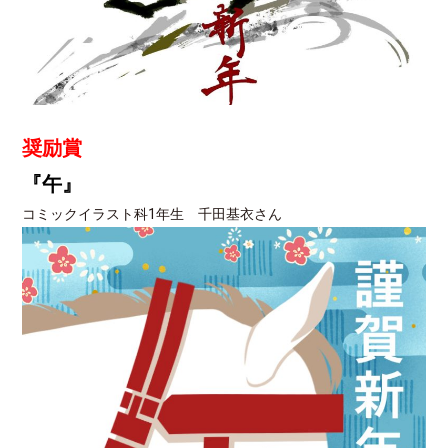
奨励賞
『午』
コミックイラスト科1年生 千田基衣さん