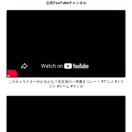
公式YouTubeチャンネル
このキャラクター分かるかな？先生達の一筆書きリレー！ #アニメ #イラ
スト #ゲーム #マンガ