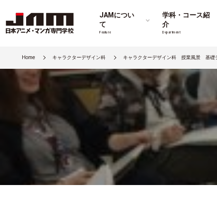
JAMについ
学科・コース紹
て
介
Feature
Department
Home
キャラクターデザイン科
キャラクターデザイン科 授業風景 基礎