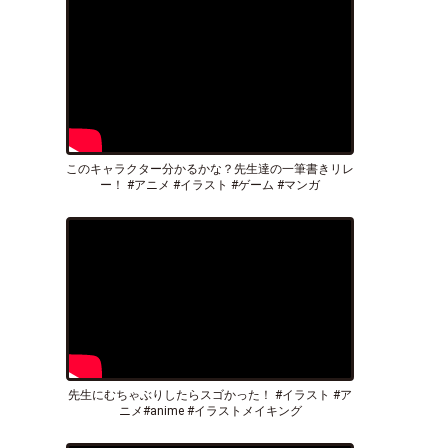
このキャラクター分かるかな？先生達の一筆書きリレ
ー！ #アニメ #イラスト #ゲーム #マンガ
先生にむちゃぶりしたらスゴかった！ #イラスト #ア
ニメ#anime #イラストメイキング