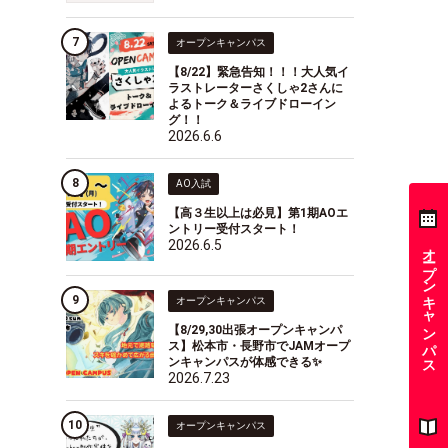
オープンキャンパス
【8/22】緊急告知！！！大人気イ
ラストレーターさくしゃ2さんに
よるトーク＆ライブドローイン
グ！！
2026.6.6
AO入試
【高３生以上は必見】第1期AOエ
ントリー受付スタート！
2026.6.5
オープンキャンパス
オープンキャンパス
【8/29,30出張オープンキャンパ
ス】松本市・長野市でJAMオープ
ンキャンパスが体感できる✨
2026.7.23
オープンキャンパス