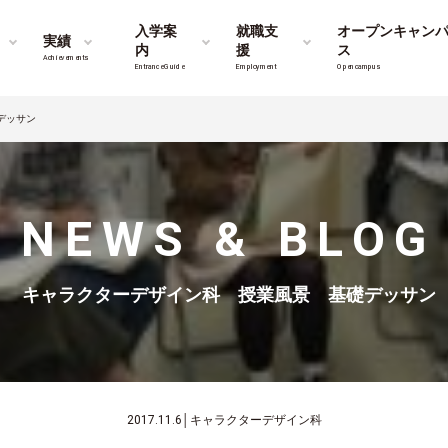
入学案
就職支
オープンキャン
実績
内
援
ス
Achievements
Entrance Guide
Employment
Opencampus
デッサン
NEWS & BLOG
キャラクターデザイン科 授業風景 基礎デッサン
2017.11.6
│
キャラクターデザイン科