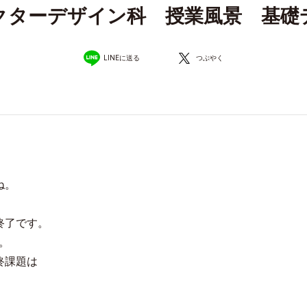
クターデザイン科 授業風景 基礎
LINEに送る
つぶやく
ね。
終了です。
。
終課題は