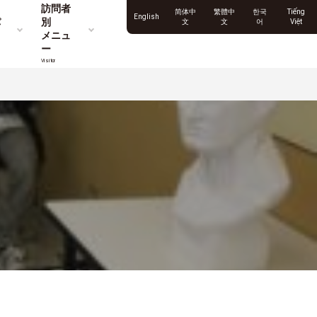
訪問者
简体中
繁體中
한국
Tiếng
English
パ
別
文
文
어
Việt
メニュ
ー
Visitor