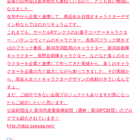
企業の説明会は業界研究も兼ねているので、とても良い勉強に
なりました。
在学中から企業と連携して、商品化を目指すキャラクターデザ
イン科ならではのカリキュラムです。
これまでも、サークルKサンクスのお菓子コーナーキャラクタ
ー、パチンコヴィームのキャラクター、糸魚川ブラック焼きそ
ばのブラック番長、新潟市消防局のキャラクター、新潟自衛隊
キャラクター、長野自衛隊キャラクター、などなど多くのキャ
ラクターを企業と連携して作ってきた実績から、多くのキャラ
クターを企業の方と協力しながら創ってきました。その実績か
ら、現在も次々とキャラクターデザインの依頼がきているんで
すよ。
まだ、ご紹介できない企画プロジェクトもありますが形になっ
たらご紹介したいと思います。
公益財団法人 新潟市産業振興財団（通称：新潟IPC財団）のブロ
グでも紹介されています！
http://nibiz.seesaa.net/