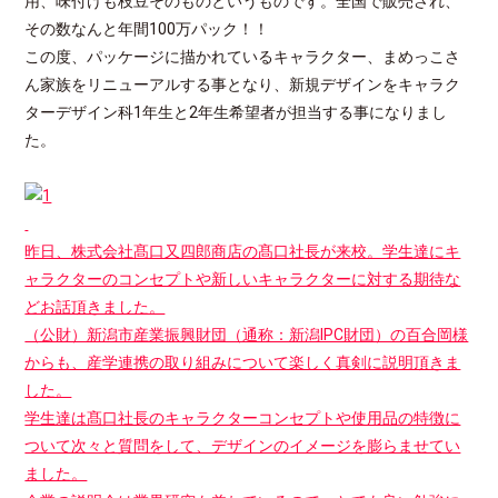
用、味付けも枝豆そのものというものです。全国で販売され、
その数なんと年間100万パック！！
この度、パッケージに描かれているキャラクター、まめっこさ
ん家族をリニューアルする事となり、新規デザインをキャラク
ターデザイン科1年生と2年生希望者が担当する事になりまし
た。
昨日、株式会社髙口又四郎商店の髙口社長が来校。学生達にキ
ャラクターのコンセプトや新しいキャラクターに対する期待な
どお話頂きました。
（公財）新潟市産業振興財団（通称：新潟IPC財団）の百合岡様
からも、産学連携の取り組みについて楽しく真剣に説明頂きま
した。
学生達は髙口社長のキャラクターコンセプトや使用品の特徴に
ついて次々と質問をして、デザインのイメージを膨らませてい
ました。