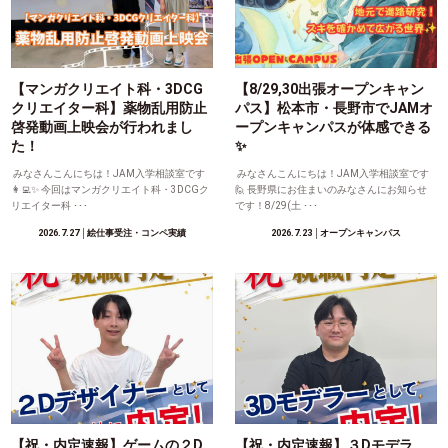
【マンガクリエイト科・3DCG
【8/29,30出張オープンキャン
クリエイター科】薬物乱用防止
パス】松本市・長野市でJAMオ
啓発動画上映会が行われまし
ープンキャンパスが体感できる
た！
✨
みなさんこんにちは！JAM入学相談室です
みなさんこんにちは！JAM入学相談室です
👩‍💻✨ 今回はマンガクリエイト科・3DCGク
🙋 長野県にお住まいのみなさんにお知らせ
リエイター科 ･･･
です！8/29(土 ･･･
2026.7.27
│絵仕事受注・コンペ実績
2026.7.23
│オープンキャンパス
【祝・内定速報】ゲームの２D
【祝・内定速報】３Dモデラ