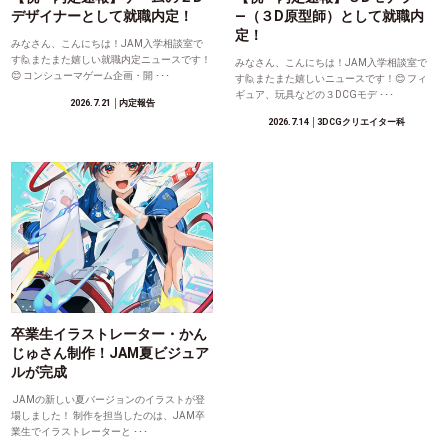
デザイナーとして就職内定！
―（３D原型師）として就職内
定！
みなさん、こんにちは！JAM入学相談室で
す🙋またまた嬉しい就職内定ニュースです！
みなさん、こんにちは！JAM入学相談室で
😊 コンシューマゲーム企画・開 ･･･
す🙋またまた嬉しいニュースです！😊 フィ
ギュア、玩具などの３DCGモデ ･･･
2026.7.21
│内定報告
2026.7.14
│3DCGクリエイター科
卒業生イラストレーター・かん
じゅさん制作！JAM夏ビジュア
ルが完成
JAMの新しい夏バージョンのイラストが登
場しました！ 制作を担当したのは、JAM卒
業生でイラストレーターと ･･･