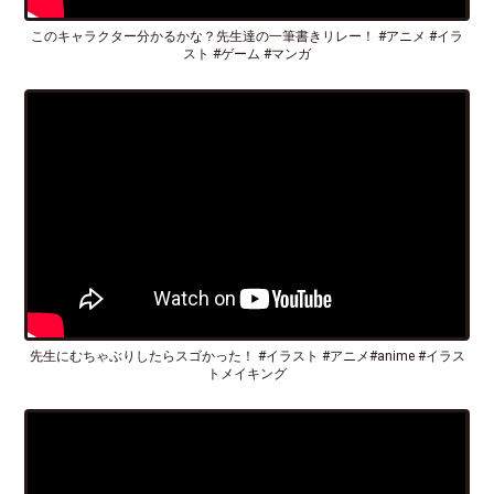
このキャラクター分かるかな？先生達の一筆書きリレー！ #アニメ #イラ
スト #ゲーム #マンガ
先生にむちゃぶりしたらスゴかった！ #イラスト #アニメ#anime #イラス
トメイキング