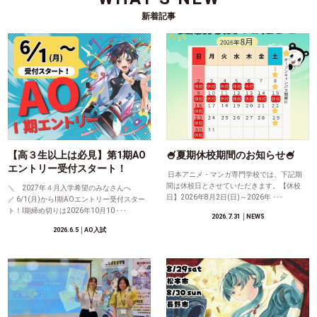
新着記事
【高３生以上は必見】第1期AO
🍧夏期休校期間のお知らせ🍧
エントリー受付スタート！
日本アニメ・マンガ専門学校では、下記期
間は休校日とさせていただきます。【休校
＼ 2027年４月入学希望のみなさんへ
日】2026年8月2日(日)～2026年 ･･･
／ 6/1(月)からⅠ期AOエントリー受付スター
ト！Ⅰ期締め切りは2026年10月10 ･･･
2026.7.31
│NEWS
2026.6.5
│AO入試