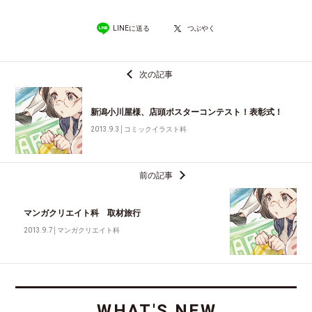
LINEに送る
つぶやく
次の記事
新潟小川屋様、店頭ポスターコンテスト！表彰式！
2013.9.3
│
コミックイラスト科
前の記事
マンガクリエイト科 取材旅行
2013.9.7
│
マンガクリエイト科
WHAT'S NEW