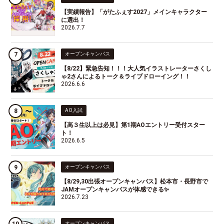
【実績報告】「がたふぇす2027」メインキャラクター
に選出！
2026.7.7
オープンキャンパス
【8/22】緊急告知！！！大人気イラストレーターさくし
ゃ2さんによるトーク＆ライブドローイング！！
2026.6.6
AO入試
【高３生以上は必見】第1期AOエントリー受付スター
ト！
2026.6.5
オープンキャンパス
【8/29,30出張オープンキャンパス】松本市・長野市で
JAMオープンキャンパスが体感できる✨
2026.7.23
オープンキャンパス