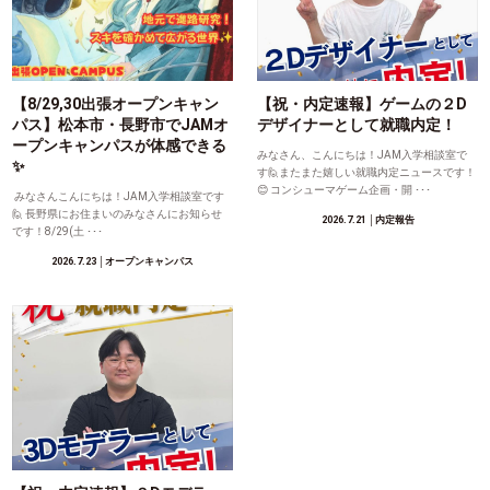
【8/29,30出張オープンキャン
【祝・内定速報】ゲームの２D
パス】松本市・長野市でJAMオ
デザイナーとして就職内定！
ープンキャンパスが体感できる
みなさん、こんにちは！JAM入学相談室で
✨
す🙋またまた嬉しい就職内定ニュースです！
😊 コンシューマゲーム企画・開 ･･･
みなさんこんにちは！JAM入学相談室です
🙋 長野県にお住まいのみなさんにお知らせ
2026.7.21
│内定報告
です！8/29(土 ･･･
2026.7.23
│オープンキャンパス