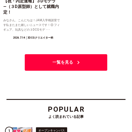
【祝・内定速報】３Dモデラ
―（３D原型師）として就職内
定！
みなさん、こんにちは！JAM入学相談室で
す🙋またまた嬉しいニュースです！😊 フィ
ギュア、玩具などの３DCGモデ ･･･
2026.7.14
│3DCGクリエイター科
一覧を見る
POPULAR
よく読まれている記事
オープンキャンパス