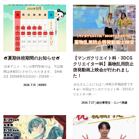
🍧夏期休校期間のお知らせ🍧
【マンガクリエイト科・3DCG
クリエイター科】薬物乱用防止
日本アニメ・マンガ専門学校では、下記期
啓発動画上映会が行われまし
間は休校日とさせていただきます。【休校
た！
日】2026年8月2日(日)～2026年 ･･･
みなさんこんにちは！JAM入学相談室です
2026.7.31
│NEWS
👩‍💻✨ 今回はマンガクリエイト科・3DCGク
リエイター科 ･･･
2026.7.27
│絵仕事受注・コンペ実績