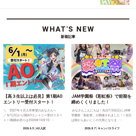
WHAT'S NEW
新着記事
【高３生以上は必見】第1期AO
JAM学園祭《彩虹祭》で前期を
エントリー受付スタート！
締めくくりました！
＼ 2027年４月入学希望のみなさんへ
みなさんこんにちは！先日7/26(日)にJAM
／ 6/1(月)からⅠ期AOエントリー受付スター
学園祭「彩虹祭」が開催されました！✨当日
ト！Ⅰ期締め切りは2026年10月10 ･･･
は朝からあいにくの大雨となりま ･･･
2026.6.5
│AO入試
2026.8.7
│キャンパスライフ