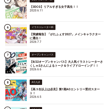
【3DCG】リアルすぎる女子高生！！
2020.6.11
イラストレーター科
【実績報告】「がたふぇす2027」メインキャラクター
に選出！
2026.7.7
オープンキャンパス
【8/22オープンキャンパス】大人気イラストレーターさ
くしゃ2さんによるトーク＆ライブドローイング！！
2026.6.6
AO入試
【高３生以上は必見】第1期AOエントリー受付スター
ト！
2026.6.5