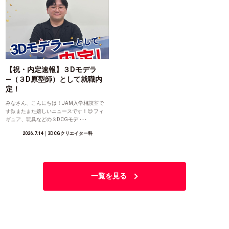
【祝・内定速報】３Dモデラ
―（３D原型師）として就職内
定！
みなさん、こんにちは！JAM入学相談室で
す🙋またまた嬉しいニュースです！😊 フィ
ギュア、玩具などの３DCGモデ ･･･
2026.7.14
│3DCGクリエイター科
一覧を見る