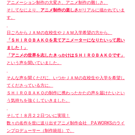
アニメーション制作の大変さ、アニメ制作の難しさ、
そしてなにより、
アニメ制作の楽しさ
がリアルに描かれていま
す。
日ごろからＪＡＭの在校生やＪＡＭ入学希望の方から、
「ＳＨＩＲＯＢＡＫＯを見てアニメーターになりたいって思い
ました！」
「アニメの世界を志したきっかけはＳＨＩＲＯＢＡＫＯです」
という声を聞いていました。
そんな声を聞くたびに、いつかＪＡＭの在校生や入学を希望し
てくださっている方に、
ＳＨＩＲＯＢＡＫＯの制作に携わったかたの声を届けたいとい
う気持ちを強くしていきました。
そして！８月２２日ついに実現！
数々の名作を世に送り出すアニメ制作会社 P.A.WORKSのライ
ンプロデューサー（制作統括）で、