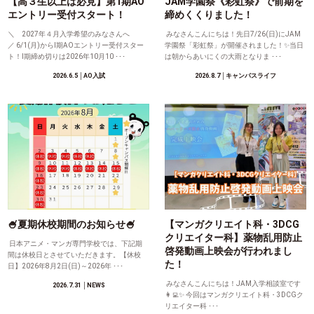
【高３生以上は必見】第1期AO
JAM学園祭《彩虹祭》で前期を
エントリー受付スタート！
締めくくりました！
＼ 2027年４月入学希望のみなさんへ
みなさんこんにちは！先日7/26(日)にJAM
／ 6/1(月)からⅠ期AOエントリー受付スター
学園祭「彩虹祭」が開催されました！✨当日
ト！Ⅰ期締め切りは2026年10月10 ･･･
は朝からあいにくの大雨となりま ･･･
2026.6.5
│AO入試
2026.8.7
│キャンパスライフ
🍧夏期休校期間のお知らせ🍧
【マンガクリエイト科・3DCG
クリエイター科】薬物乱用防止
日本アニメ・マンガ専門学校では、下記期
啓発動画上映会が行われまし
間は休校日とさせていただきます。【休校
た！
日】2026年8月2日(日)～2026年 ･･･
みなさんこんにちは！JAM入学相談室です
2026.7.31
│NEWS
👩‍💻✨ 今回はマンガクリエイト科・3DCGク
リエイター科 ･･･