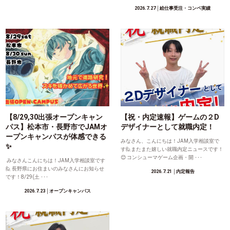
2026.7.27
│絵仕事受注・コンペ実績
【8/29,30出張オープンキャン
【祝・内定速報】ゲームの２D
パス】松本市・長野市でJAMオ
デザイナーとして就職内定！
ープンキャンパスが体感できる
みなさん、こんにちは！JAM入学相談室で
✨
す🙋またまた嬉しい就職内定ニュースです！
😊 コンシューマゲーム企画・開 ･･･
みなさんこんにちは！JAM入学相談室です
🙋 長野県にお住まいのみなさんにお知らせ
2026.7.21
│内定報告
です！8/29(土 ･･･
2026.7.23
│オープンキャンパス