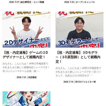
2026.7.27
│絵仕事受注・コンペ実績
2026.7.23
│オープンキャンパス
【祝・内定速報】ゲームの２D
【祝・内定速報】３Dモデラ
デザイナーとして就職内定！
―（３D原型師）として就職内
定！
みなさん、こんにちは！JAM入学相談室で
す🙋またまた嬉しい就職内定ニュースです！
みなさん、こんにちは！JAM入学相談室で
😊 コンシューマゲーム企画・開 ･･･
す🙋またまた嬉しいニュースです！😊 フィ
ギュア、玩具などの３DCGモデ ･･･
2026.7.21
│内定報告
2026.7.14
│3DCGクリエイター科