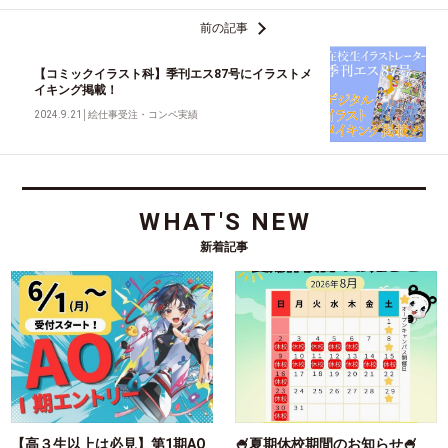
前の記事
【コミックイラスト科】季刊エス87号にイラストメ
イキング掲載！
2024.9.21
│
絵仕事受注・コンペ実績
WHAT'S NEW
新着記事
【高３生以上は必見】第1期AO
🍧夏期休校期間のお知らせ🍧