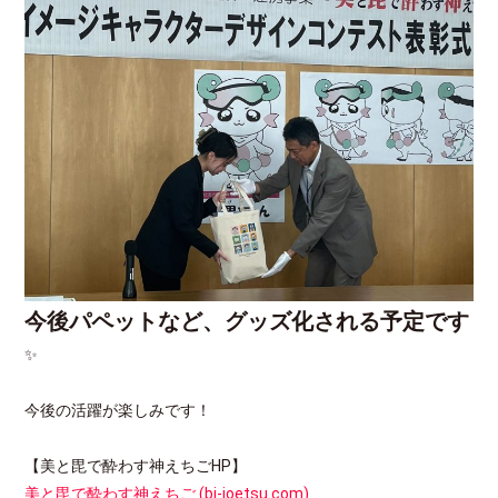
今後パペットなど、グッズ化される予定です
✨
今後の活躍が楽しみです！
【美と毘で酔わす神えちごHP】
美と毘で酔わす神えちご (bi-joetsu.com)