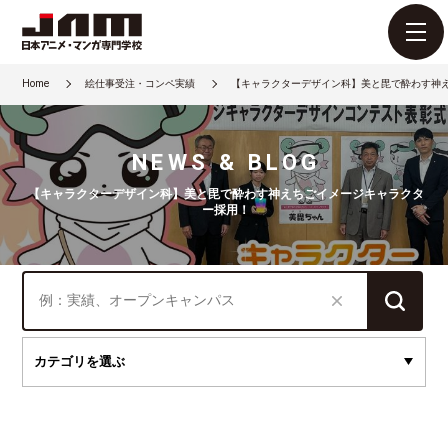
Home
絵仕事受注・コンペ実績
【キャラクターデザイン科】美と毘で酔わす神
NEWS & BLOG
【キャラクターデザイン科】美と毘で酔わす神えちごイメージキャラクタ
ー採用！