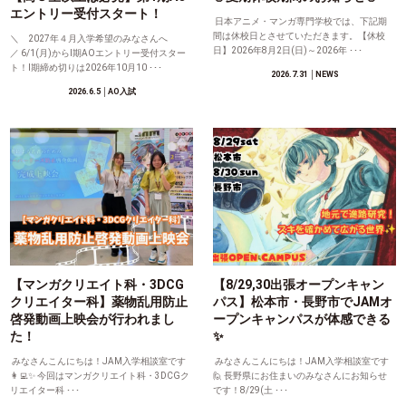
エントリー受付スタート！
日本アニメ・マンガ専門学校では、下記期
間は休校日とさせていただきます。【休校
＼ 2027年４月入学希望のみなさんへ
日】2026年8月2日(日)～2026年 ･･･
／ 6/1(月)からⅠ期AOエントリー受付スター
ト！Ⅰ期締め切りは2026年10月10 ･･･
2026.7.31
│NEWS
2026.6.5
│AO入試
【マンガクリエイト科・3DCG
【8/29,30出張オープンキャン
クリエイター科】薬物乱用防止
パス】松本市・長野市でJAMオ
啓発動画上映会が行われまし
ープンキャンパスが体感できる
た！
✨
みなさんこんにちは！JAM入学相談室です
みなさんこんにちは！JAM入学相談室です
👩‍💻✨ 今回はマンガクリエイト科・3DCGク
🙋 長野県にお住まいのみなさんにお知らせ
リエイター科 ･･･
です！8/29(土 ･･･