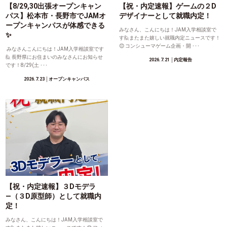
【8/29,30出張オープンキャン
【祝・内定速報】ゲームの２D
パス】松本市・長野市でJAMオ
デザイナーとして就職内定！
ープンキャンパスが体感できる
みなさん、こんにちは！JAM入学相談室で
✨
す🙋またまた嬉しい就職内定ニュースです！
😊 コンシューマゲーム企画・開 ･･･
みなさんこんにちは！JAM入学相談室です
🙋 長野県にお住まいのみなさんにお知らせ
2026.7.21
│内定報告
です！8/29(土 ･･･
2026.7.23
│オープンキャンパス
【祝・内定速報】３Dモデラ
―（３D原型師）として就職内
定！
みなさん、こんにちは！JAM入学相談室で