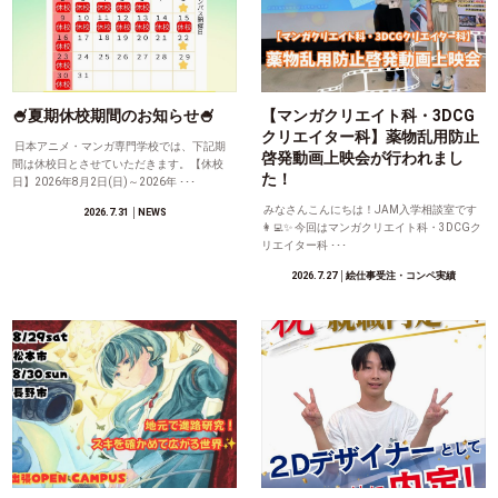
🍧夏期休校期間のお知らせ🍧
【マンガクリエイト科・3DCG
クリエイター科】薬物乱用防止
日本アニメ・マンガ専門学校では、下記期
啓発動画上映会が行われまし
間は休校日とさせていただきます。【休校
た！
日】2026年8月2日(日)～2026年 ･･･
みなさんこんにちは！JAM入学相談室です
2026.7.31
│NEWS
👩‍💻✨ 今回はマンガクリエイト科・3DCGク
リエイター科 ･･･
2026.7.27
│絵仕事受注・コンペ実績