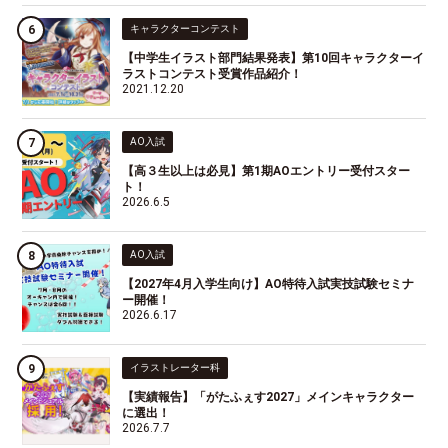
キャラクターコンテスト
【中学生イラスト部門結果発表】第10回キャラクターイ
ラストコンテスト受賞作品紹介！
2021.12.20
AO入試
【高３生以上は必見】第1期AOエントリー受付スター
ト！
2026.6.5
AO入試
【2027年4月入学生向け】AO特待入試実技試験セミナ
ー開催！
2026.6.17
イラストレーター科
【実績報告】「がたふぇす2027」メインキャラクター
に選出！
2026.7.7