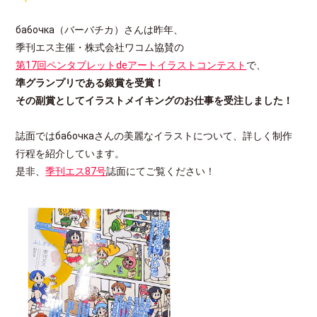
ба6очка（バーバチカ）さんは昨年、
季刊エス主催・株式会社ワコム協賛の
第17回ペンタブレットdeアートイラストコンテスト
で、
準グランプリである銀賞を受賞！
その副賞として
イラストメイキングのお仕事を受注しました！
誌面ではба6очкаさんの美麗なイラストについて、詳しく制作
行程を紹介しています。
是非、
季刊エス87号
誌面にてご覧ください！