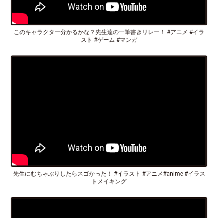
このキャラクター分かるかな？先生達の一筆書きリレー！ #アニメ #イラ
スト #ゲーム #マンガ
先生にむちゃぶりしたらスゴかった！ #イラスト #アニメ#anime #イラス
トメイキング