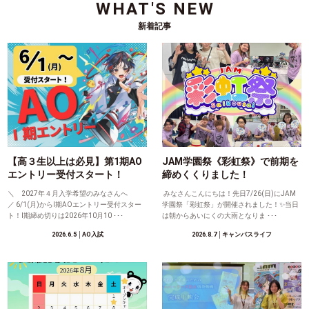
WHAT'S NEW
新着記事
【高３生以上は必見】第1期AO
JAM学園祭《彩虹祭》で前期を
エントリー受付スタート！
締めくくりました！
＼ 2027年４月入学希望のみなさんへ
みなさんこんにちは！先日7/26(日)にJAM
／ 6/1(月)からⅠ期AOエントリー受付スター
学園祭「彩虹祭」が開催されました！✨当日
ト！Ⅰ期締め切りは2026年10月10 ･･･
は朝からあいにくの大雨となりま ･･･
2026.6.5
│AO入試
2026.8.7
│キャンパスライフ