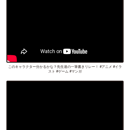
このキャラクター分かるかな？先生達の一筆書きリレー！ #アニメ #イラ
スト #ゲーム #マンガ