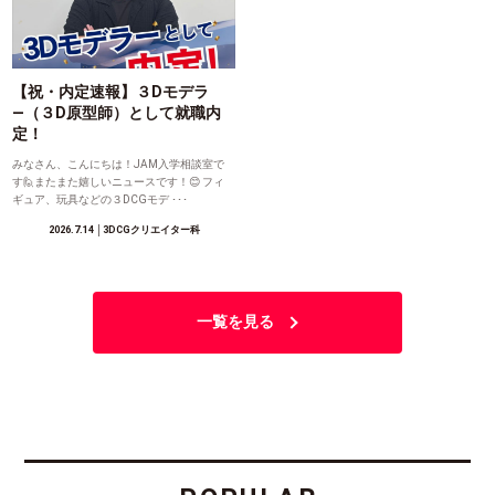
【祝・内定速報】３Dモデラ
―（３D原型師）として就職内
定！
みなさん、こんにちは！JAM入学相談室で
す🙋またまた嬉しいニュースです！😊 フィ
ギュア、玩具などの３DCGモデ ･･･
2026.7.14
│3DCGクリエイター科
一覧を見る