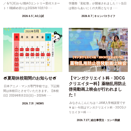
／ 6/1(月)からⅠ期AOエントリー受付スター
学園祭「彩虹祭」が開催されました！✨当日
ト！Ⅰ期締め切りは2026年10月10 ･･･
は朝からあいにくの大雨となりま ･･･
2026.6.5
│AO入試
2026.8.7
│キャンパスライフ
🍧夏期休校期間のお知らせ🍧
【マンガクリエイト科・3DCG
クリエイター科】薬物乱用防止
日本アニメ・マンガ専門学校では、下記期
啓発動画上映会が行われまし
間は休校日とさせていただきます。【休校
た！
日】2026年8月2日(日)～2026年 ･･･
みなさんこんにちは！JAM入学相談室です
2026.7.31
│NEWS
👩‍💻✨ 今回はマンガクリエイト科・3DCGク
リエイター科 ･･･
2026.7.27
│絵仕事受注・コンペ実績