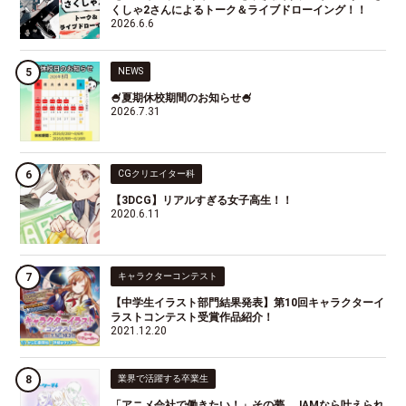
くしゃ2さんによるトーク＆ライブドローイング！！
2026.6.6
NEWS
🍧夏期休校期間のお知らせ🍧
2026.7.31
CGクリエイター科
【3DCG】リアルすぎる女子高生！！
2020.6.11
キャラクターコンテスト
【中学生イラスト部門結果発表】第10回キャラクターイ
ラストコンテスト受賞作品紹介！
2021.12.20
業界で活躍する卒業生
「アニメ会社で働きたい！」その夢、JAMなら叶えられ