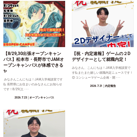
【8/29,30出張オープンキャン
【祝・内定速報】ゲームの２D
パス】松本市・長野市でJAMオ
デザイナーとして就職内定！
ープンキャンパスが体感できる
みなさん、こんにちは！JAM入学相談室で
✨
す🙋またまた嬉しい就職内定ニュースです！
😊 コンシューマゲーム企画・開 ･･･
みなさんこんにちは！JAM入学相談室です
🙋 長野県にお住まいのみなさんにお知らせ
2026.7.21
│内定報告
です！8/29(土 ･･･
2026.7.23
│オープンキャンパス