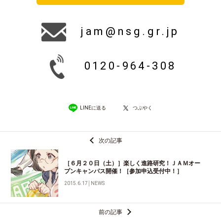
jam@nsg.gr.jp
0120-964-308
LINEに送る
つぶやく
次の記事
［６月２０日（土）］楽しく進路研究！ＪＡＭオー
プンキャンパス開催！［参加申込受付中！］
2015.6.17
│
NEWS
前の記事