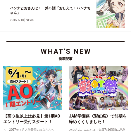
ハンナとおさんぽ！ 第５話「おしえて！ハンナち
ゃん」
2015.6.18
│
NEWS
WHAT'S NEW
新着記事
【高３生以上は必見】第1期AO
JAM学園祭《彩虹祭》で前期を
エントリー受付スタート！
締めくくりました！
＼ 2027年４月入学希望のみなさんへ
みなさんこんにちは！先日7/26(日)にJAM