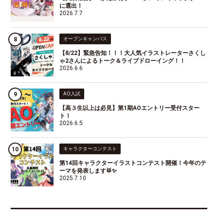
に選出！
2026.7.7
オープンキャンパス
【8/22】緊急告知！！！大人気イラストレーターさくし
ゃ2さんによるトーク＆ライブドローイング！！
2026.6.6
AO入試
【高３生以上は必見】第1期AOエントリー受付スター
ト！
2026.6.5
キャラクターコンテスト
第14回キャラクターイラストコンテスト開催！今年のテ
ーマを発表します🥁✨
2025.7.10