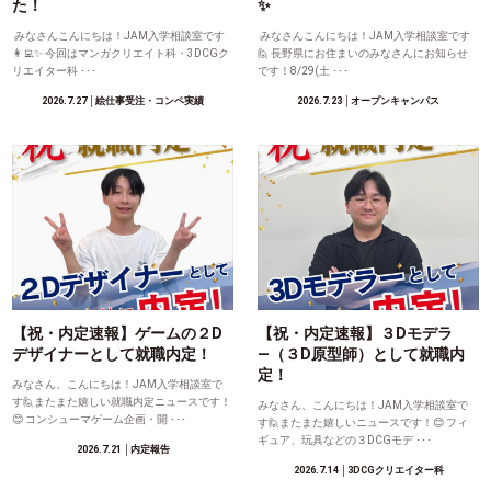
た！
✨
みなさんこんにちは！JAM入学相談室です
みなさんこんにちは！JAM入学相談室です
👩‍💻✨ 今回はマンガクリエイト科・3DCGク
🙋 長野県にお住まいのみなさんにお知らせ
リエイター科 ･･･
です！8/29(土 ･･･
2026.7.27
│絵仕事受注・コンペ実績
2026.7.23
│オープンキャンパス
【祝・内定速報】ゲームの２D
【祝・内定速報】３Dモデラ
デザイナーとして就職内定！
―（３D原型師）として就職内
定！
みなさん、こんにちは！JAM入学相談室で
す🙋またまた嬉しい就職内定ニュースです！
みなさん、こんにちは！JAM入学相談室で
😊 コンシューマゲーム企画・開 ･･･
す🙋またまた嬉しいニュースです！😊 フィ
ギュア、玩具などの３DCGモデ ･･･
2026.7.21
│内定報告
2026.7.14
│3DCGクリエイター科