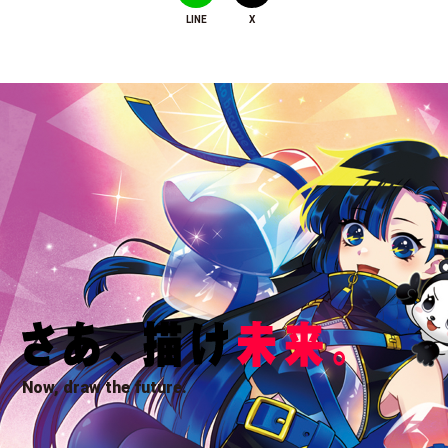
LINE
X
Now, draw the future.