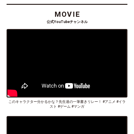
MOVIE
公式YouTubeチャンネル
このキャラクター分かるかな？先生達の一筆書きリレー！ #アニメ #イラ
スト #ゲーム #マンガ