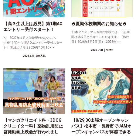
【高３生以上は必見】第1期AO
🍧夏期休校期間のお知らせ🍧
エントリー受付スタート！
日本アニメ・マンガ専門学校では、下記期
間は休校日とさせていただきます。【休校
＼ 2027年４月入学希望のみなさんへ
日】2026年8月2日(日)～2026年 ･･･
／ 6/1(月)からⅠ期AOエントリー受付スター
ト！Ⅰ期締め切りは2026年10月10 ･･･
2026.7.31
│NEWS
2026.6.5
│AO入試
【マンガクリエイト科・3DCG
【8/29,30出張オープンキャン
クリエイター科】薬物乱用防止
パス】松本市・長野市でJAMオ
啓発動画上映会が行われまし
ープンキャンパスが体感できる