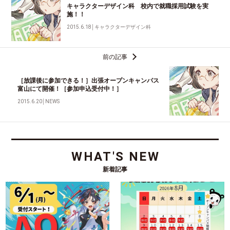
キャラクターデザイン科 校内で就職採用試験を実
施！！
2015.6.18
│
キャラクターデザイン科
前の記事
［放課後に参加できる！］出張オープンキャンパス
富山にて開催！［参加申込受付中！］
2015.6.20
│
NEWS
WHAT'S NEW
新着記事