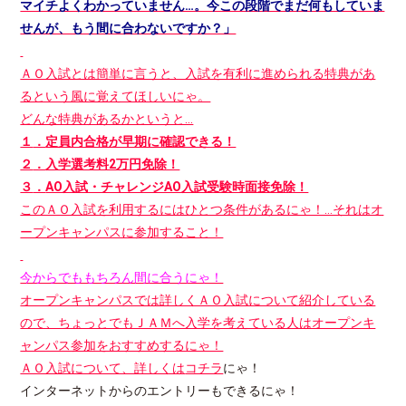
マイチよくわかっていません…。今この段階でまだ何もしていま
せんが、もう間に合わないですか？」
ＡＯ入試とは簡単に言うと、入試を有利に進められる特典があ
るという風に覚えてほしいにゃ。
どんな特典があるかというと…
１
．
定員内合格が早期に確認できる！
２
．
入学選考料2万円免除！
３
．
AO入試・チャレンジAO入試受験時面接免除！
このＡＯ入試を利用するにはひとつ条件があるにゃ！…それはオ
ープンキャンパスに参加すること！
今からでももちろん間に合うにゃ！
オープンキャンパスでは詳しくＡＯ入試について紹介している
ので、ちょっとでもＪＡＭへ入学を考えている人はオープンキ
ャンパス参加をおすすめするにゃ！
ＡＯ入試について、詳しくは
コチラ
にゃ！
インターネットからのエントリーもできるにゃ！