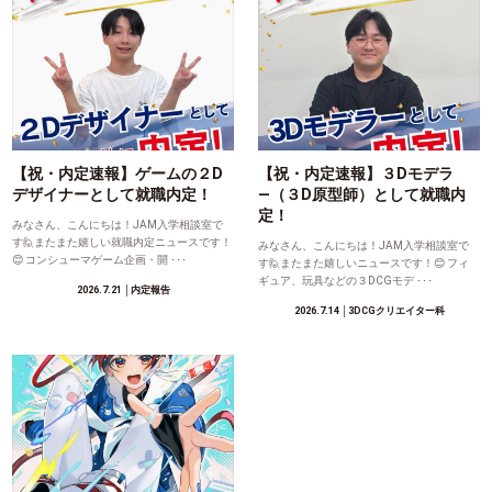
【祝・内定速報】ゲームの２D
【祝・内定速報】３Dモデラ
デザイナーとして就職内定！
―（３D原型師）として就職内
定！
みなさん、こんにちは！JAM入学相談室で
す🙋またまた嬉しい就職内定ニュースです！
みなさん、こんにちは！JAM入学相談室で
😊 コンシューマゲーム企画・開 ･･･
す🙋またまた嬉しいニュースです！😊 フィ
ギュア、玩具などの３DCGモデ ･･･
2026.7.21
│内定報告
2026.7.14
│3DCGクリエイター科