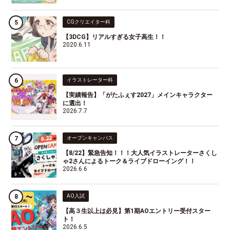
CGクリエイター科
【3DCG】リアルすぎる女子高生！！
2020.6.11
イラストレーター科
【実績報告】「がたふぇす2027」メインキャラクター
に選出！
2026.7.7
オープンキャンパス
【8/22】緊急告知！！！大人気イラストレーターさくし
ゃ2さんによるトーク＆ライブドローイング！！
2026.6.6
AO入試
【高３生以上は必見】第1期AOエントリー受付スター
ト！
2026.6.5