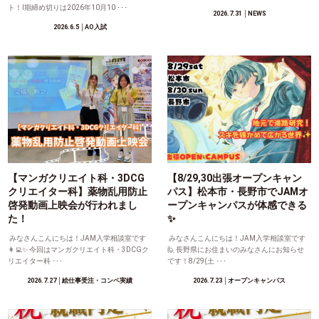
ト！Ⅰ期締め切りは2026年10月10 ･･･
2026.7.31
│NEWS
2026.6.5
│AO入試
【マンガクリエイト科・3DCG
【8/29,30出張オープンキャン
クリエイター科】薬物乱用防止
パス】松本市・長野市でJAMオ
啓発動画上映会が行われまし
ープンキャンパスが体感できる
た！
✨
みなさんこんにちは！JAM入学相談室です
みなさんこんにちは！JAM入学相談室です
👩‍💻✨ 今回はマンガクリエイト科・3DCGク
🙋 長野県にお住まいのみなさんにお知らせ
リエイター科 ･･･
です！8/29(土 ･･･
2026.7.27
│絵仕事受注・コンペ実績
2026.7.23
│オープンキャンパス