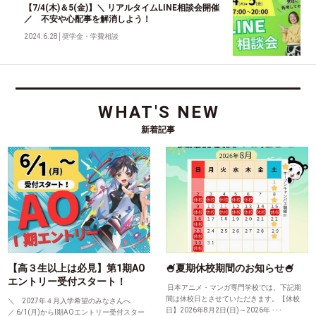
【7/4(木)＆5(金)】＼ リアルタイムLINE相談会開催
／ 不安や心配事を解消しよう！
2024.6.28
│
奨学金・学費相談
WHAT'S NEW
新着記事
【高３生以上は必見】第1期AO
🍧夏期休校期間のお知らせ🍧
エントリー受付スタート！
日本アニメ・マンガ専門学校では、下記期
間は休校日とさせていただきます。【休校
＼ 2027年４月入学希望のみなさんへ
日】2026年8月2日(日)～2026年 ･･･
／ 6/1(月)からⅠ期AOエントリー受付スター