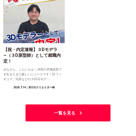
【祝・内定速報】３Dモデラ
―（３D原型師）として就職内
定！
みなさん、こんにちは！JAM入学相談室で
す🙋またまた嬉しいニュースです！😊 フィ
ギュア、玩具などの３DCGモデ ･･･
2026.7.14
│3DCGクリエイター科
一覧を見る