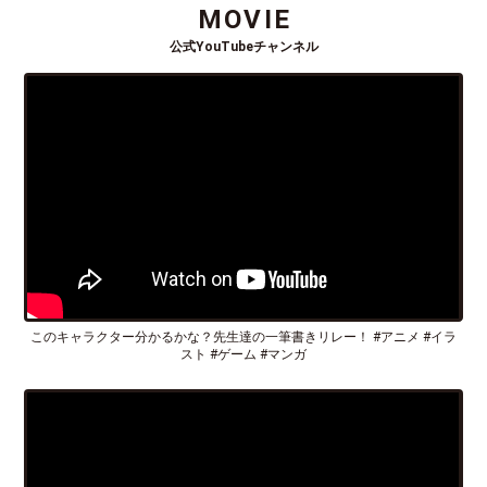
MOVIE
公式YouTubeチャンネル
このキャラクター分かるかな？先生達の一筆書きリレー！ #アニメ #イラ
スト #ゲーム #マンガ