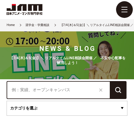
Home
奨学金・学費相談
【7/4(木)＆5(金)】＼ リアルタイムLINE相談会開
NEWS & BLOG
【7/4(木)＆5(金)】＼ リアルタイムLINE相談会開催 ／ 不安や心配事を
解消しよう！