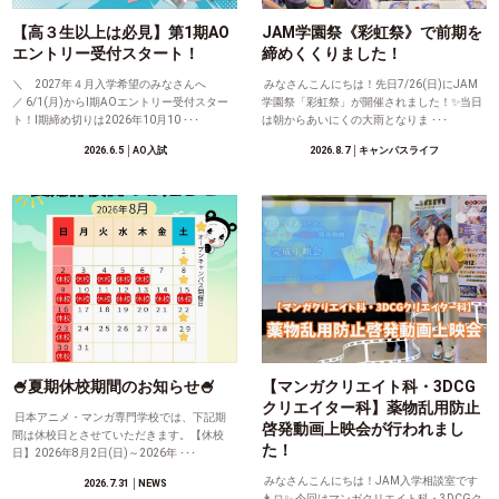
【高３生以上は必見】第1期AO
JAM学園祭《彩虹祭》で前期を
エントリー受付スタート！
締めくくりました！
＼ 2027年４月入学希望のみなさんへ
みなさんこんにちは！先日7/26(日)にJAM
／ 6/1(月)からⅠ期AOエントリー受付スター
学園祭「彩虹祭」が開催されました！✨当日
ト！Ⅰ期締め切りは2026年10月10 ･･･
は朝からあいにくの大雨となりま ･･･
2026.6.5
│AO入試
2026.8.7
│キャンパスライフ
🍧夏期休校期間のお知らせ🍧
【マンガクリエイト科・3DCG
クリエイター科】薬物乱用防止
日本アニメ・マンガ専門学校では、下記期
啓発動画上映会が行われまし
間は休校日とさせていただきます。【休校
た！
日】2026年8月2日(日)～2026年 ･･･
みなさんこんにちは！JAM入学相談室です
2026.7.31
│NEWS
👩‍💻✨ 今回はマンガクリエイト科・3DCGク