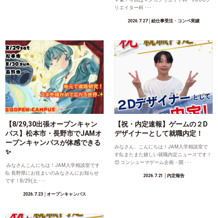
リエイター科 ･･･
2026.7.27
│絵仕事受注・コンペ実績
【8/29,30出張オープンキャン
【祝・内定速報】ゲームの２D
パス】松本市・長野市でJAMオ
デザイナーとして就職内定！
ープンキャンパスが体感できる
みなさん、こんにちは！JAM入学相談室で
✨
す🙋またまた嬉しい就職内定ニュースです！
😊 コンシューマゲーム企画・開 ･･･
みなさんこんにちは！JAM入学相談室です
🙋 長野県にお住まいのみなさんにお知らせ
2026.7.21
│内定報告
です！8/29(土 ･･･
2026.7.23
│オープンキャンパス