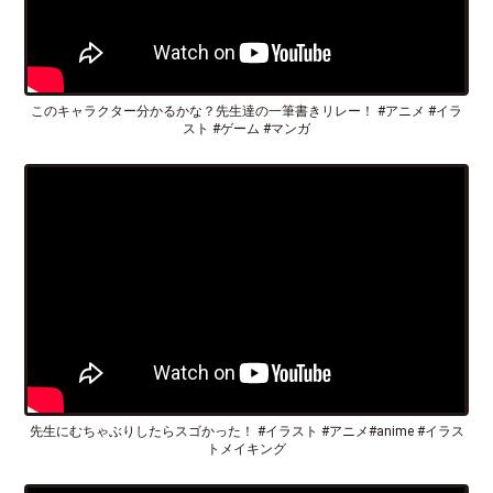
このキャラクター分かるかな？先生達の一筆書きリレー！ #アニメ #イラ
スト #ゲーム #マンガ
先生にむちゃぶりしたらスゴかった！ #イラスト #アニメ#anime #イラス
トメイキング