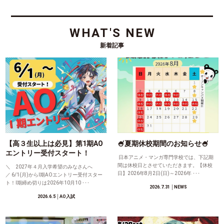
WHAT'S NEW
新着記事
【高３生以上は必見】第1期AO
🍧夏期休校期間のお知らせ🍧
エントリー受付スタート！
日本アニメ・マンガ専門学校では、下記期
間は休校日とさせていただきます。【休校
＼ 2027年４月入学希望のみなさんへ
日】2026年8月2日(日)～2026年 ･･･
／ 6/1(月)からⅠ期AOエントリー受付スター
ト！Ⅰ期締め切りは2026年10月10 ･･･
2026.7.31
│NEWS
2026.6.5
│AO入試