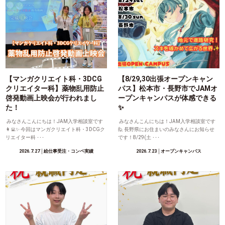
【マンガクリエイト科・3DCG
【8/29,30出張オープンキャン
クリエイター科】薬物乱用防止
パス】松本市・長野市でJAMオ
啓発動画上映会が行われまし
ープンキャンパスが体感できる
た！
✨
みなさんこんにちは！JAM入学相談室です
みなさんこんにちは！JAM入学相談室です
👩‍💻✨ 今回はマンガクリエイト科・3DCGク
🙋 長野県にお住まいのみなさんにお知らせ
リエイター科 ･･･
です！8/29(土 ･･･
2026.7.27
│絵仕事受注・コンペ実績
2026.7.23
│オープンキャンパス