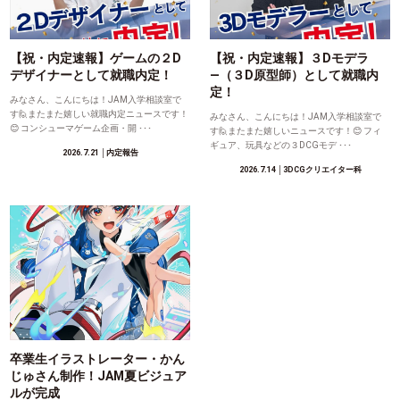
【祝・内定速報】ゲームの２D
【祝・内定速報】３Dモデラ
デザイナーとして就職内定！
―（３D原型師）として就職内
定！
みなさん、こんにちは！JAM入学相談室で
す🙋またまた嬉しい就職内定ニュースです！
みなさん、こんにちは！JAM入学相談室で
😊 コンシューマゲーム企画・開 ･･･
す🙋またまた嬉しいニュースです！😊 フィ
ギュア、玩具などの３DCGモデ ･･･
2026.7.21
│内定報告
2026.7.14
│3DCGクリエイター科
卒業生イラストレーター・かん
じゅさん制作！JAM夏ビジュア
ルが完成