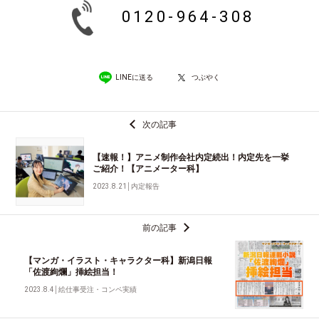
0120-964-308
LINEに送る
つぶやく
次の記事
【速報！】アニメ制作会社内定続出！内定先を一挙
ご紹介！【アニメーター科】
2023.8.21
│
内定報告
前の記事
【マンガ・イラスト・キャラクター科】新潟日報
「佐渡絢爛」挿絵担当！
2023.8.4
│
絵仕事受注・コンペ実績