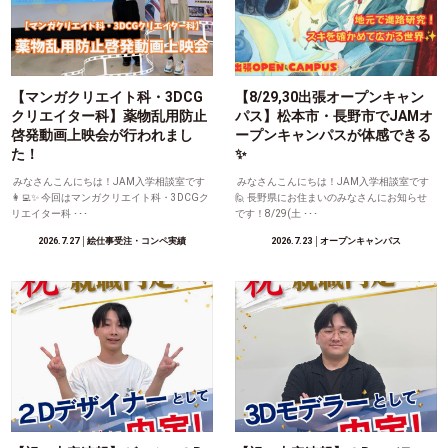
【マンガクリエイト科・3DCG
【8/29,30出張オープンキャン
クリエイター科】薬物乱用防止
パス】松本市・長野市でJAMオ
啓発動画上映会が行われまし
ープンキャンパスが体感できる
た！
✨
みなさんこんにちは！JAM入学相談室です
みなさんこんにちは！JAM入学相談室です
👩‍💻✨ 今回はマンガクリエイト科・3DCGク
🙋 長野県にお住まいのみなさんにお知らせ
リエイター科 ･･･
です！8/29(土 ･･･
2026.7.27
│絵仕事受注・コンペ実績
2026.7.23
│オープンキャンパス