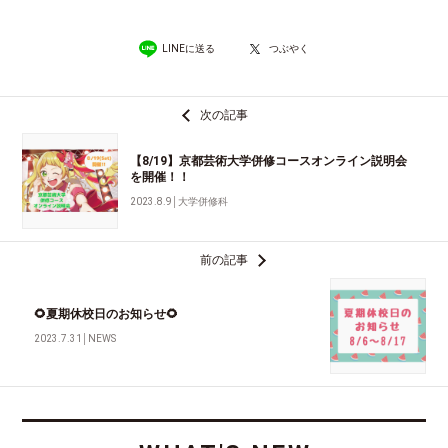
LINEに送る
つぶやく
次の記事
【8/19】京都芸術大学併修コースオンライン説明会
を開催！！
2023.8.9
│
大学併修科
前の記事
🌻夏期休校日のお知らせ🌻
2023.7.31
│
NEWS