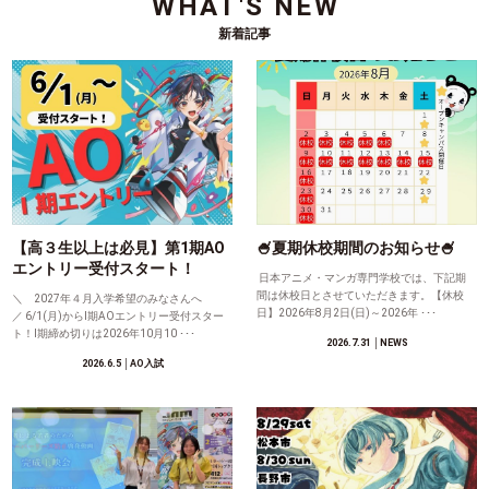
WHAT'S NEW
新着記事
【高３生以上は必見】第1期AO
🍧夏期休校期間のお知らせ🍧
エントリー受付スタート！
日本アニメ・マンガ専門学校では、下記期
間は休校日とさせていただきます。【休校
＼ 2027年４月入学希望のみなさんへ
日】2026年8月2日(日)～2026年 ･･･
／ 6/1(月)からⅠ期AOエントリー受付スター
ト！Ⅰ期締め切りは2026年10月10 ･･･
2026.7.31
│NEWS
2026.6.5
│AO入試