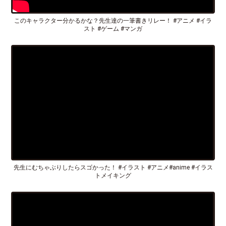
このキャラクター分かるかな？先生達の一筆書きリレー！ #アニメ #イラ
スト #ゲーム #マンガ
先生にむちゃぶりしたらスゴかった！ #イラスト #アニメ#anime #イラス
トメイキング