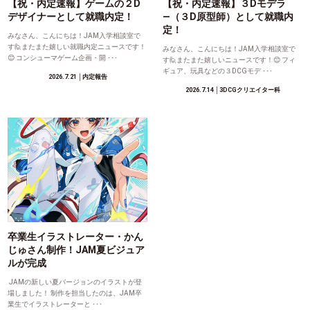
【祝・内定速報】ゲームの２D
【祝・内定速報】３Dモデラ
デザイナーとして就職内定！
―（３D原型師）として就職内
定！
みなさん、こんにちは！JAM入学相談室で
す🙋またまた嬉しい就職内定ニュースです！
みなさん、こんにちは！JAM入学相談室で
😊 コンシューマゲーム企画・開 ･･･
す🙋またまた嬉しいニュースです！😊 フィ
ギュア、玩具などの３DCGモデ ･･･
2026.7.21
│内定報告
2026.7.14
│3DCGクリエイター科
卒業生イラストレーター・かん
じゅさん制作！JAM夏ビジュア
ルが完成
JAMの新しい夏バージョンのイラストが登
場しました！ 制作を担当したのは、JAM卒
業生でイラストレーターと ･･･