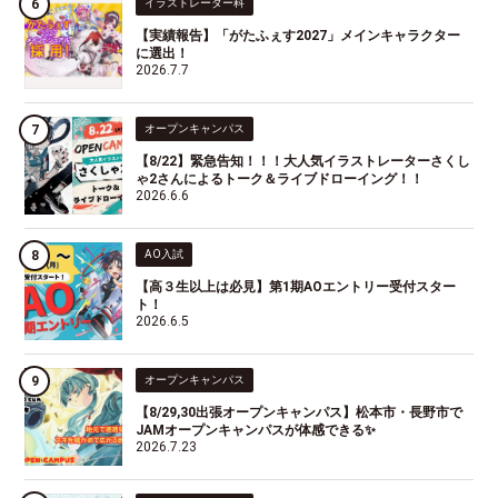
イラストレーター科
【実績報告】「がたふぇす2027」メインキャラクター
に選出！
2026.7.7
オープンキャンパス
【8/22】緊急告知！！！大人気イラストレーターさくし
ゃ2さんによるトーク＆ライブドローイング！！
2026.6.6
AO入試
【高３生以上は必見】第1期AOエントリー受付スター
ト！
2026.6.5
オープンキャンパス
【8/29,30出張オープンキャンパス】松本市・長野市で
JAMオープンキャンパスが体感できる✨
2026.7.23