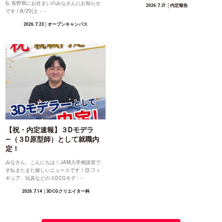
🙋 長野県にお住まいのみなさんにお知らせ
2026.7.21
│内定報告
です！8/29(土 ･･･
2026.7.23
│オープンキャンパス
【祝・内定速報】３Dモデラ
―（３D原型師）として就職内
定！
みなさん、こんにちは！JAM入学相談室で
す🙋またまた嬉しいニュースです！😊 フィ
ギュア、玩具などの３DCGモデ ･･･
2026.7.14
│3DCGクリエイター科