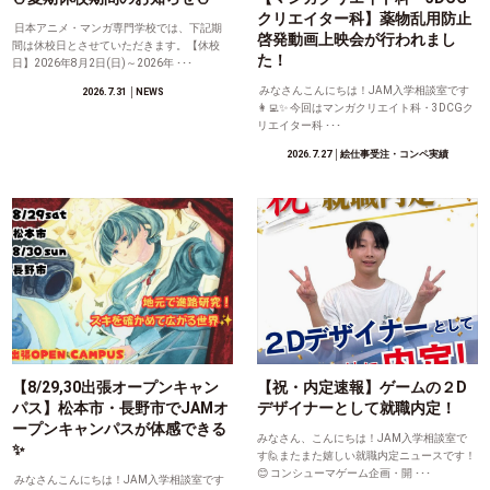
クリエイター科】薬物乱用防止
日本アニメ・マンガ専門学校では、下記期
啓発動画上映会が行われまし
間は休校日とさせていただきます。【休校
た！
日】2026年8月2日(日)～2026年 ･･･
みなさんこんにちは！JAM入学相談室です
2026.7.31
│NEWS
👩‍💻✨ 今回はマンガクリエイト科・3DCGク
リエイター科 ･･･
2026.7.27
│絵仕事受注・コンペ実績
【8/29,30出張オープンキャン
【祝・内定速報】ゲームの２D
パス】松本市・長野市でJAMオ
デザイナーとして就職内定！
ープンキャンパスが体感できる
みなさん、こんにちは！JAM入学相談室で
✨
す🙋またまた嬉しい就職内定ニュースです！
😊 コンシューマゲーム企画・開 ･･･
みなさんこんにちは！JAM入学相談室です