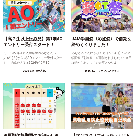
【高３生以上は必見】第1期AO
JAM学園祭《彩虹祭》で前期を
エントリー受付スタート！
締めくくりました！
＼ 2027年４月入学希望のみなさんへ
みなさんこんにちは！先日7/26(日)にJAM
／ 6/1(月)からⅠ期AOエントリー受付スター
学園祭「彩虹祭」が開催されました！✨当日
ト！Ⅰ期締め切りは2026年10月10 ･･･
は朝からあいにくの大雨となりま ･･･
2026.6.5
│AO入試
2026.8.7
│キャンパスライフ
🍧夏期休校期間のお知らせ🍧
【マンガクリエイト科・3DCG