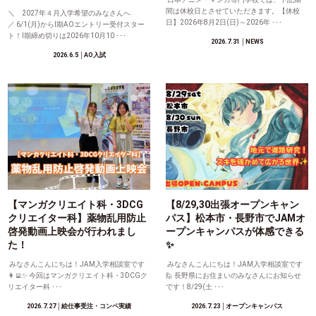
間は休校日とさせていただきます。【休校
＼ 2027年４月入学希望のみなさんへ
日】2026年8月2日(日)～2026年 ･･･
／ 6/1(月)からⅠ期AOエントリー受付スター
ト！Ⅰ期締め切りは2026年10月10 ･･･
2026.7.31
│NEWS
2026.6.5
│AO入試
【マンガクリエイト科・3DCG
【8/29,30出張オープンキャン
クリエイター科】薬物乱用防止
パス】松本市・長野市でJAMオ
啓発動画上映会が行われまし
ープンキャンパスが体感できる
た！
✨
みなさんこんにちは！JAM入学相談室です
みなさんこんにちは！JAM入学相談室です
👩‍💻✨ 今回はマンガクリエイト科・3DCGク
🙋 長野県にお住まいのみなさんにお知らせ
リエイター科 ･･･
です！8/29(土 ･･･
2026.7.27
│絵仕事受注・コンペ実績
2026.7.23
│オープンキャンパス