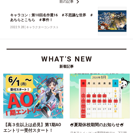
前の記事
キャラコン：第10回名作選16 ＃不思議な世界 ＃
あちらとこちら ＃事件！
2022.9.28
│
キャラクターコンテスト
WHAT'S NEW
新着記事
【高３生以上は必見】第1期AO
🍧夏期休校期間のお知らせ🍧
エントリー受付スタート！
日本アニメ・マンガ専門学校では、下記期