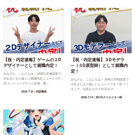
【祝・内定速報】ゲームの２D
【祝・内定速報】３Dモデラ
デザイナーとして就職内定！
―（３D原型師）として就職内
定！
みなさん、こんにちは！JAM入学相談室で
す🙋またまた嬉しい就職内定ニュースです！
みなさん、こんにちは！JAM入学相談室で
😊 コンシューマゲーム企画・開 ･･･
す🙋またまた嬉しいニュースです！😊 フィ
ギュア、玩具などの３DCGモデ ･･･
2026.7.21
│内定報告
2026.7.14
│3DCGクリエイター科