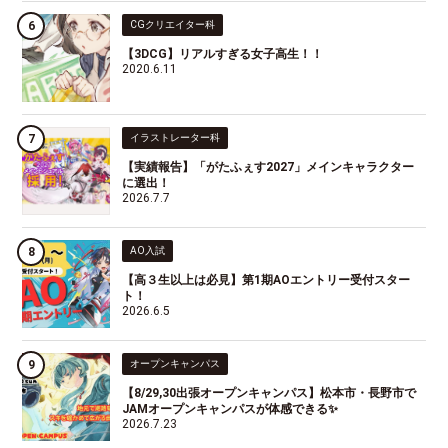
CGクリエイター科
【3DCG】リアルすぎる女子高生！！
2020.6.11
イラストレーター科
【実績報告】「がたふぇす2027」メインキャラクター
に選出！
2026.7.7
AO入試
【高３生以上は必見】第1期AOエントリー受付スター
ト！
2026.6.5
オープンキャンパス
【8/29,30出張オープンキャンパス】松本市・長野市で
JAMオープンキャンパスが体感できる✨
2026.7.23