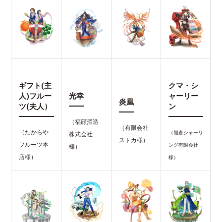
ギフト(主
クマ・シ
人)フルー
光幸
ャーリー
炎凰
ツ(夫人）
ン
（福顔酒造
（有限会社
（たからや
（熊倉シャーリ
株式会社
ストカ様）
フルーツ本
ング有限会社
様）
店様）
様）