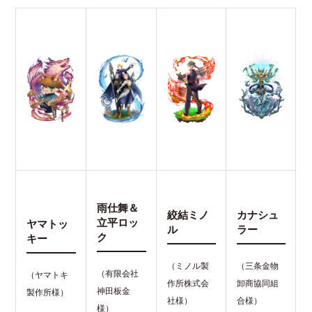
雨仕舞＆
絞結ミノ
カナシュ
立平ロッ
ヤマトッ
ル
ラー
ク
キー
（ミノル製
（三条金物
（有限会社
（ヤマトキ
作所株式会
卸商協同組
神田板金
製作所様）
社様）
合様）
様）