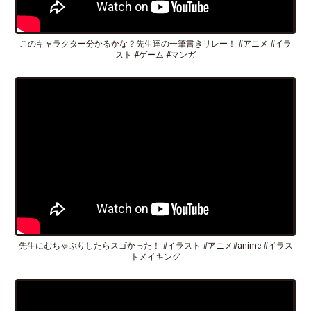
このキャラクター分かるかな？先生達の一筆書きリレー！ #アニメ #イラ
スト #ゲーム #マンガ
先生にむちゃぶりしたらスゴかった！ #イラスト #アニメ#anime #イラス
トメイキング