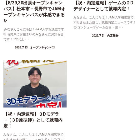
【8/29,30出張オープンキャン
【祝・内定速報】ゲームの２D
パス】松本市・長野市でJAMオ
デザイナーとして就職内定！
ープンキャンパスが体感できる
みなさん、こんにちは！JAM入学相談室で
✨
す🙋またまた嬉しい就職内定ニュースです！
😊 コンシューマゲーム企画・開 ･･･
みなさんこんにちは！JAM入学相談室です
🙋 長野県にお住まいのみなさんにお知らせ
2026.7.21
│内定報告
です！8/29(土 ･･･
2026.7.23
│オープンキャンパス
【祝・内定速報】３Dモデラ
―（３D原型師）として就職内
定！
みなさん、こんにちは！JAM入学相談室で
す🙋またまた嬉しいニュースです！😊 フィ