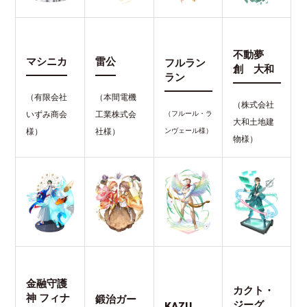
不動夢
マシニカ
雷公
フルラン
創 大和
ラン
（有限会社
（本間電機
（株式会社
いずみ商会
工業株式会
（フルール・ラ
大和土地建
様）
社様）
ンヴェール様）
物様）
金融守護
カクト・
神 フィナ
鍛治ガー
ジーグ
KAZU.