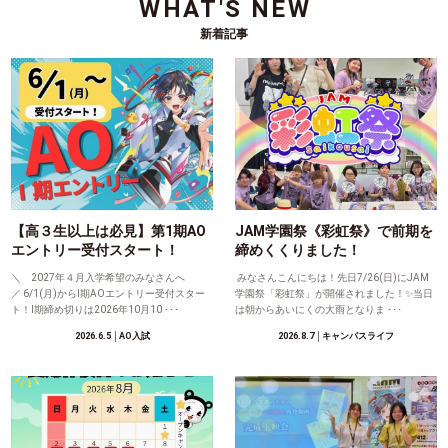
WHAT'S NEW
新着記事
【高３生以上は必見】第1期AO
JAM学園祭《彩虹祭》で前期を
エントリー受付スタート！
締めくくりました！
＼ 2027年４月入学希望のみなさんへ
みなさんこんにちは！先日7/26(日)にJAM
／ 6/1(月)からⅠ期AOエントリー受付スター
学園祭「彩虹祭」が開催されました！✨当日
ト！Ⅰ期締め切りは2026年10月10 ･･･
は朝からあいにくの大雨となりま ･･･
2026.6.5
│AO入試
2026.8.7
│キャンパスライフ