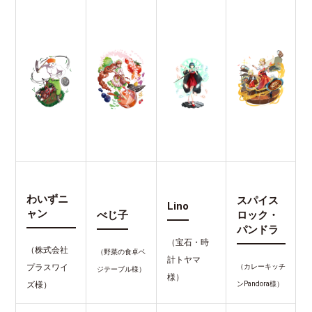
わいずニ
スパイス
Lino
ャン
べじ子
ロック・
パンドラ
（宝石・時
（株式会社
（野菜の食卓ベ
計トヤマ
プラスワイ
（カレーキッチ
ジテーブル様）
様）
ズ様）
ンPandora様）