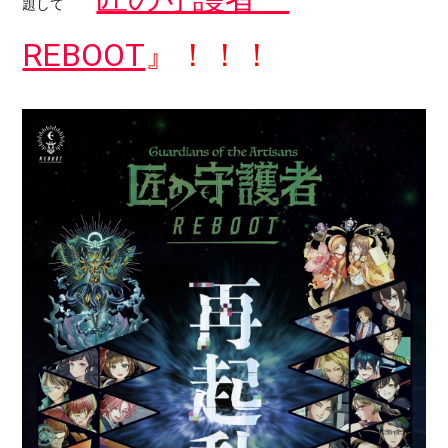
題して
REBOOT
』！！！