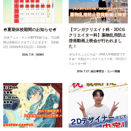
🍧夏期休校期間のお知らせ🍧
【マンガクリエイト科・3DCG
クリエイター科】薬物乱用防止
日本アニメ・マンガ専門学校では、下記期
啓発動画上映会が行われまし
間は休校日とさせていただきます。【休校
た！
日】2026年8月2日(日)～2026年 ･･･
みなさんこんにちは！JAM入学相談室です
2026.7.31
│NEWS
👩‍💻✨ 今回はマンガクリエイト科・3DCGク
リエイター科 ･･･
2026.7.27
│絵仕事受注・コンペ実績