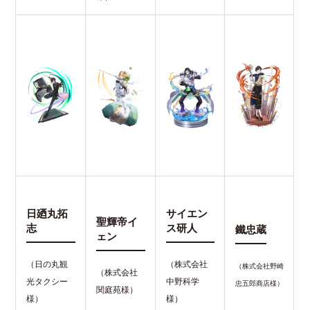
日廼丸拓
サイエン
聖輝帝イ
志
ス研人
鐵忠蔵
ェン
（日の丸観
（株式会社
（株式会社野崎
（株式会社
光タクシー
中野科学
忠五郎商店様）
関庭苑様）
様）
様）