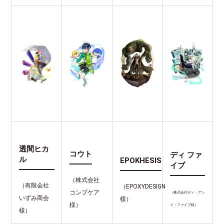
透間ヒカ
コウト
ディ ファ
ル
EPOKHESIS
イブ
（株式会社
（有限会社
（EPOXYDESIGN
コンプケア
（株式会社ディ・アン
いずみ商会
様）
様）
ド・ファイブ様）
様）