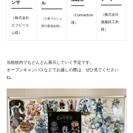
ンサ
ル
（株式会社
（Connection
（株式会社
（三条マルシェ
後藤鉄工所
様）
エフピーエ
実行委員会様）
様）
ム様）
当校校内でもどんどん展示していく予定です。
オープンキャンパスなどでお越しの際は、ぜひ見てください
ね。