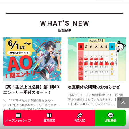
WHAT'S NEW
新着記事
【高３生以上は必見】第1期AO
🍧夏期休校期間のお知らせ🍧
エントリー受付スタート！
日本アニメ・マンガ専門学校では、下記期
間は休校日とさせていただきます。【休校
＼ 2027年４月入学希望のみなさんへ
日】2026年8月2日(日)～2026年 ･･･
／ 6/1(月)からⅠ期AOエントリー受付スター
ト！Ⅰ期締め切りは2026年10月10 ･･･
2026.7.31
│NEWS
2026.6.5
│AO入試
オープンキャンパス
資料請求
AO入試
LINE登録