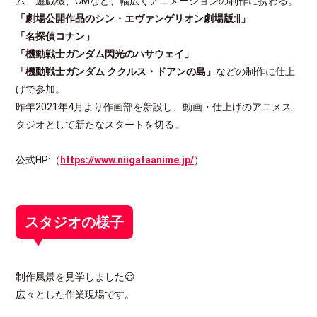
ム、遊戯機、CMなど、幅広くアニメーションの制作に携わる。
「劇場公開作品のシン・エヴァンゲリオン劇場版:||」
「名探偵コナン」
「機動戦士ガンダム閃光のハサウェイ」
「機動戦士ガンダム ククルス・ドアンの島」
などの制作に仕上
げで参加。
昨年2021年4月より作画部を新設し、動画・仕上げのアニメス
タジオとして新たなスタートを切る。
公式HP:（
https://www.niigataanime.jp/
）
スタジオの様子
制作風景を見学しました😃
広々とした作業現場です。