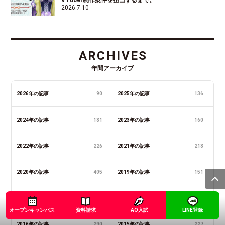
VTuber制作案件を担当するまで。
2026.7.10
ARCHIVES
年間アーカイブ
2026年の記事
90
2025年の記事
136
2024年の記事
181
2023年の記事
160
2022年の記事
226
2021年の記事
218
2020年の記事
405
2019年の記事
151
2018年の記事
305
2017年の記事
226
オープンキャンパス
資料請求
AO入試
LINE登録
2016年の記事
290
2015年の記事
227