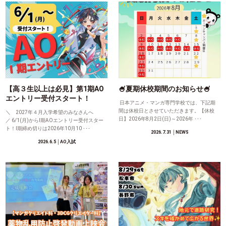
【高３生以上は必見】第1期AO
🍧夏期休校期間のお知らせ🍧
エントリー受付スタート！
日本アニメ・マンガ専門学校では、下記期
間は休校日とさせていただきます。【休校
＼ 2027年４月入学希望のみなさんへ
日】2026年8月2日(日)～2026年 ･･･
／ 6/1(月)からⅠ期AOエントリー受付スター
ト！Ⅰ期締め切りは2026年10月10 ･･･
2026.7.31
│NEWS
2026.6.5
│AO入試