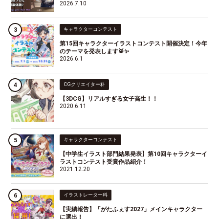
2026.7.10
キャラクターコンテスト
第15回キャラクターイラストコンテスト開催決定！今年
のテーマを発表します🥁✨
2026.6.1
CGクリエイター科
【3DCG】リアルすぎる女子高生！！
2020.6.11
キャラクターコンテスト
【中学生イラスト部門結果発表】第10回キャラクターイ
ラストコンテスト受賞作品紹介！
2021.12.20
イラストレーター科
【実績報告】「がたふぇす2027」メインキャラクター
に選出！