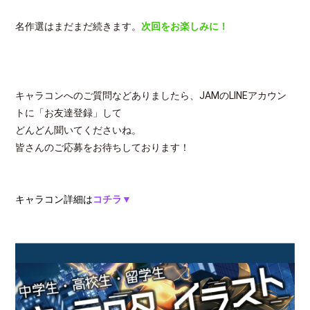
名作選はまだまだ続きます。
次回をお楽しみに！
キャラコンへのご質問などありましたら、JAMのLINEアカウン
トに「お友達登録」して
どんどん聞いてくださいね。
皆さんのご応募をお待ちしております！
キャラコン詳細は
コチラ▼