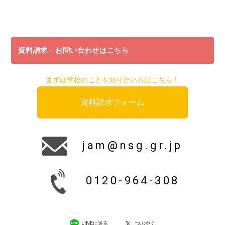
資料請求・お問い合わせはこちら
まずは学校のことを知りたい方はこちら！
資料請求フォーム
jam@nsg.gr.jp
0120-964-308
LINEに送る
つぶやく