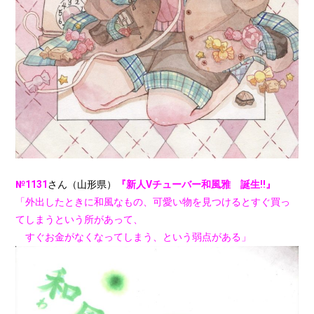
№1131
さん（山形県）
『新人Vチューバー和風雅 誕生!!』
「外出したときに和風なもの、可愛い物を見つけるとすぐ買っ
てしまうという所があって、
すぐお金がなくなってしまう、という弱点がある」