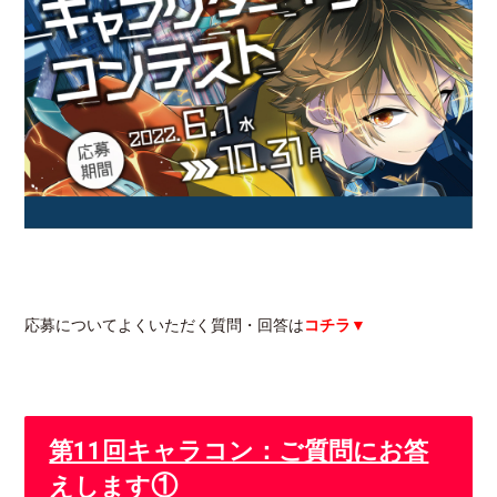
応募についてよくいただく質問・回答は
コチラ▼
第11回キャラコン：ご質問にお答
①
えします