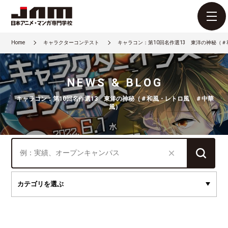
Home
キャラクターコンテスト
キャラコン：第10回名作選13 東洋の神秘（
NEWS & BLOG
キャラコン：第10回名作選13 東洋の神秘（＃和風・レトロ風 ＃中華
風）