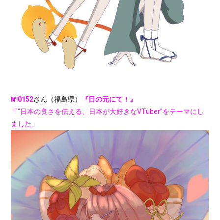
№0152
さん（福島県）
『日の元にて！』
「“日本の良さを伝える、日本が大好きなVTuber”をテーマにし
ました」