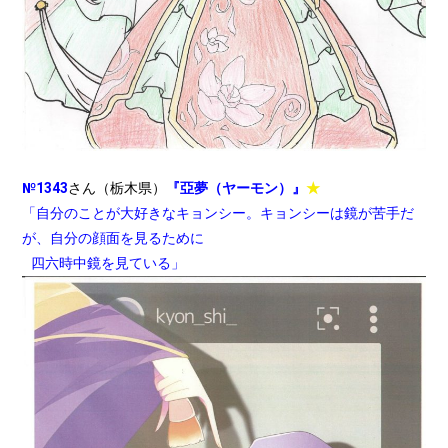
№1343
さん（栃木県）
『亞夢（ヤーモン）』
★
「自分のことが大好きなキョンシー。キョンシーは鏡が苦手だ
が、自分の顔面を見るために
四六時中鏡を見ている」