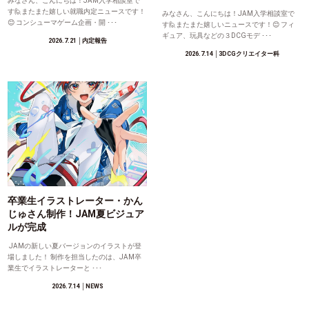
みなさん、こんにちは！JAM入学相談室で
す🙋またまた嬉しい就職内定ニュースです！
みなさん、こんにちは！JAM入学相談室で
😊 コンシューマゲーム企画・開 ･･･
す🙋またまた嬉しいニュースです！😊 フィ
ギュア、玩具などの３DCGモデ ･･･
2026.7.21
│内定報告
2026.7.14
│3DCGクリエイター科
卒業生イラストレーター・かん
じゅさん制作！JAM夏ビジュア
ルが完成
JAMの新しい夏バージョンのイラストが登
場しました！ 制作を担当したのは、JAM卒
業生でイラストレーターと ･･･
2026.7.14
│NEWS