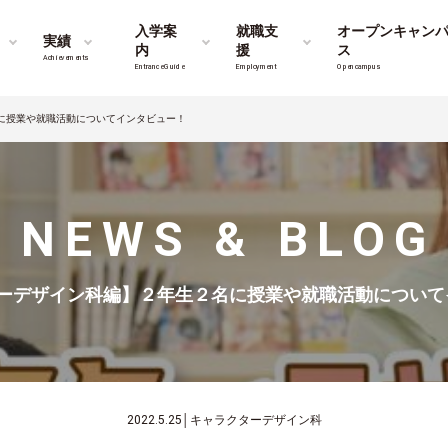
入学案
就職支
オープンキャン
実績
内
援
ス
Achievements
Entrance Guide
Employment
Opencampus
に授業や就職活動についてインタビュー！
NEWS & BLOG
ーデザイン科編】２年生２名に授業や就職活動について
2022.5.25
│
キャラクターデザイン科