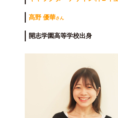
髙野 優華
さん
開志学園高等学校出身