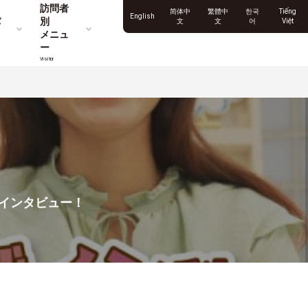
訪問者
简体中
繁體中
한국
Tiếng
English
パ
別
文
文
어
Việt
メニュ
ー
Visitor
インタビュー！