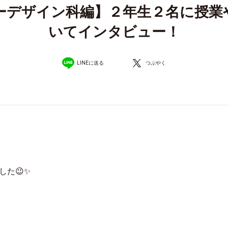
ーデザイン科編】２年生２名に授業
いてインタビュー！
LINEに送る
つぶやく
た😉✨