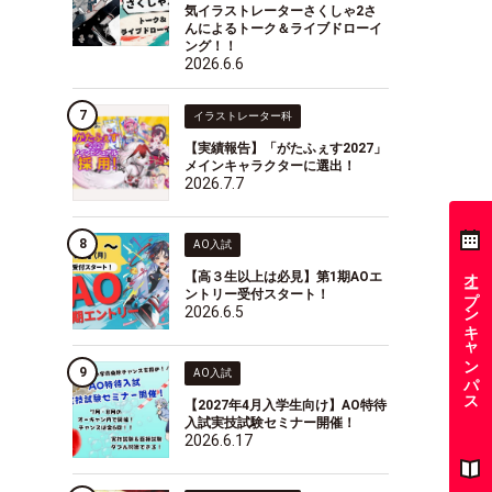
気イラストレーターさくしゃ2さ
んによるトーク＆ライブドローイ
ング！！
2026.6.6
イラストレーター科
【実績報告】「がたふぇす2027」
メインキャラクターに選出！
2026.7.7
AO入試
オープンキャンパス
【高３生以上は必見】第1期AOエ
ントリー受付スタート！
2026.6.5
AO入試
【2027年4月入学生向け】AO特待
入試実技試験セミナー開催！
2026.6.17