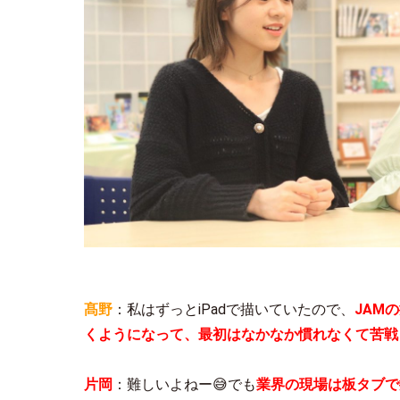
髙野
：私はずっとiPadで描いていたので、
JAM
くようになって、最初はなかなか慣れなくて苦戦
片岡
：難しいよねー😅でも
業界の現場は板タブで