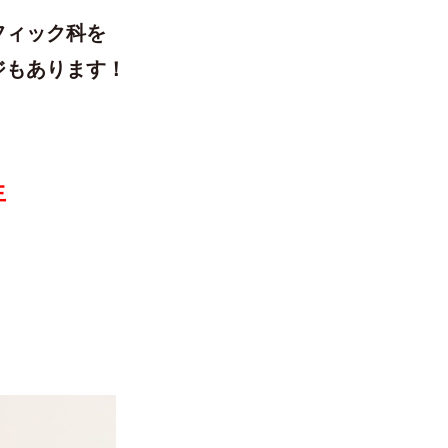
フィック科を
ジもあります！
生