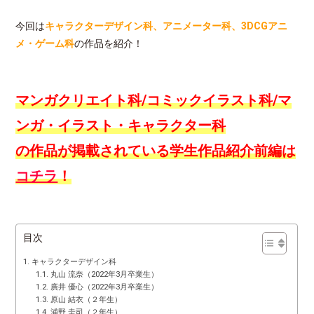
今回は
キャラクターデザイン科、アニメーター科、3DCGアニ
メ・ゲーム科
の作品を紹介！
マンガクリエイト科/コミックイラスト科/マ
ンガ・イラスト・キャラクター科
の作品が掲載されている
学生作品紹介前編は
コチラ
！
目次
キャラクターデザイン科
丸山 流奈（2022年3月卒業生）
廣井 優心（2022年3月卒業生）
原山 結衣（２年生）
浦野 圭司（２年生）