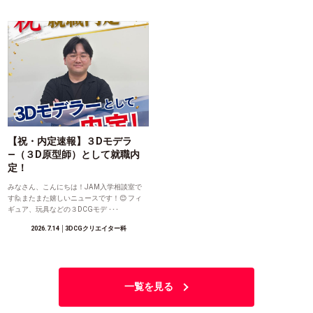
【祝・内定速報】３Dモデラ
―（３D原型師）として就職内
定！
みなさん、こんにちは！JAM入学相談室で
す🙋またまた嬉しいニュースです！😊 フィ
ギュア、玩具などの３DCGモデ ･･･
2026.7.14
│3DCGクリエイター科
一覧を見る