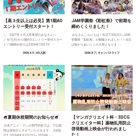
【高３生以上は必見】第1期AO
JAM学園祭《彩虹祭》で前期を
エントリー受付スタート！
締めくくりました！
＼ 2027年４月入学希望のみなさんへ
みなさんこんにちは！先日7/26(日)にJAM
／ 6/1(月)からⅠ期AOエントリー受付スター
学園祭「彩虹祭」が開催されました！✨当日
ト！Ⅰ期締め切りは2026年10月10 ･･･
は朝からあいにくの大雨となりま ･･･
2026.6.5
│AO入試
2026.8.7
│キャンパスライフ
🍧夏期休校期間のお知らせ🍧
【マンガクリエイト科・3DCG
クリエイター科】薬物乱用防止
日本アニメ・マンガ専門学校では、下記期
啓発動画上映会が行われまし
間は休校日とさせていただきます。【休校
た！
日】2026年8月2日(日)～2026年 ･･･