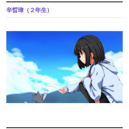
辛晢瑋（２年生）