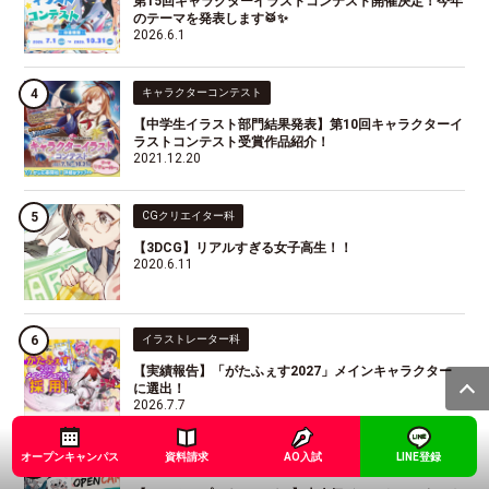
第15回キャラクターイラストコンテスト開催決定！今年
のテーマを発表します🥁✨
2026.6.1
キャラクターコンテスト
【中学生イラスト部門結果発表】第10回キャラクターイ
ラストコンテスト受賞作品紹介！
2021.12.20
CGクリエイター科
【3DCG】リアルすぎる女子高生！！
2020.6.11
イラストレーター科
【実績報告】「がたふぇす2027」メインキャラクター
に選出！
2026.7.7
オープンキャンパス
資料請求
AO入試
LINE登録
オープンキャンパス