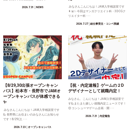
みなさんこんにちは！JAM入学相談室です
2026.7.31
│NEWS
👩‍💻✨ 今回はマンガクリエイト科・3DCGク
リエイター科 ･･･
2026.7.27
│絵仕事受注・コンペ実績
【8/29,30出張オープンキャン
【祝・内定速報】ゲームの２D
パス】松本市・長野市でJAMオ
デザイナーとして就職内定！
ープンキャンパスが体感できる
みなさん、こんにちは！JAM入学相談室で
✨
す🙋またまた嬉しい就職内定ニュースです！
😊 コンシューマゲーム企画・開 ･･･
みなさんこんにちは！JAM入学相談室です
🙋 長野県にお住まいのみなさんにお知らせ
2026.7.21
│内定報告
です！8/29(土 ･･･
2026.7.23
│オープンキャンパス