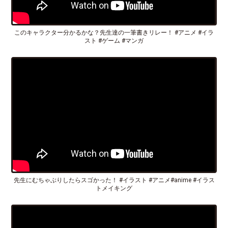
このキャラクター分かるかな？先生達の一筆書きリレー！ #アニメ #イラ
スト #ゲーム #マンガ
先生にむちゃぶりしたらスゴかった！ #イラスト #アニメ#anime #イラス
トメイキング