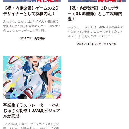
【祝・内定速報】ゲームの２D
【祝・内定速報】３Dモデラ
デザイナーとして就職内定！
―（３D原型師）として就職内
定！
みなさん、こんにちは！JAM入学相談室で
す🙋またまた嬉しい就職内定ニュースです！
みなさん、こんにちは！JAM入学相談室で
😊 コンシューマゲーム企画・開 ･･･
す🙋またまた嬉しいニュースです！😊 フィ
ギュア、玩具などの３DCGモデ ･･･
2026.7.21
│内定報告
2026.7.14
│3DCGクリエイター科
卒業生イラストレーター・かん
じゅさん制作！JAM夏ビジュア
ルが完成
JAMの新しい夏バージョンのイラストが登
場しました！ 制作を担当したのは、JAM卒