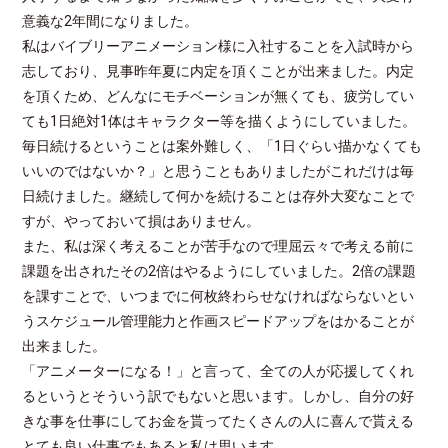
意義な2年間になりました。
私はバイブリーアニメーション様に入社することを入試時から
志しており、見事昨年夏に内定を頂くことが出来ました。内定
を頂くため、どんなにモチベーションが無くても、疲労してい
ても1日絶対1体はキャラクター等を描くようにしていました。
毎日続けるということは案外難しく、「1日ぐらい描かなくても
いいのではないか？」と思うこともありましたがこれだけは毎
日続けました。継続して何かを続けることは存外大変なことで
すが、やっておいて損はありません。
また、私は深く考えることが苦手なので理屈云々で考える前に
課題を出されたその2倍はやるようにしていました。2倍の課題
を課すことで、いつまでに何枚終わらせなければならないとい
うスケジュール管理能力と作画スピードアップをはかることが
出来ました。
「アニメーターになる！」と言って、全ての人が応援してくれ
るというとそういう訳でもないと思います。しかし、自分の好
きな事を仕事にしてお金を貰ってたくさんの人に喜んで貰える
とても良い仕事でもあると私は思います。