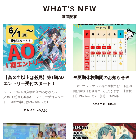
WHAT'S NEW
新着記事
【高３生以上は必見】第1期AO
🍧夏期休校期間のお知らせ🍧
エントリー受付スタート！
日本アニメ・マンガ専門学校では、下記期
間は休校日とさせていただきます。【休校
＼ 2027年４月入学希望のみなさんへ
日】2026年8月2日(日)～2026年 ･･･
／ 6/1(月)からⅠ期AOエントリー受付スター
ト！Ⅰ期締め切りは2026年10月10 ･･･
2026.7.31
│NEWS
2026.6.5
│AO入試