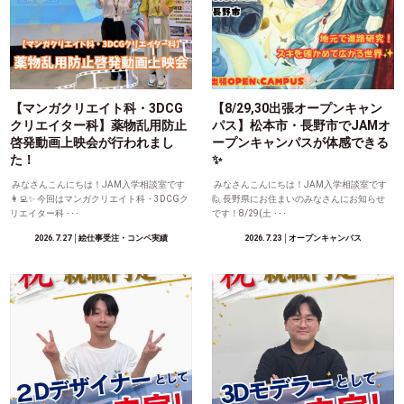
【マンガクリエイト科・3DCG
【8/29,30出張オープンキャン
クリエイター科】薬物乱用防止
パス】松本市・長野市でJAMオ
啓発動画上映会が行われまし
ープンキャンパスが体感できる
た！
✨
みなさんこんにちは！JAM入学相談室です
みなさんこんにちは！JAM入学相談室です
👩‍💻✨ 今回はマンガクリエイト科・3DCGク
🙋 長野県にお住まいのみなさんにお知らせ
リエイター科 ･･･
です！8/29(土 ･･･
2026.7.27
│絵仕事受注・コンペ実績
2026.7.23
│オープンキャンパス