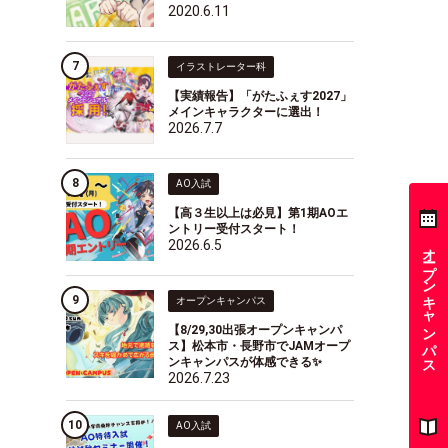
2020.6.11
イラストレーター科
【実績報告】「がたふぇす2027」
メインキャラクターに選出！
2026.7.7
AO入試
【高３生以上は必見】第1期AOエ
ントリー受付スタート！
2026.6.5
オープンキャンパス
オープンキャンパス
【8/29,30出張オープンキャンパ
ス】松本市・長野市でJAMオープ
ンキャンパスが体感できる✨
2026.7.23
AO入試