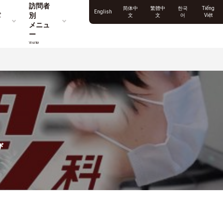
訪問者
简体中
繁體中
한국
Tiếng
English
パ
別
文
文
어
Việt
メニュ
ー
Visitor
び