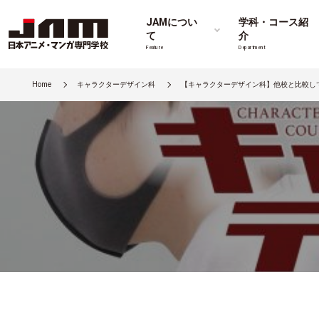
JAMについ
学科・コース紹
て
介
Feature
Department
Home
キャラクターデザイン科
【キャラクターデザイン科】他校と比較し