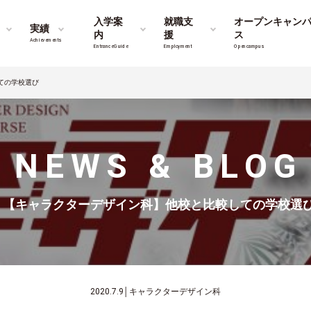
入学案
就職支
オープンキャン
実績
内
援
ス
Achievements
Entrance Guide
Employment
Opencampus
ての学校選び
NEWS & BLOG
【キャラクターデザイン科】他校と比較しての学校選
2020.7.9
│
キャラクターデザイン科