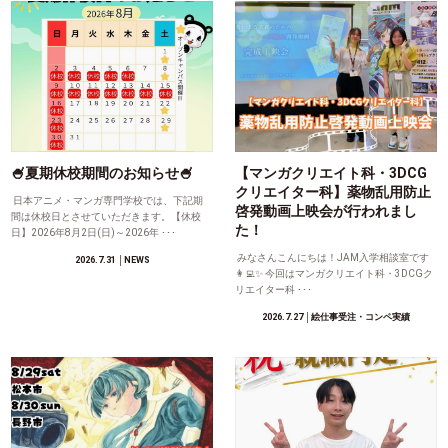
🍧夏期休校期間のお知らせ🍧
【マンガクリエイト科・3DCG
クリエイター科】薬物乱用防止
日本アニメ・マンガ専門学校では、下記期
啓発動画上映会が行われまし
間は休校日とさせていただきます。【休校
た！
日】2026年8月2日(日)～2026年 ･･･
みなさんこんにちは！JAM入学相談室です
2026.7.31
│NEWS
👩‍💻✨ 今回はマンガクリエイト科・3DCGク
リエイター科 ･･･
2026.7.27
│絵仕事受注・コンペ実績