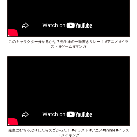
このキャラクター分かるかな？先生達の一筆書きリレー！ #アニメ #イラ
スト #ゲーム #マンガ
先生にむちゃぶりしたらスゴかった！ #イラスト #アニメ#anime #イラス
トメイキング