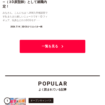
―（３D原型師）として就職内
定！
みなさん、こんにちは！JAM入学相談室で
す🙋またまた嬉しいニュースです！😊 フィ
ギュア、玩具などの３DCGモデ ･･･
2026.7.14
│3DCGクリエイター科
一覧を見る
POPULAR
よく読まれている記事
オープンキャンパス