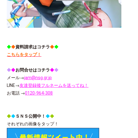
◆
◆
資料請求はコチラ
◆
◆
こちらをタップ！
◆
◆
お問合せはコチラ
◆
◆
メール→
jam@nsg.gr.jp
LINE→
友達登録後フルネームを送ってね！
お電話 →
0120-964-308
◆
◆
ＳＮＳ公開中！
◆
◆
それぞれの画像をタップ！