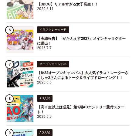
【3DCG】リアルすぎる女子高生！！
2020.6.11
イラストレーター科
【実績報告】「がたふぇす2027」メインキャラクター
に選出！
2026.7.7
オープンキャンパス
【8/22オープンキャンパス】大人気イラストレーターさ
くしゃ2さんによるトーク＆ライブドローイング！！
2026.6.6
AO入試
【高３生以上は必見】第1期AOエントリー受付スター
ト！
2026.6.5
AO入試