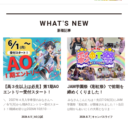
WHAT'S NEW
新着記事
【高３生以上は必見】第1期AO
JAM学園祭《彩虹祭》で前期を
エントリー受付スタート！
締めくくりました！
＼ 2027年４月入学希望のみなさんへ
みなさんこんにちは！先日7/26(日)にJAM
／ 6/1(月)からⅠ期AOエントリー受付スター
学園祭「彩虹祭」が開催されました！✨当日
ト！Ⅰ期締め切りは2026年10月10 ･･･
は朝からあいにくの大雨となりま ･･･
2026.6.5
│AO入試
2026.8.7
│キャンパスライフ