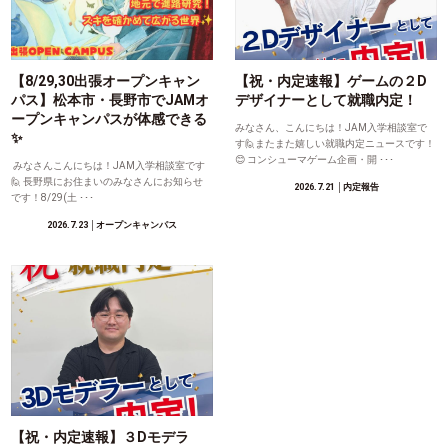
【8/29,30出張オープンキャン
【祝・内定速報】ゲームの２D
パス】松本市・長野市でJAMオ
デザイナーとして就職内定！
ープンキャンパスが体感できる
みなさん、こんにちは！JAM入学相談室で
✨
す🙋またまた嬉しい就職内定ニュースです！
😊 コンシューマゲーム企画・開 ･･･
みなさんこんにちは！JAM入学相談室です
🙋 長野県にお住まいのみなさんにお知らせ
2026.7.21
│内定報告
です！8/29(土 ･･･
2026.7.23
│オープンキャンパス
【祝・内定速報】３Dモデラ