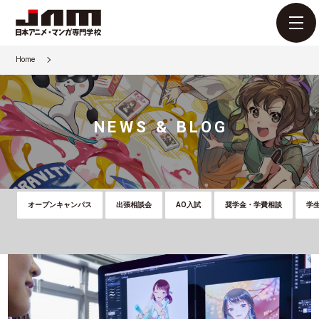
Home
NEWS & BLOG
オープンキャンパス
出張相談会
AO入試
奨学金・学費相談
学