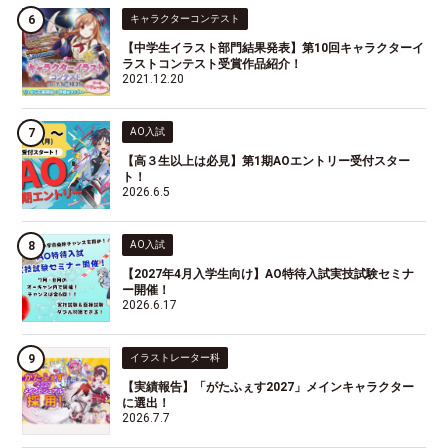
キャラクターコンテスト
【中学生イラスト部門結果発表】第10回キャラクターイ
ラストコンテスト受賞作品紹介！
2021.12.20
AO入試
【高３生以上は必見】第1期AOエントリー受付スター
ト！
2026.6.5
AO入試
【2027年4月入学生向け】AO特待入試実技試験セミナ
ー開催！
2026.6.17
イラストレーター科
【実績報告】「がたふぇす2027」メインキャラクター
に選出！
2026.7.7