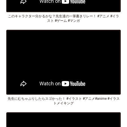
このキャラクター分かるかな？先生達の一筆書きリレー！ #アニメ #イラ
スト #ゲーム #マンガ
先生にむちゃぶりしたらスゴかった！ #イラスト #アニメ#anime #イラス
トメイキング