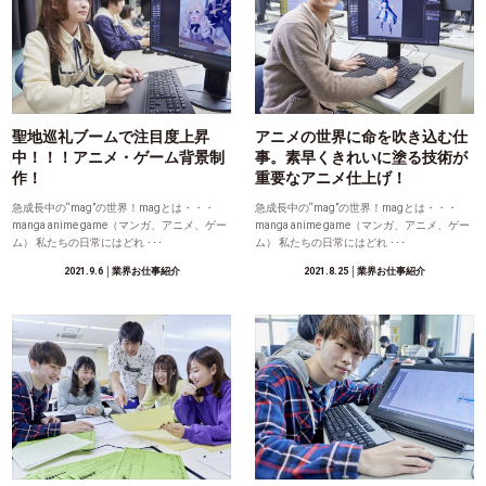
聖地巡礼ブームで注目度上昇
アニメの世界に命を吹き込む仕
中！！！アニメ・ゲーム背景制
事。素早くきれいに塗る技術が
作！
重要なアニメ仕上げ！
急成長中の“mag”の世界！magとは・・・
急成長中の“mag”の世界！magとは・・・
manga anime game（マンガ、アニメ、ゲー
manga anime game（マンガ、アニメ、ゲー
ム） 私たちの日常にはどれ ･･･
ム） 私たちの日常にはどれ ･･･
2021.9.6
│業界お仕事紹介
2021.8.25
│業界お仕事紹介