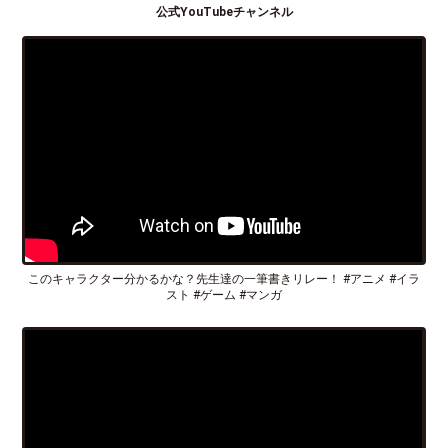
公式YouTubeチャンネル
このキャラクター分かるかな？先生達の一筆書きリレー！ #アニメ #イラ
スト #ゲーム #マンガ