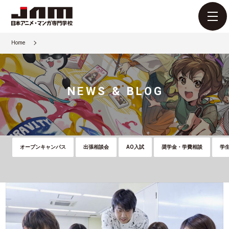
Home
NEWS & BLOG
オープンキャンパス
出張相談会
AO入試
奨学金・学費相談
学