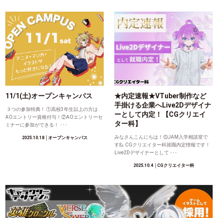
11/1(土)オープンキャンパス
★内定速報★VTuber制作など
手掛ける企業へLive2Dデザイナ
３つの参加特典！ ①高校3年生以上の方は
ーとして内定！【CGクリエイ
AOエントリー資格付与！②AOエントリーセ
ター科】
ミナーに参加ができる！ ･･･
みなさんこんにちは！😊JAM入学相談室で
2025.10.18
│オープンキャンパス
す🙋 CGクリエイター科就職内定情報です！
Live2Dデザイナーとして ･･･
2025.10.4
│CGクリエイター科