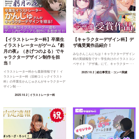
【イラストレーター科】卒業生
【キャラクターデザイン科】デ
イラストレーターがゲーム『虧
ザ魂受賞作品紹介！
月の夜』（きげつのよる）でキ
みなさんこんにちは！キャラクターデザイン
ャラクターデザイン制作を担
科の実績報告です✨ 学生向けのイラストコン
当！
ペサイト「デザ魂」にて、キャラクター ･･･
イラストレーター科から最新情報です！ イ
2025.10.2
│絵仕事受注・コンペ実績
ラストレーター科（旧称コミックイラスト
科）の卒業生かんじゅさんがキャラクターデ
ザイン制 ･･･
2025.10.2
│イラストレーター科