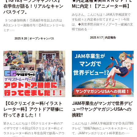
【10/18オープンキャンパス】
★内定速報★㈱ＭＡＨＯ ＦＩＬ
在学生が語る！リアルなキャン
Mに内定！【アニメーター科】
パスライフ。
みなさん、こんにちは！JAM入学相談室で
す🙋続々と内定者が出てますよー！✨今回
３つの参加特典！ ①高校3年生以上の方は
は、◆異世界黙示録マイノグーラ～破滅の文
AOエントリー資格付与！②AOエントリーセ
明で始める ･･･
ミナ ･･･
2025.9.17
│内定報告
2025.9.20
│オープンキャンパス
【CGクリエイター科/イラスト
JAM卒業生がマンガで世界デビ
レーター科】アウトドア研修に
ュー!?ヤングマガジンUSAへの
行ってきました！！
挑戦!!
皆さんこんにちは！CGクリエイター科のア
こんにちは！JAM入学相談室です😊 先日TBS
イザワです！今回はCGクリエイター科とイ
テレビ『情報7daysニュースキャスター』に
ラストレーター科の１年生合同で妙高へアウ
て、JAMマンガクリエイト科卒業生の ･･･