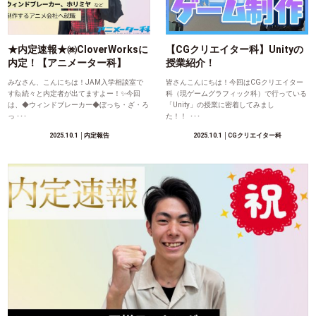
★内定速報★㈱CloverWorksに
【CGクリエイター科】Unityの
内定！【アニメーター科】
授業紹介！
みなさん、こんにちは！JAM入学相談室で
皆さんこんにちは！今回はCGクリエイター
す🙋続々と内定者が出てますよー！✨今回
科（現ゲームグラフィック科）で行っている
は、◆ウィンドブレーカー◆ぼっち・ざ・ろ
「Unity」の授業に密着してみまし
っ ･･･
た！！ ･･･
2025.10.1
│内定報告
2025.10.1
│CGクリエイター科