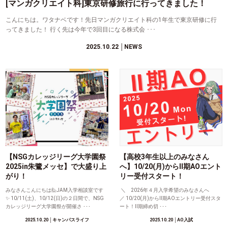
[マンガクリエイト科]東京研修旅行に行ってきました！
こんにちは。ワタナベです！先日マンガクリエイト科の1年生で東京研修に行
ってきました！ 行く先は今年で3回目になる株式会 ･･･
2025.10.22
│NEWS
【NSGカレッジリーグ大学園祭
【高校3年生以上のみなさん
2025in朱鷺メッセ】で大盛り上
へ】10/20(月)からⅡ期AOエント
がり！
リー受付スタート！
みなさんこんにちは🙋JAM入学相談室です
＼ 2026年４月入学希望のみなさんへ
✨ 10/11(土)、10/12(日)の２日間で、NSG
／ 10/20(月)からⅡ期AOエントリー受付スタ
カレッジリーグ大学園祭が開催さ ･･･
ート！Ⅱ期締め切 ･･･
2025.10.20
│キャンパスライフ
2025.10.20
│AO入試