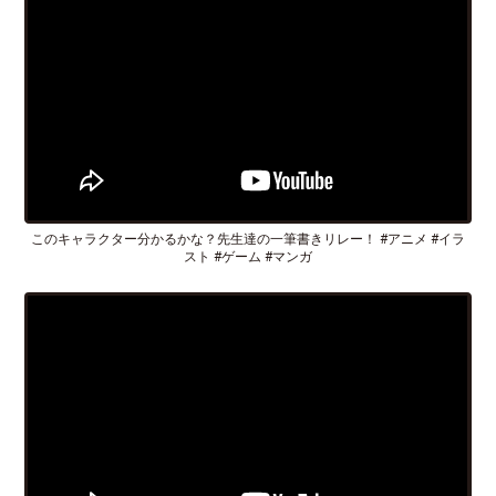
このキャラクター分かるかな？先生達の一筆書きリレー！ #アニメ #イラ
スト #ゲーム #マンガ