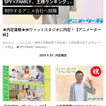
★内定速報★㈱ウィットスタジオに内定！【アニメーター
科】
みなさん、こんにちは！JAM入学相談室です🙋続々と内定者が出てますよー！
✨今回は、◆SPY×FAMILY Season3 ･･･
2025.9.25
│内定報告