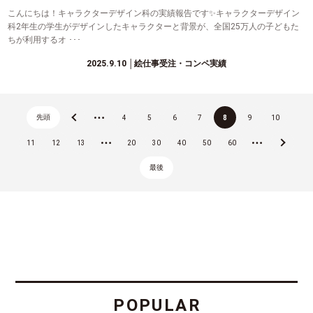
こんにちは！キャラクターデザイン科の実績報告です✨キャラクターデザイン
科2年生の学生がデザインしたキャラクターと背景が、全国25万人の子どもた
ちが利用するオ ･･･
2025.9.10
│絵仕事受注・コンペ実績
先頭
«
...
4
5
6
7
8
9
10
11
12
13
...
20
30
40
50
60
...
»
最後
POPULAR