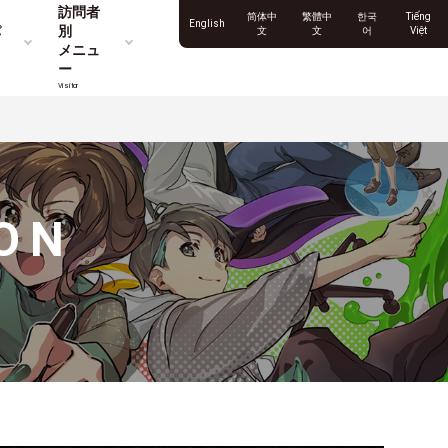
訪問者
简体中
繁體中
한국
Tiếng
English
パ
別
文
文
어
Việt
メニュ
ー
Visitor
ON