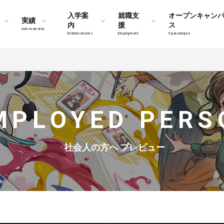
入学案
就職支
オープンキャン
実績
内
援
ス
Achievements
Entrance Guide
Employment
Opencampus
MPLOYED PERS
社会人の方へ プレビュー