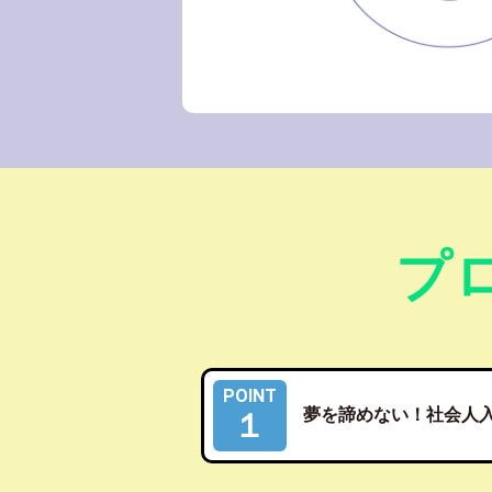
プ
POINT
夢を諦めない！社会人
１