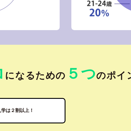
ロ
５つ
になるための
のポイ
入学は２割以上！