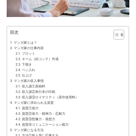
目次
マンガ家とは？
マンガ家の仕事内容
プロット
ネーム（絵コンテ）作成
下描き
ペン入れ
仕上げ
マンガ家の収入事情
収入源①原稿料
収入源②単行本の印税
収入源③ロイヤリティ（原作使用料）
マンガ家に求められる資質
資質①画力
資質②体力・精神力・忍耐力
資質③想像力・発想力
資質④コミュニケーション能力
マンガ家になる方法
方法①新人賞に応募する