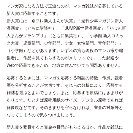
マンガ家になる方法で王道なのが、マンガ雑誌が公募している
新人賞に応募することです。
新人賞には「別フレ新人まんが大賞」「週刊少年マガジン新人
漫画賞」（ともに講談社）、「JUMP新世界漫画賞」「りぼん新
人まんがグランプリ」（ともに集英社）、「小学館 新人コミッ
ク大賞（児童部門、少年部門、少女・女性部門、青年部門）」
（小学館）などがあります。いずれの賞も現役のマンガ家や編
集者に、作品を見てもらえるのがメリットです。また郵送や
Webで応募できるため、地方に住んでいても問題ありません。
応募するときには、マンガを応募する雑誌の特徴、作風、読者
層を分析することが大切です。それらの分析により、応募する
雑誌を選ぶとよいでしょう。また、応募する原稿にはきまりが
あります。たとえば原稿用紙のサイズ、デジタル原稿であれば
解像度などです。そのきまりを守らなければ、審査の対象外と
なってしまうので気をつけましょう。
新人賞を受賞すると賞金や賞品がもらえるほか、作品が雑誌に