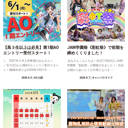
【高３生以上は必見】第1期AO
JAM学園祭《彩虹祭》で前期を
エントリー受付スタート！
締めくくりました！
＼ 2027年４月入学希望のみなさんへ
みなさんこんにちは！先日7/26(日)にJAM
／ 6/1(月)からⅠ期AOエントリー受付スター
学園祭「彩虹祭」が開催されました！✨当日
ト！Ⅰ期締め切りは2026年10月10 ･･･
は朝からあいにくの大雨となりま ･･･
2026.6.5
│AO入試
2026.8.7
│キャンパスライフ