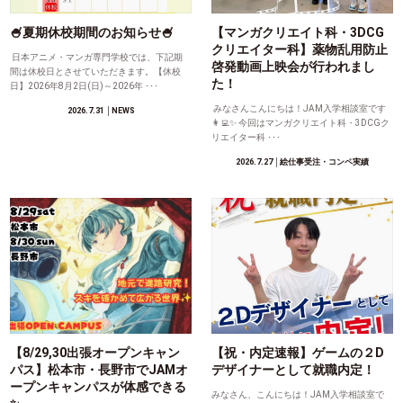
🍧夏期休校期間のお知らせ🍧
【マンガクリエイト科・3DCG
クリエイター科】薬物乱用防止
日本アニメ・マンガ専門学校では、下記期
啓発動画上映会が行われまし
間は休校日とさせていただきます。【休校
た！
日】2026年8月2日(日)～2026年 ･･･
みなさんこんにちは！JAM入学相談室です
2026.7.31
│NEWS
👩‍💻✨ 今回はマンガクリエイト科・3DCGク
リエイター科 ･･･
2026.7.27
│絵仕事受注・コンペ実績
【8/29,30出張オープンキャン
【祝・内定速報】ゲームの２D
パス】松本市・長野市でJAMオ
デザイナーとして就職内定！
ープンキャンパスが体感できる
みなさん、こんにちは！JAM入学相談室で