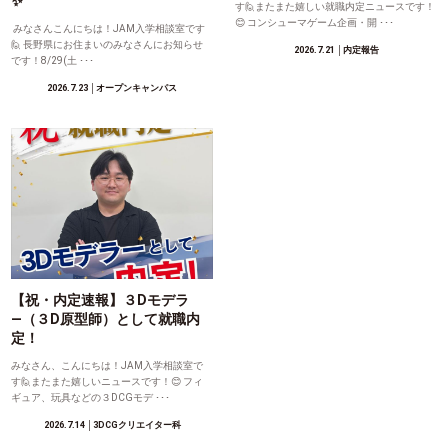
✨
す🙋またまた嬉しい就職内定ニュースです！
😊 コンシューマゲーム企画・開 ･･･
みなさんこんにちは！JAM入学相談室です
🙋 長野県にお住まいのみなさんにお知らせ
2026.7.21
│内定報告
です！8/29(土 ･･･
2026.7.23
│オープンキャンパス
【祝・内定速報】３Dモデラ
―（３D原型師）として就職内
定！
みなさん、こんにちは！JAM入学相談室で
す🙋またまた嬉しいニュースです！😊 フィ
ギュア、玩具などの３DCGモデ ･･･
2026.7.14
│3DCGクリエイター科