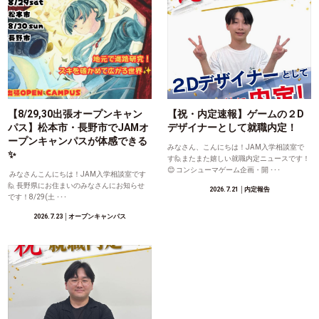
【8/29,30出張オープンキャン
【祝・内定速報】ゲームの２D
パス】松本市・長野市でJAMオ
デザイナーとして就職内定！
ープンキャンパスが体感できる
みなさん、こんにちは！JAM入学相談室で
✨
す🙋またまた嬉しい就職内定ニュースです！
😊 コンシューマゲーム企画・開 ･･･
みなさんこんにちは！JAM入学相談室です
🙋 長野県にお住まいのみなさんにお知らせ
2026.7.21
│内定報告
です！8/29(土 ･･･
2026.7.23
│オープンキャンパス