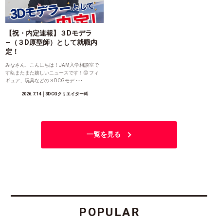
【祝・内定速報】３Dモデラ
―（３D原型師）として就職内
定！
みなさん、こんにちは！JAM入学相談室で
す🙋またまた嬉しいニュースです！😊 フィ
ギュア、玩具などの３DCGモデ ･･･
2026.7.14
│3DCGクリエイター科
一覧を見る
POPULAR