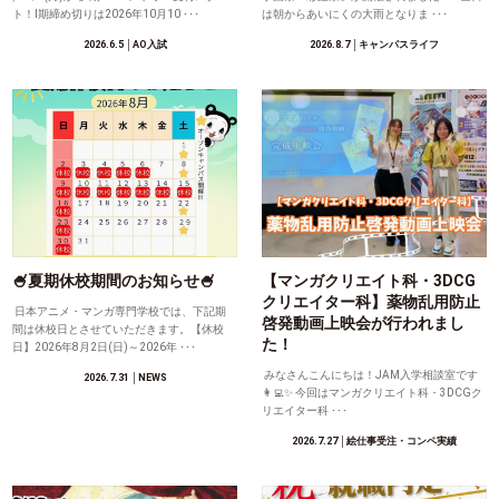
ト！Ⅰ期締め切りは2026年10月10 ･･･
は朝からあいにくの大雨となりま ･･･
2026.6.5
│AO入試
2026.8.7
│キャンパスライフ
🍧夏期休校期間のお知らせ🍧
【マンガクリエイト科・3DCG
クリエイター科】薬物乱用防止
日本アニメ・マンガ専門学校では、下記期
啓発動画上映会が行われまし
間は休校日とさせていただきます。【休校
た！
日】2026年8月2日(日)～2026年 ･･･
みなさんこんにちは！JAM入学相談室です
2026.7.31
│NEWS
👩‍💻✨ 今回はマンガクリエイト科・3DCGク
リエイター科 ･･･
2026.7.27
│絵仕事受注・コンペ実績