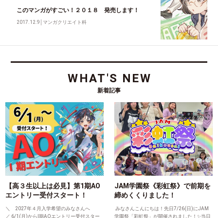
このマンガがすごい！２０１８ 発売します！
2017.12.9
│
マンガクリエイト科
WHAT'S NEW
新着記事
【高３生以上は必見】第1期AO
JAM学園祭《彩虹祭》で前期を
エントリー受付スタート！
締めくくりました！
＼ 2027年４月入学希望のみなさんへ
みなさんこんにちは！先日7/26(日)にJAM
／ 6/1(月)からⅠ期AOエントリー受付スター
学園祭「彩虹祭」が開催されました！✨当日