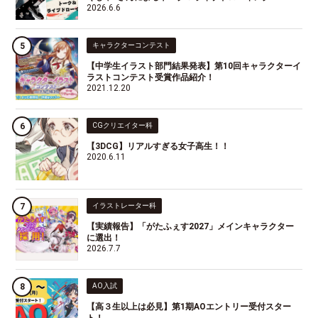
2026.6.6
キャラクターコンテスト
【中学生イラスト部門結果発表】第10回キャラクターイ
ラストコンテスト受賞作品紹介！
2021.12.20
CGクリエイター科
【3DCG】リアルすぎる女子高生！！
2020.6.11
イラストレーター科
【実績報告】「がたふぇす2027」メインキャラクター
に選出！
2026.7.7
AO入試
【高３生以上は必見】第1期AOエントリー受付スター
ト！