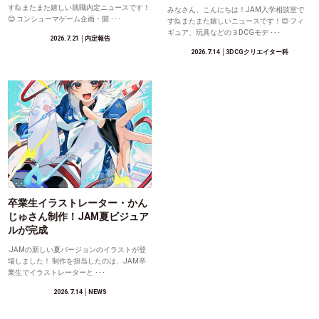
す🙋またまた嬉しい就職内定ニュースです！
みなさん、こんにちは！JAM入学相談室で
😊 コンシューマゲーム企画・開 ･･･
す🙋またまた嬉しいニュースです！😊 フィ
ギュア、玩具などの３DCGモデ ･･･
2026.7.21
│内定報告
2026.7.14
│3DCGクリエイター科
卒業生イラストレーター・かん
じゅさん制作！JAM夏ビジュア
ルが完成
JAMの新しい夏バージョンのイラストが登
場しました！ 制作を担当したのは、JAM卒
業生でイラストレーターと ･･･
2026.7.14
│NEWS