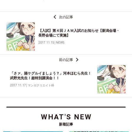
次の記事
【入試】第４回ＪＡＭ入試のお知らせ【新潟会場・
長野会場にて実施】
2017.11.15
│
NEWS
前の記事
「さァ、賭ケグルイましょう？」河本ほむら先生！
武野光先生！超特別講演会！！
2017.11.17
│
マンガクリエイト科
WHAT'S NEW
新着記事