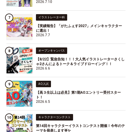
2026.7.10
イラストレーター科
【実績報告】「がたふぇす2027」メインキャラクター
に選出！
2026.7.7
オープンキャンパス
【8/22】緊急告知！！！大人気イラストレーターさくし
ゃ2さんによるトーク＆ライブドローイング！！
2026.6.6
AO入試
【高３生以上は必見】第1期AOエントリー受付スター
ト！
2026.6.5
キャラクターコンテスト
第14回キャラクターイラストコンテスト開催！今年のテ
ーマを発表します🥁✨