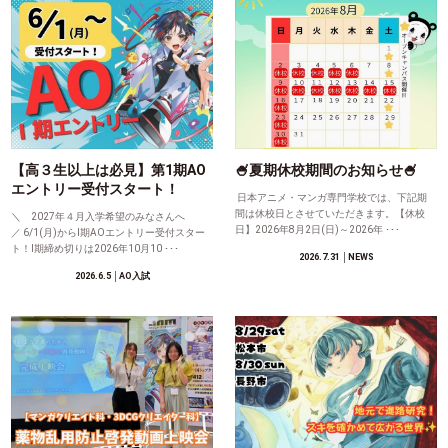
【高３生以上は必見】第1期AO
🍧夏期休校期間のお知らせ🍧
エントリー受付スタート！
日本アニメ・マンガ専門学校では、下記期
間は休校日とさせていただきます。【休校
＼ 2027年４月入学希望のみなさんへ
日】2026年8月2日(日)～2026年 ･･･
／ 6/1(月)からⅠ期AOエントリー受付スター
ト！Ⅰ期締め切りは2026年10月10 ･･･
2026.7.31
│NEWS
2026.6.5
│AO入試