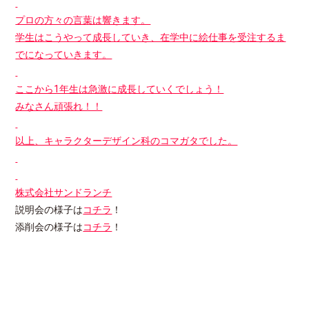
プロの方々の言葉は響きます。
学生はこうやって成長していき、在学中に絵仕事を受注するま
でになっていきます。
ここから1年生は急激に成長していくでしょう！
みなさん頑張れ！！
以上、キャラクターデザイン科のコマガタでした。
株式会社サンドランチ
説明会の様子は
コチラ
！
添削会の様子は
コチラ
！