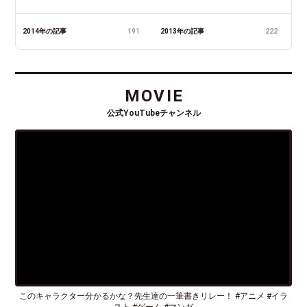
2014年の記事
191
2013年の記事
222
MOVIE
公式YouTubeチャンネル
このキャラクター分かるかな？先生達の一筆書きリレー！ #アニメ #イラ
スト #ゲーム #マンガ