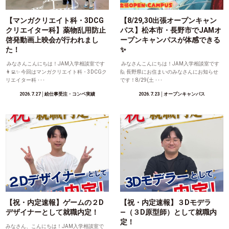
【マンガクリエイト科・3DCG
【8/29,30出張オープンキャン
クリエイター科】薬物乱用防止
パス】松本市・長野市でJAMオ
啓発動画上映会が行われまし
ープンキャンパスが体感できる
た！
✨
みなさんこんにちは！JAM入学相談室です
みなさんこんにちは！JAM入学相談室です
👩‍💻✨ 今回はマンガクリエイト科・3DCGク
🙋 長野県にお住まいのみなさんにお知らせ
リエイター科 ･･･
です！8/29(土 ･･･
2026.7.27
│絵仕事受注・コンペ実績
2026.7.23
│オープンキャンパス
【祝・内定速報】ゲームの２D
【祝・内定速報】３Dモデラ
デザイナーとして就職内定！
―（３D原型師）として就職内
定！
みなさん、こんにちは！JAM入学相談室で