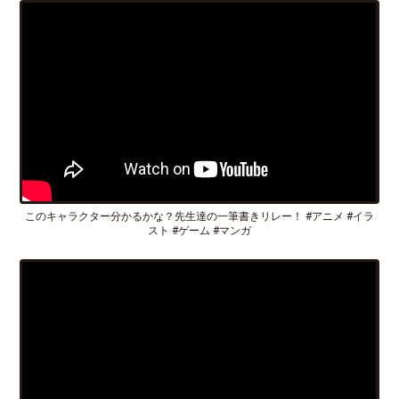
このキャラクター分かるかな？先生達の一筆書きリレー！ #アニメ #イラ
スト #ゲーム #マンガ