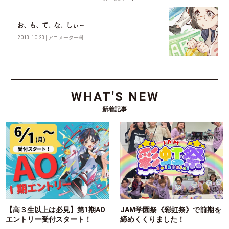
お、も、て、な、しぃ～
2013.10.23
│
アニメーター科
WHAT'S NEW
新着記事
【高３生以上は必見】第1期AO
JAM学園祭《彩虹祭》で前期を
エントリー受付スタート！
締めくくりました！