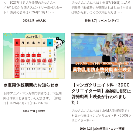
＼ 2027年４月入学希望のみなさんへ
みなさんこんにちは！先日7/26(日)にJAM
／ 6/1(月)からⅠ期AOエントリー受付スター
学園祭「彩虹祭」が開催されました！✨当日
ト！Ⅰ期締め切りは2026年10月10 ･･･
は朝からあいにくの大雨となりま ･･･
2026.6.5
│AO入試
2026.8.7
│キャンパスライフ
🍧夏期休校期間のお知らせ🍧
【マンガクリエイト科・3DCG
クリエイター科】薬物乱用防止
日本アニメ・マンガ専門学校では、下記期
啓発動画上映会が行われまし
間は休校日とさせていただきます。【休校
た！
日】2026年8月2日(日)～2026年 ･･･
みなさんこんにちは！JAM入学相談室です
2026.7.31
│NEWS
👩‍💻✨ 今回はマンガクリエイト科・3DCGク
リエイター科 ･･･
2026.7.27
│絵仕事受注・コンペ実績