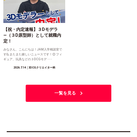
【祝・内定速報】３Dモデラ
―（３D原型師）として就職内
定！
みなさん、こんにちは！JAM入学相談室で
す🙋またまた嬉しいニュースです！😊 フィ
ギュア、玩具などの３DCGモデ ･･･
2026.7.14
│3DCGクリエイター科
一覧を見る