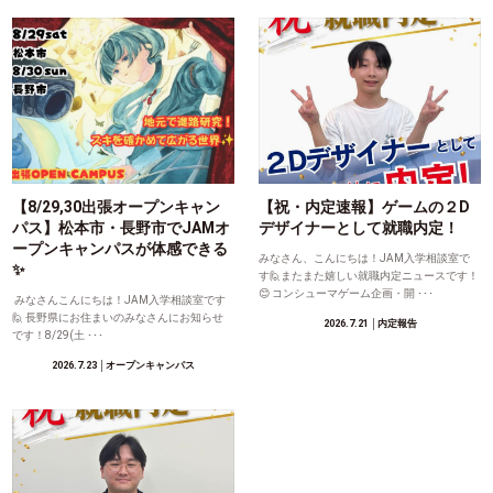
【8/29,30出張オープンキャン
【祝・内定速報】ゲームの２D
パス】松本市・長野市でJAMオ
デザイナーとして就職内定！
ープンキャンパスが体感できる
みなさん、こんにちは！JAM入学相談室で
✨
す🙋またまた嬉しい就職内定ニュースです！
😊 コンシューマゲーム企画・開 ･･･
みなさんこんにちは！JAM入学相談室です
🙋 長野県にお住まいのみなさんにお知らせ
2026.7.21
│内定報告
です！8/29(土 ･･･
2026.7.23
│オープンキャンパス