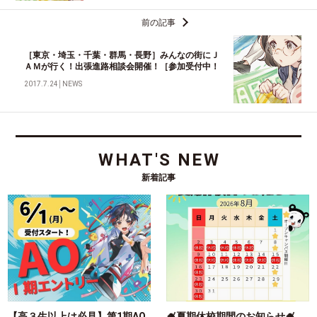
前の記事
［東京・埼玉・千葉・群馬・長野］みんなの街にＪ
ＡＭが行く！出張進路相談会開催！［参加受付中！
2017.7.24
│
NEWS
WHAT'S NEW
新着記事
【高３生以上は必見】第1期AO
🍧夏期休校期間のお知らせ🍧