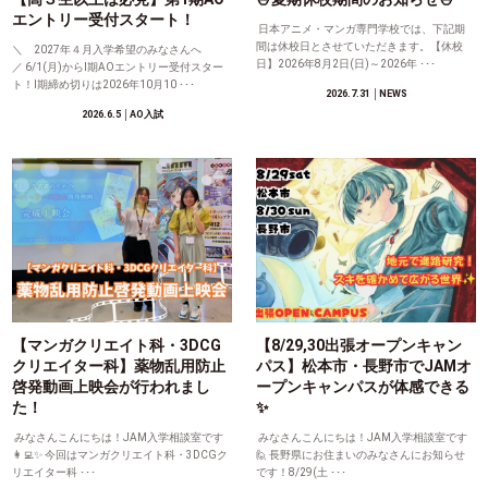
エントリー受付スタート！
日本アニメ・マンガ専門学校では、下記期
間は休校日とさせていただきます。【休校
＼ 2027年４月入学希望のみなさんへ
日】2026年8月2日(日)～2026年 ･･･
／ 6/1(月)からⅠ期AOエントリー受付スター
ト！Ⅰ期締め切りは2026年10月10 ･･･
2026.7.31
│NEWS
2026.6.5
│AO入試
【マンガクリエイト科・3DCG
【8/29,30出張オープンキャン
クリエイター科】薬物乱用防止
パス】松本市・長野市でJAMオ
啓発動画上映会が行われまし
ープンキャンパスが体感できる
た！
✨
みなさんこんにちは！JAM入学相談室です
みなさんこんにちは！JAM入学相談室です
👩‍💻✨ 今回はマンガクリエイト科・3DCGク
🙋 長野県にお住まいのみなさんにお知らせ
リエイター科 ･･･
です！8/29(土 ･･･