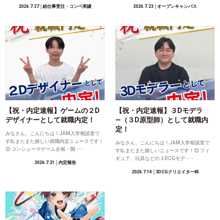
2026.7.27
│絵仕事受注・コンペ実績
2026.7.23
│オープンキャンパス
【祝・内定速報】ゲームの２D
【祝・内定速報】３Dモデラ
デザイナーとして就職内定！
―（３D原型師）として就職内
定！
みなさん、こんにちは！JAM入学相談室で
す🙋またまた嬉しい就職内定ニュースです！
みなさん、こんにちは！JAM入学相談室で
😊 コンシューマゲーム企画・開 ･･･
す🙋またまた嬉しいニュースです！😊 フィ
ギュア、玩具などの３DCGモデ ･･･
2026.7.21
│内定報告
2026.7.14
│3DCGクリエイター科