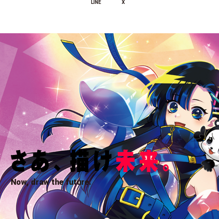
LINE
X
Now, draw the future.