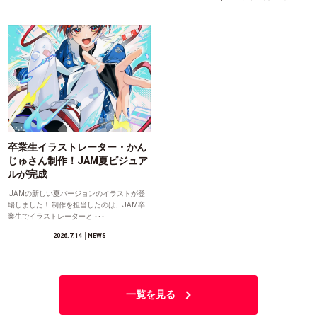
卒業生イラストレーター・かん
じゅさん制作！JAM夏ビジュア
ルが完成
JAMの新しい夏バージョンのイラストが登
場しました！ 制作を担当したのは、JAM卒
業生でイラストレーターと ･･･
2026.7.14
│NEWS
一覧を見る