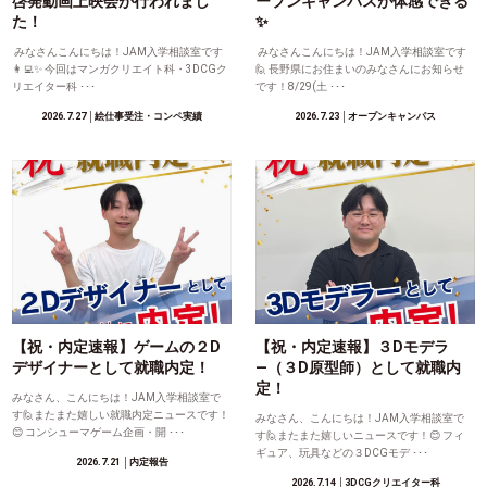
啓発動画上映会が行われまし
ープンキャンパスが体感できる
た！
✨
みなさんこんにちは！JAM入学相談室です
みなさんこんにちは！JAM入学相談室です
👩‍💻✨ 今回はマンガクリエイト科・3DCGク
🙋 長野県にお住まいのみなさんにお知らせ
リエイター科 ･･･
です！8/29(土 ･･･
2026.7.27
│絵仕事受注・コンペ実績
2026.7.23
│オープンキャンパス
【祝・内定速報】ゲームの２D
【祝・内定速報】３Dモデラ
デザイナーとして就職内定！
―（３D原型師）として就職内
定！
みなさん、こんにちは！JAM入学相談室で
す🙋またまた嬉しい就職内定ニュースです！
みなさん、こんにちは！JAM入学相談室で
😊 コンシューマゲーム企画・開 ･･･
す🙋またまた嬉しいニュースです！😊 フィ
ギュア、玩具などの３DCGモデ ･･･
2026.7.21
│内定報告
2026.7.14
│3DCGクリエイター科