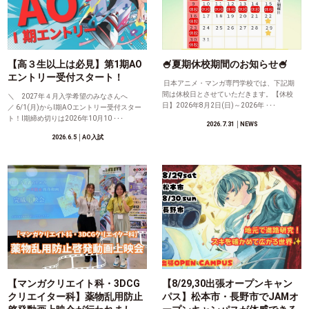
【高３生以上は必見】第1期AO
🍧夏期休校期間のお知らせ🍧
エントリー受付スタート！
日本アニメ・マンガ専門学校では、下記期
間は休校日とさせていただきます。【休校
＼ 2027年４月入学希望のみなさんへ
日】2026年8月2日(日)～2026年 ･･･
／ 6/1(月)からⅠ期AOエントリー受付スター
ト！Ⅰ期締め切りは2026年10月10 ･･･
2026.7.31
│NEWS
2026.6.5
│AO入試
【マンガクリエイト科・3DCG
【8/29,30出張オープンキャン
クリエイター科】薬物乱用防止
パス】松本市・長野市でJAMオ