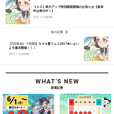
【ＡＯ】画力アップ特別講座開催のお知らせ【参加
申込受付中！】
2017.7.9
│
NEWS
前の記事
【7/15(土)・17(日)】ＮＳＧ夏フェス2017★いよい
よ今週末開催！！！
2017.7.14
│
NEWS
WHAT'S NEW
新着記事