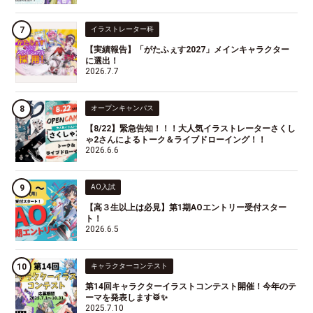
イラストレーター科
【実績報告】「がたふぇす2027」メインキャラクター
に選出！
2026.7.7
オープンキャンパス
【8/22】緊急告知！！！大人気イラストレーターさくし
ゃ2さんによるトーク＆ライブドローイング！！
2026.6.6
AO入試
【高３生以上は必見】第1期AOエントリー受付スター
ト！
2026.6.5
キャラクターコンテスト
第14回キャラクターイラストコンテスト開催！今年のテ
ーマを発表します🥁✨
2025.7.10