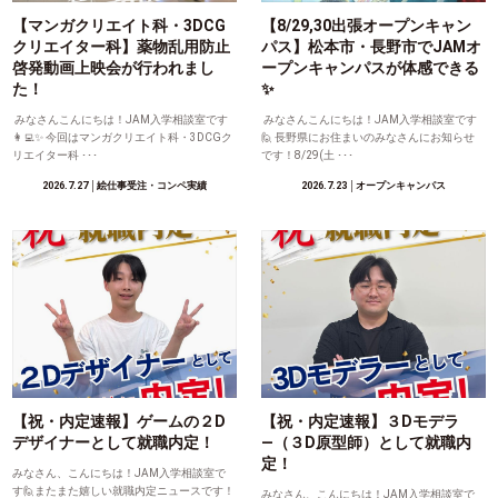
【マンガクリエイト科・3DCG
【8/29,30出張オープンキャン
クリエイター科】薬物乱用防止
パス】松本市・長野市でJAMオ
啓発動画上映会が行われまし
ープンキャンパスが体感できる
た！
✨
みなさんこんにちは！JAM入学相談室です
みなさんこんにちは！JAM入学相談室です
👩‍💻✨ 今回はマンガクリエイト科・3DCGク
🙋 長野県にお住まいのみなさんにお知らせ
リエイター科 ･･･
です！8/29(土 ･･･
2026.7.27
│絵仕事受注・コンペ実績
2026.7.23
│オープンキャンパス
【祝・内定速報】ゲームの２D
【祝・内定速報】３Dモデラ
デザイナーとして就職内定！
―（３D原型師）として就職内
定！
みなさん、こんにちは！JAM入学相談室で
す🙋またまた嬉しい就職内定ニュースです！
みなさん、こんにちは！JAM入学相談室で