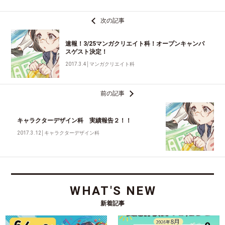
次の記事
速報！3/25マンガクリエイト科！オープンキャンパ
スゲスト決定！
2017.3.4
│
マンガクリエイト科
前の記事
キャラクターデザイン科 実績報告２！！
2017.3.12
│
キャラクターデザイン科
WHAT'S NEW
新着記事