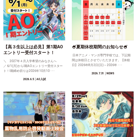
【高３生以上は必見】第1期AO
🍧夏期休校期間のお知らせ🍧
エントリー受付スタート！
日本アニメ・マンガ専門学校では、下記期
間は休校日とさせていただきます。【休校
＼ 2027年４月入学希望のみなさんへ
日】2026年8月2日(日)～2026年 ･･･
／ 6/1(月)からⅠ期AOエントリー受付スター
ト！Ⅰ期締め切りは2026年10月10 ･･･
2026.7.31
│NEWS
2026.6.5
│AO入試