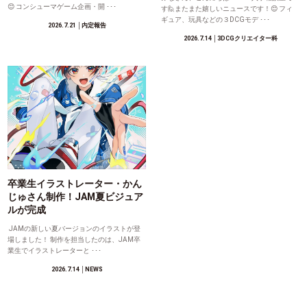
😊 コンシューマゲーム企画・開 ･･･
す🙋またまた嬉しいニュースです！😊 フィ
ギュア、玩具などの３DCGモデ ･･･
2026.7.21
│内定報告
2026.7.14
│3DCGクリエイター科
卒業生イラストレーター・かん
じゅさん制作！JAM夏ビジュア
ルが完成
JAMの新しい夏バージョンのイラストが登
場しました！ 制作を担当したのは、JAM卒
業生でイラストレーターと ･･･
2026.7.14
│NEWS