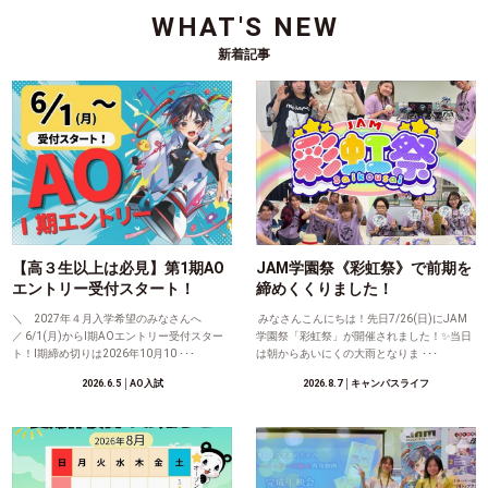
WHAT'S NEW
新着記事
【高３生以上は必見】第1期AO
JAM学園祭《彩虹祭》で前期を
エントリー受付スタート！
締めくくりました！
＼ 2027年４月入学希望のみなさんへ
みなさんこんにちは！先日7/26(日)にJAM
／ 6/1(月)からⅠ期AOエントリー受付スター
学園祭「彩虹祭」が開催されました！✨当日
ト！Ⅰ期締め切りは2026年10月10 ･･･
は朝からあいにくの大雨となりま ･･･
2026.6.5
│AO入試
2026.8.7
│キャンパスライフ