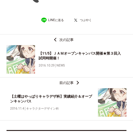
LINEに送る
つぶやく
次の記事
【11/5】ＪＡＭオープンキャンパス開催★第３回入
試同時開催！
2016.10.29
│
NEWS
前の記事
【土曜はやっぱりキャラデザ科】実績紹介＆オープ
ンキャンパス
2016.11.4
│
キャラクターデザイン科