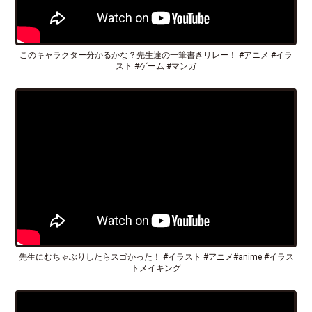
このキャラクター分かるかな？先生達の一筆書きリレー！ #アニメ #イラ
スト #ゲーム #マンガ
先生にむちゃぶりしたらスゴかった！ #イラスト #アニメ#anime #イラス
トメイキング