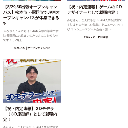
【8/29,30出張オープンキャン
【祝・内定速報】ゲームの２D
パス】松本市・長野市でJAMオ
デザイナーとして就職内定！
ープンキャンパスが体感できる
みなさん、こんにちは！JAM入学相談室で
✨
す🙋またまた嬉しい就職内定ニュースです！
😊 コンシューマゲーム企画・開 ･･･
みなさんこんにちは！JAM入学相談室です
🙋 長野県にお住まいのみなさんにお知らせ
2026.7.21
│内定報告
です！8/29(土 ･･･
2026.7.23
│オープンキャンパス
【祝・内定速報】３Dモデラ
―（３D原型師）として就職内
定！
みなさん、こんにちは！JAM入学相談室で