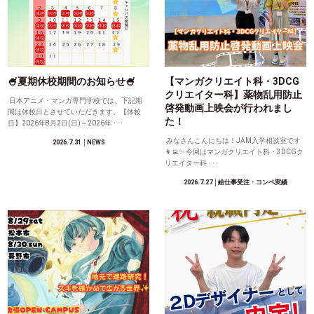
🍧夏期休校期間のお知らせ🍧
【マンガクリエイト科・3DCG
クリエイター科】薬物乱用防止
日本アニメ・マンガ専門学校では、下記期
啓発動画上映会が行われまし
間は休校日とさせていただきます。【休校
た！
日】2026年8月2日(日)～2026年 ･･･
みなさんこんにちは！JAM入学相談室です
2026.7.31
│NEWS
👩‍💻✨ 今回はマンガクリエイト科・3DCGク
リエイター科 ･･･
2026.7.27
│絵仕事受注・コンペ実績