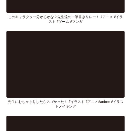
このキャラクター分かるかな？先生達の一筆書きリレー！ #アニメ #イラ
スト #ゲーム #マンガ
先生にむちゃぶりしたらスゴかった！ #イラスト #アニメ#anime #イラス
トメイキング