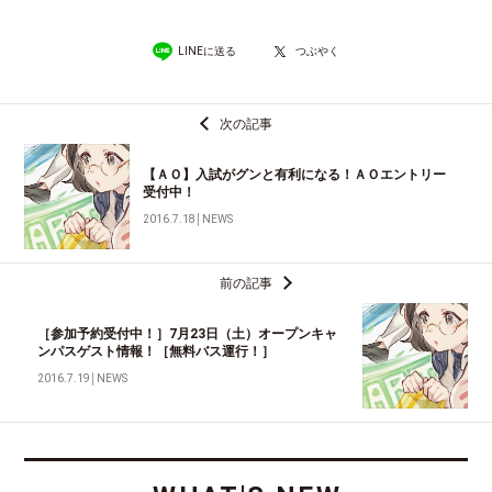
LINEに送る
つぶやく
次の記事
【ＡＯ】入試がグンと有利になる！ＡＯエントリー
受付中！
2016.7.18
│
NEWS
前の記事
［参加予約受付中！］7月23日（土）オープンキャ
ンパスゲスト情報！［無料バス運行！］
2016.7.19
│
NEWS