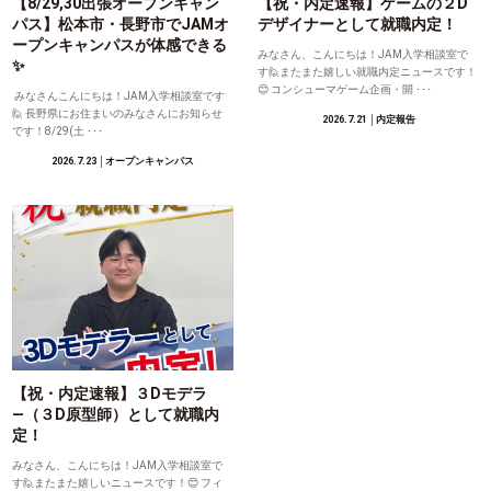
【8/29,30出張オープンキャン
【祝・内定速報】ゲームの２D
パス】松本市・長野市でJAMオ
デザイナーとして就職内定！
ープンキャンパスが体感できる
みなさん、こんにちは！JAM入学相談室で
✨
す🙋またまた嬉しい就職内定ニュースです！
😊 コンシューマゲーム企画・開 ･･･
みなさんこんにちは！JAM入学相談室です
🙋 長野県にお住まいのみなさんにお知らせ
2026.7.21
│内定報告
です！8/29(土 ･･･
2026.7.23
│オープンキャンパス
【祝・内定速報】３Dモデラ
―（３D原型師）として就職内
定！
みなさん、こんにちは！JAM入学相談室で
す🙋またまた嬉しいニュースです！😊 フィ