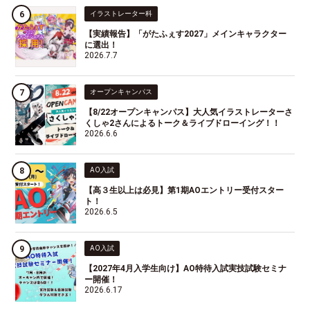
イラストレーター科
【実績報告】「がたふぇす2027」メインキャラクター
に選出！
2026.7.7
オープンキャンパス
【8/22オープンキャンパス】大人気イラストレーターさ
くしゃ2さんによるトーク＆ライブドローイング！！
2026.6.6
AO入試
【高３生以上は必見】第1期AOエントリー受付スター
ト！
2026.6.5
AO入試
【2027年4月入学生向け】AO特待入試実技試験セミナ
ー開催！
2026.6.17