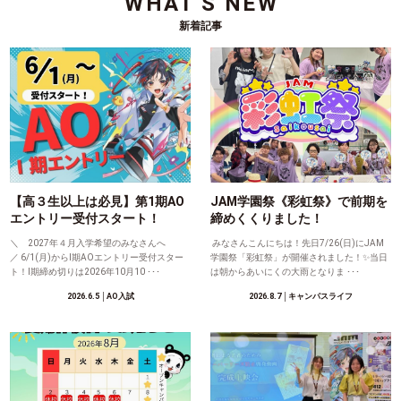
WHAT'S NEW
新着記事
【高３生以上は必見】第1期AO
JAM学園祭《彩虹祭》で前期を
エントリー受付スタート！
締めくくりました！
＼ 2027年４月入学希望のみなさんへ
みなさんこんにちは！先日7/26(日)にJAM
／ 6/1(月)からⅠ期AOエントリー受付スター
学園祭「彩虹祭」が開催されました！✨当日
ト！Ⅰ期締め切りは2026年10月10 ･･･
は朝からあいにくの大雨となりま ･･･
2026.6.5
│AO入試
2026.8.7
│キャンパスライフ