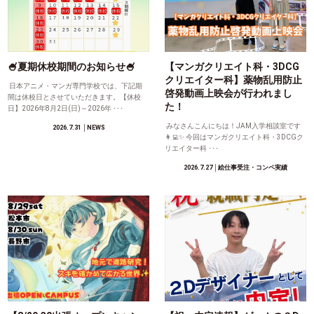
🍧夏期休校期間のお知らせ🍧
【マンガクリエイト科・3DCG
クリエイター科】薬物乱用防止
日本アニメ・マンガ専門学校では、下記期
啓発動画上映会が行われまし
間は休校日とさせていただきます。【休校
た！
日】2026年8月2日(日)～2026年 ･･･
みなさんこんにちは！JAM入学相談室です
2026.7.31
│NEWS
👩‍💻✨ 今回はマンガクリエイト科・3DCGク
リエイター科 ･･･
2026.7.27
│絵仕事受注・コンペ実績