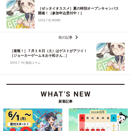
［ゼッタイオススメ］夏の特別オープンキャンパス
開催！［参加申込受付中！］
2016.7.8
│
NEWS
前の記事
［速報！］７月１６日（土）はゲストがアツイ！
［ジョーカーゲーム＆おそ松さん…］
2016.7.14
│
職員コラム
WHAT'S NEW
新着記事