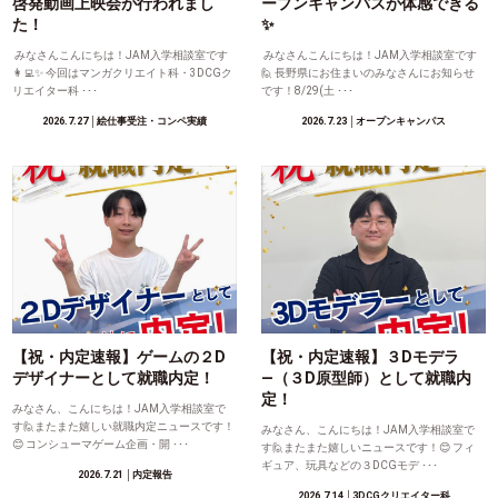
啓発動画上映会が行われまし
ープンキャンパスが体感できる
た！
✨
みなさんこんにちは！JAM入学相談室です
みなさんこんにちは！JAM入学相談室です
👩‍💻✨ 今回はマンガクリエイト科・3DCGク
🙋 長野県にお住まいのみなさんにお知らせ
リエイター科 ･･･
です！8/29(土 ･･･
2026.7.27
│絵仕事受注・コンペ実績
2026.7.23
│オープンキャンパス
【祝・内定速報】ゲームの２D
【祝・内定速報】３Dモデラ
デザイナーとして就職内定！
―（３D原型師）として就職内
定！
みなさん、こんにちは！JAM入学相談室で
す🙋またまた嬉しい就職内定ニュースです！
みなさん、こんにちは！JAM入学相談室で
😊 コンシューマゲーム企画・開 ･･･
す🙋またまた嬉しいニュースです！😊 フィ
ギュア、玩具などの３DCGモデ ･･･
2026.7.21
│内定報告
2026.7.14
│3DCGクリエイター科