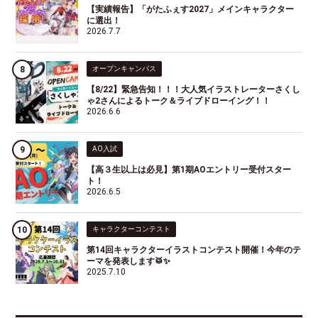
【実績報告】「がたふぇす2027」メインキャラクター
に選出！
2026.7.7
オープンキャンパス
【8/22】緊急告知！！！大人気イラストレーターさくし
ゃ2さんによるトーク＆ライブドローイング！！
2026.6.6
AO入試
【高３生以上は必見】第1期AOエントリー受付スター
ト！
2026.6.5
キャラクターコンテスト
第14回キャラクターイラストコンテスト開催！今年のテ
ーマを発表します🥁✨
2025.7.10