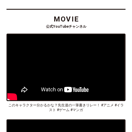
MOVIE
公式YouTubeチャンネル
このキャラクター分かるかな？先生達の一筆書きリレー！ #アニメ #イラ
スト #ゲーム #マンガ