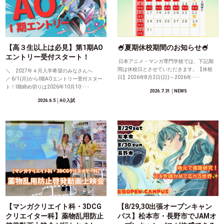
【高３生以上は必見】第1期AO
🍧夏期休校期間のお知らせ🍧
エントリー受付スタート！
日本アニメ・マンガ専門学校では、下記期
間は休校日とさせていただきます。【休校
＼ 2027年４月入学希望のみなさんへ
日】2026年8月2日(日)～2026年 ･･･
／ 6/1(月)からⅠ期AOエントリー受付スター
ト！Ⅰ期締め切りは2026年10月10 ･･･
2026.7.31
│NEWS
2026.6.5
│AO入試
【マンガクリエイト科・3DCG
【8/29,30出張オープンキャン
クリエイター科】薬物乱用防止
パス】松本市・長野市でJAMオ