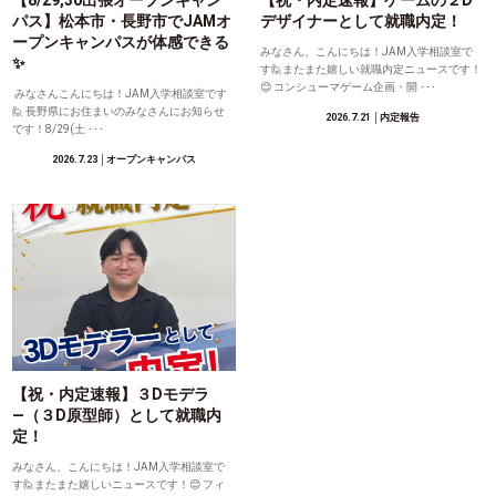
【8/29,30出張オープンキャン
【祝・内定速報】ゲームの２D
パス】松本市・長野市でJAMオ
デザイナーとして就職内定！
ープンキャンパスが体感できる
みなさん、こんにちは！JAM入学相談室で
✨
す🙋またまた嬉しい就職内定ニュースです！
😊 コンシューマゲーム企画・開 ･･･
みなさんこんにちは！JAM入学相談室です
🙋 長野県にお住まいのみなさんにお知らせ
2026.7.21
│内定報告
です！8/29(土 ･･･
2026.7.23
│オープンキャンパス
【祝・内定速報】３Dモデラ
―（３D原型師）として就職内
定！
みなさん、こんにちは！JAM入学相談室で
す🙋またまた嬉しいニュースです！😊 フィ