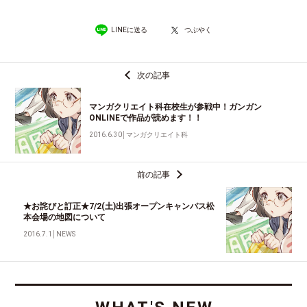
LINEに送る
つぶやく
次の記事
マンガクリエイト科在校生が参戦中！ガンガン
ONLINEで作品が読めます！！
2016.6.30
│
マンガクリエイト科
前の記事
★お詫びと訂正★7/2(土)出張オープンキャンパス松
本会場の地図について
2016.7.1
│
NEWS