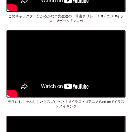
このキャラクター分かるかな？先生達の一筆書きリレー！ #アニメ #イラ
スト #ゲーム #マンガ
先生にむちゃぶりしたらスゴかった！ #イラスト #アニメ#anime #イラス
トメイキング