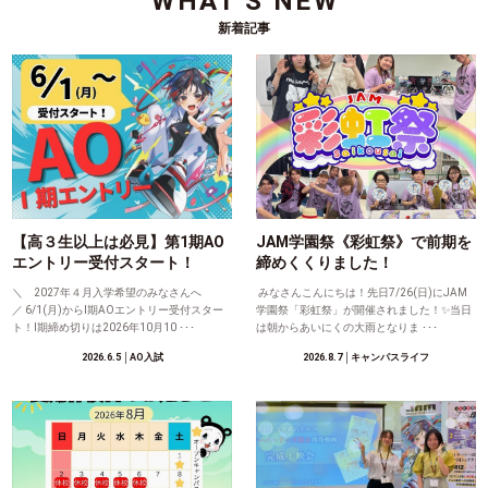
WHAT'S NEW
新着記事
【高３生以上は必見】第1期AO
JAM学園祭《彩虹祭》で前期を
エントリー受付スタート！
締めくくりました！
＼ 2027年４月入学希望のみなさんへ
みなさんこんにちは！先日7/26(日)にJAM
／ 6/1(月)からⅠ期AOエントリー受付スター
学園祭「彩虹祭」が開催されました！✨当日
ト！Ⅰ期締め切りは2026年10月10 ･･･
は朝からあいにくの大雨となりま ･･･
2026.6.5
│AO入試
2026.8.7
│キャンパスライフ