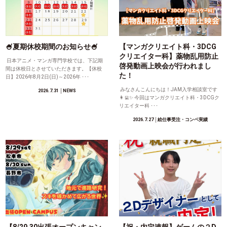
🍧夏期休校期間のお知らせ🍧
【マンガクリエイト科・3DCG
クリエイター科】薬物乱用防止
日本アニメ・マンガ専門学校では、下記期
啓発動画上映会が行われまし
間は休校日とさせていただきます。【休校
た！
日】2026年8月2日(日)～2026年 ･･･
みなさんこんにちは！JAM入学相談室です
2026.7.31
│NEWS
👩‍💻✨ 今回はマンガクリエイト科・3DCGク
リエイター科 ･･･
2026.7.27
│絵仕事受注・コンペ実績