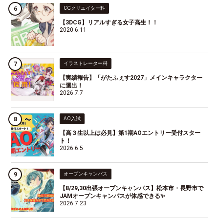
CGクリエイター科
【3DCG】リアルすぎる女子高生！！
2020.6.11
イラストレーター科
【実績報告】「がたふぇす2027」メインキャラクター
に選出！
2026.7.7
AO入試
【高３生以上は必見】第1期AOエントリー受付スター
ト！
2026.6.5
オープンキャンパス
【8/29,30出張オープンキャンパス】松本市・長野市で
JAMオープンキャンパスが体感できる✨
2026.7.23