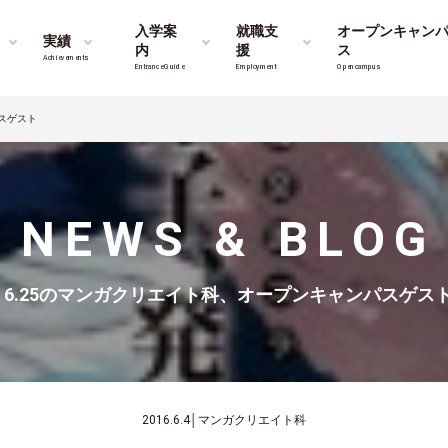
入学案
就職支
オープンキャン
実績
内
援
ス
Achievements
Entrance Guide
Employment
Opencampus
スゲスト
NEWS & BLOG
6.25のマンガクリエイト科、オープンキャンパスゲス
2016.6.4
│
マンガクリエイト科