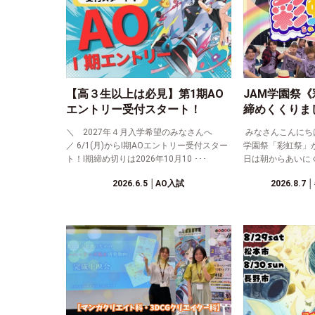
【高３生以上は必見】第1期AO
JAM学園祭
エントリー受付スタート！
締めくくりま
＼ 2027年４月入学希望のみなさんへ
みなさんこんにちは！
／ 6/1(月)からⅠ期AOエントリー受付スター
学園祭「彩虹祭」
ト！Ⅰ期締め切りは2026年10月10 ･･･
日は朝からあいにく
2026.6.5
│AO入試
2026.8.7
│