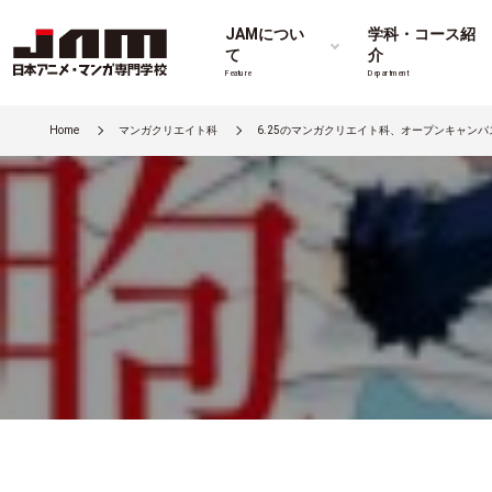
JAMについ
学科・コース紹
て
介
Feature
Department
Home
マンガクリエイト科
6.25のマンガクリエイト科、オープンキャンパ