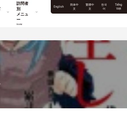
訪問者
简体中
繁體中
한국
Tiếng
English
パ
別
文
文
어
Việt
メニュ
ー
Visitor
ト