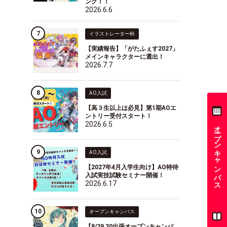
ング！！
2026.6.6
イラストレーター科
【実績報告】「がたふぇす2027」
メインキャラクターに選出！
2026.7.7
AO入試
【高３生以上は必見】第1期AOエ
ントリー受付スタート！
2026.6.5
オープンキャンパス
AO入試
【2027年4月入学生向け】AO特待
入試実技試験セミナー開催！
2026.6.17
オープンキャンパス
【8/29,30出張オープンキャンパ