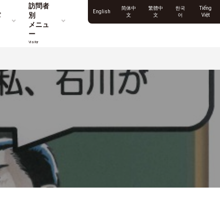
訪問者
简体中
繁體中
한국
Tiếng
English
パ
別
文
文
어
Việt
メニュ
ー
Visitor