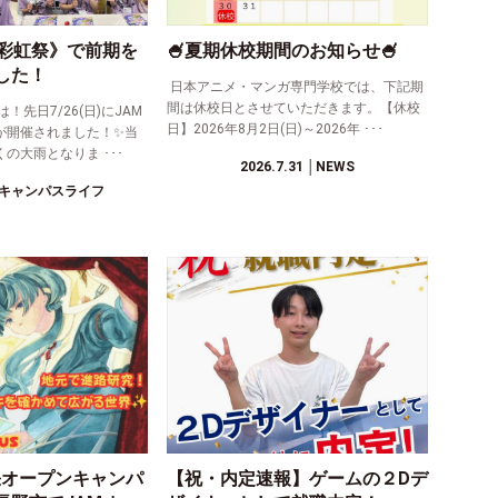
《彩虹祭》で前期を
🍧夏期休校期間のお知らせ🍧
した！
日本アニメ・マンガ専門学校では、下記期
間は休校日とさせていただきます。【休校
先日7/26(日)にJAM
日】2026年8月2日(日)～2026年 ･･･
が開催されました！✨当
の大雨となりま ･･･
2026.7.31
│NEWS
キャンパスライフ
0出張オープンキャンパ
【祝・内定速報】ゲームの２Dデ