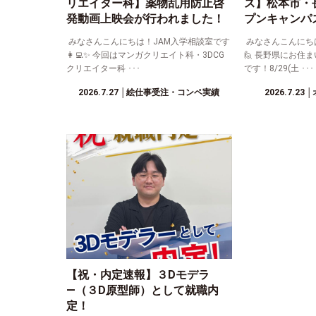
リエイター科】薬物乱用防止啓
ス】松本市・
発動画上映会が行われました！
プンキャンパ
みなさんこんにちは！JAM入学相談室です
みなさんこんにち
👩‍💻✨ 今回はマンガクリエイト科・3DCG
🙋 長野県にお住
クリエイター科 ･･･
です！8/29(土 ･･･
2026.7.27
│絵仕事受注・コンペ実績
2026.7.23
│
【祝・内定速報】３Dモデラ
―（３D原型師）として就職内
定！