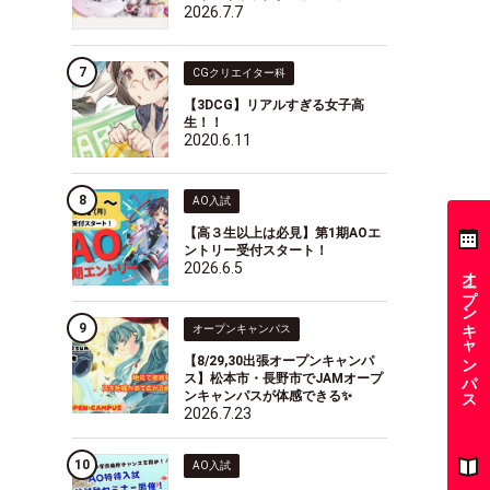
2026.7.7
CGクリエイター科
【3DCG】リアルすぎる女子高
生！！
2020.6.11
AO入試
【高３生以上は必見】第1期AOエ
ントリー受付スタート！
2026.6.5
オープンキャンパス
オープンキャンパス
【8/29,30出張オープンキャンパ
ス】松本市・長野市でJAMオープ
ンキャンパスが体感できる✨
2026.7.23
AO入試