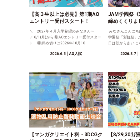
【高３生以上は必見】第1期AO
JAM学園祭
エントリー受付スタート！
締めくくりま
＼ 2027年４月入学希望のみなさんへ
みなさんこんにちは！
／ 6/1(月)からⅠ期AOエントリー受付スター
学園祭「彩虹祭」
ト！Ⅰ期締め切りは2026年10月10 ･･･
日は朝からあいにく
2026.6.5
│AO入試
2026.8.7
│
【マンガクリエイト科・3DCGク
【8/29,3