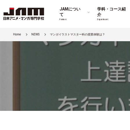
JAMについ
学科・コース紹
て
介
Feature
Department
Home
NEWS
マンガイラストマスター科の授業体験は？