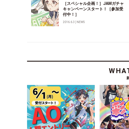
［スペシャル企画！］JAMガチャ
キャンペーンスタート！［参加受
付中！］
2016.6.3
│
NEWS
WHAT