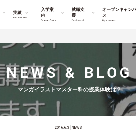
入学案
就職支
オープンキャン
実績
内
援
ス
Achievements
Entrance Guide
Employment
Opencampus
NEWS & BLOG
マンガイラストマスター科の授業体験は？
2016.6.3
│
NEWS