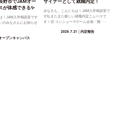
長野市でJAMオー
ザイナーとして就職内定！
スが体感できる✨
みなさん、こんにちは！JAM入学相談室で
す🙋またまた嬉しい就職内定ニュースで
は！JAM入学相談室です
す！😊 コンシューマゲーム企画・開 ･･･
まいのみなさんにお知らせ
2026.7.21
│内定報告
オープンキャンパス